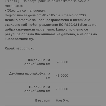
• 8 позиции за регулиране на облегалката за глава с
механизъм;
• Сваляща се тапицерия.
Подходящо за деца от 40 - 105 см и тегло до 22кг.
Детско столче за кола, разработено и тествано
съгласно най-новия регламент EC R129/02 I-Size за по-
добра сигурност на детето, като столчето се
регулира спрямо височината на детето, а не спрямо
килограмите му.
Характеристики
Широчина на
59.5000
опаковката см
Дължина на опаковката
48.0000
см
Височина на
70.0000
опаковката см
Възраст
Над 0 м.