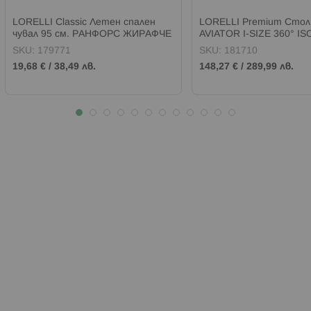
LORELLI Classic Летен спален
LORELLI Premium Стол 
чувал 95 см. РАНФОРС ЖИРАФЧЕ
AVIATOR I-SIZE 360° ISO
150 см) GINGER
SKU:
179771
SKU:
181710
19,68 €
/
38,49 лв.
148,27 €
/
289,99 лв.