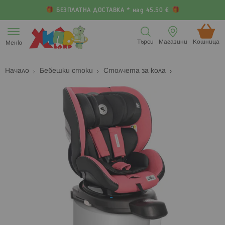
БЕЗПЛАТНА ДОСТАВКА * над 45.50 €
Прескачане
към
Търси
Магазини
Кошница (
Меню
съдържанието
Начало
Бебешки стоки
Столчета за кола
Преминете
П
към
к
края
н
на
н
галерията
г
на
с
изображенията
с