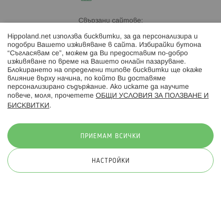
Свързани сайтове:
Hippoland.net използва бисквитки, за да персонализира и
Hippoland.ro
подобри Вашето изживяване в сайта. Избирайки бутона
“Съгласявам се”, можем да Ви предоставим по-добро
изживяване по време на Вашето онлайн пазаруване.
Последвайте ни:
Блокирането на определени типове бисквитки ще окаже
влияние върху начина, по който Ви доставяме
персонализирано съдържание. Ако искате да научите
повече, моля, прочетете
ОБЩИ УСЛОВИЯ ЗА ПОЛЗВАНЕ И
БИСКВИТКИ
.
Начини на плащане:
ПРИЕМАМ ВСИЧКИ
НАСТРОЙКИ
© 2026 Hippoland.net. Всички права запазени
Общи условия
Πолитика за поверителност
Карта на сайта
Онлайн магазин от