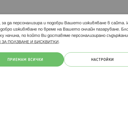
и, за да персонализира и подобри Вашето изживяване в сайта.
Свързани сайтове:
Hippoland.ro
Последвайте
-добро изживяване по време на Вашето онлайн пазаруване. Б
у начина, по който Ви доставяме персонализирано съдържани
.
 ЗА ПОЛЗВАНЕ И БИСКВИТКИ
ачини на плащане:
ПРИЕМАМ ВСИЧКИ
НАСТРОЙКИ
. Всички права запазени
Общи условия
Πолитика за поверителн
Онлайн магазин от