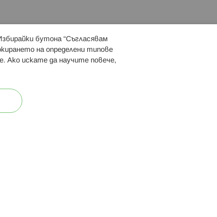
 Избирайки бутона “Съгласявам
 ни:
локирането на определени типове
е. Ако искате да научите повече,
ост
Карта на сайта