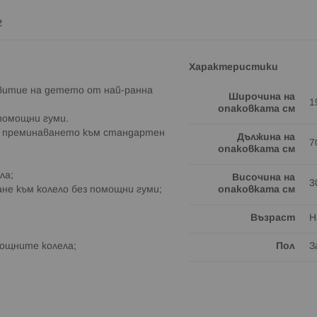
г
Характеристики
витие на детето от най-ранна
Широчина на
1
опаковката см
помощни гуми.
га преминаването към стандартен
Дължина на
7
опаковката см
ла;
Височина на
3
ане към колело без помощни гуми;
опаковката см
Възраст
Н
мощните колела;
Пол
З