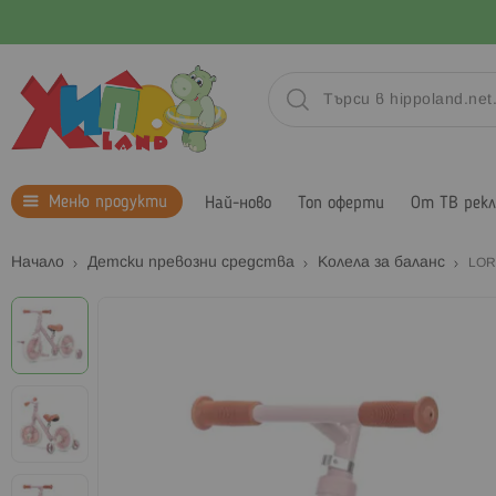
Меню продукти
Най-ново
Топ оферти
От ТВ рек
Начало
Детски превозни средства
Колела за баланс
LOR
Преминете
към
края
на
галерията
на
изображенията