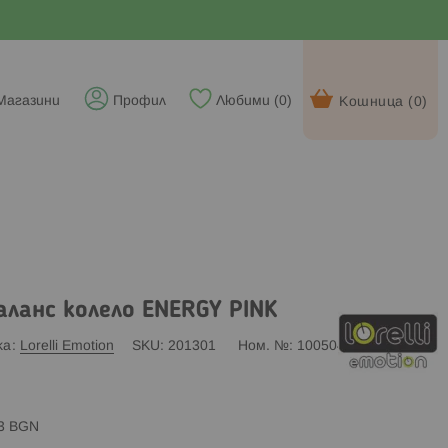
Магазини
Профил
Любими (
0
)
Кошница (
0
)
аланс колело ENERGY PINK
ка
Lorelli Emotion
SKU
201301
Ном. №
1005048/0008
83 BGN