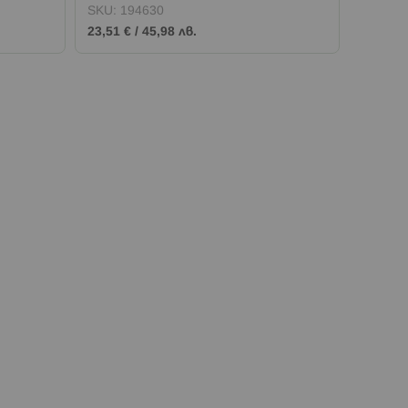
SKU:
194630
SKU:
1
23,51 €
/
45,98 лв.
23,51 €