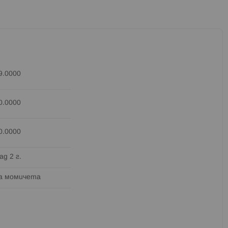
9.0000
0.0000
0.0000
ад 2 г.
а момичета