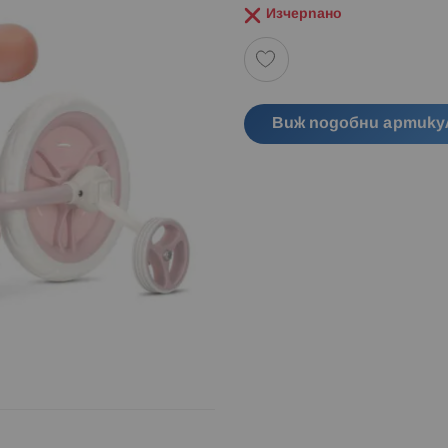
Изчерпано
Виж подобни артику