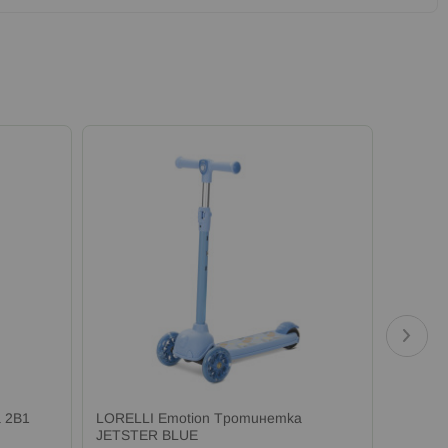
 2В1
LORELLI Emotion Тротинетка
LORELL
JETSTER BLUE
JETSTE