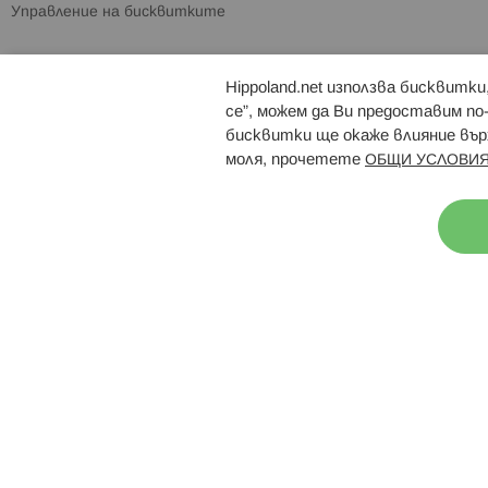
Управление на бисквитките
Hippoland.net използва бисквитк
Брошури
Магазини
се”, можем да Ви предоставим по
бисквитки ще окаже влияние върх
моля, прочетете
ОБЩИ УСЛОВИЯ
Н
© 2026 Hippoland.net