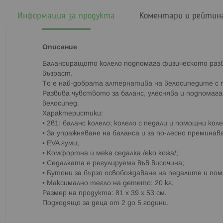
началото
на
Информация за продукта
Коментари и рейтин
галерия
със
снимки
Описание
Балансиращото колело подпомага физическото раз
възраст.
То е най-добрата алтернатива на велосипедите с 
Развива чувството за баланс, улеснява и подпома
велосипед.
Характеристики:
• 2в1: баланс колело; колело с педали и помощни коле
• За упражняване на баланса и за по-лесно преминав
• EVA гуми;
• Комфортна и мека седалка /еко кожа/;
• Седалката е регулируема във височина;
• Бутони за бързо освобождаване на педалите и по
• Максимално тегло на детето: 20 кг.
Размер на продукта: 81 х 39 х 53 см.
Подходящо за деца от 2 до 5 години.