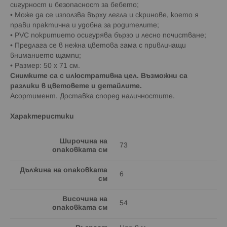
сигурност и безопасност за бебето;
• Може да се използва върху легла и скринове, което я
прави практична и удобна за родителите;
• PVC покритието осигурява бързо и лесно почистване;
• Предлага се в нежна цветова гама с привличащи
вниманието щампи;
• Размер: 50 х 71 см.
Снимките са с илюстративна цел. Възможни са
разлики в цветовете и детайлите.
Асортимент. Доставка според наличностите.
Характеристики
Широчина на
73
опаковката см
Дължина на опаковката
6
см
Височина на
54
опаковката см