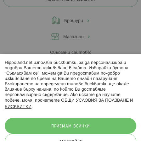
Брошури
Магазини
Свързани сайтове:
Hippoland.net използва бисквитки, за да персонализира и
Hippoland.ro
подобри Вашето изживяване в сайта. Избирайки бутона
“Съгласявам се”, можем да Ви предоставим по-добро
изживяване по време на Вашето онлайн пазаруване.
Последвайте ни:
Блокирането на определени типове бисквитки ще окаже
влияние върху начина, по който Ви доставяме
персонализирано съдържание. Ако искате да научите
повече, моля, прочетете
ОБЩИ УСЛОВИЯ ЗА ПОЛЗВАНЕ И
БИСКВИТКИ
.
Начини на плащане:
ПРИЕМАМ ВСИЧКИ