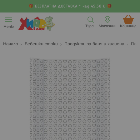
БЕЗПЛАТНА ДОСТАВКА * над 45.50 €
Прескачане
към
Търси
Магазини
Кошница (
Меню
съдържанието
Начало
Бебешки стоки
Продукти за баня и хигиена
Под
Преминете
П
към
к
края
н
на
н
галерията
г
на
с
изображенията
с