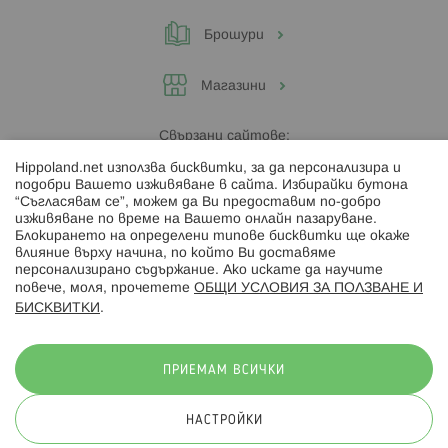
Брошури
Магазини
Свързани сайтове:
Hippoland.net използва бисквитки, за да персонализира и
Hippoland.ro
подобри Вашето изживяване в сайта. Избирайки бутона
“Съгласявам се”, можем да Ви предоставим по-добро
изживяване по време на Вашето онлайн пазаруване.
Последвайте ни:
Блокирането на определени типове бисквитки ще окаже
влияние върху начина, по който Ви доставяме
персонализирано съдържание. Ако искате да научите
повече, моля, прочетете
ОБЩИ УСЛОВИЯ ЗА ПОЛЗВАНЕ И
БИСКВИТКИ
.
Начини на плащане:
ПРИЕМАМ ВСИЧКИ
НАСТРОЙКИ
© 2026 Hippoland.net. Всички права запазени