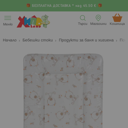
БЕЗПЛАТНА ДОСТАВКА * над 45.50 €
Прескачане
към
Търси
Магазини
Кошница (
Меню
съдържанието
Начало
Бебешки стоки
Продукти за баня и хигиена
Под
Преминете
П
към
к
края
н
на
н
галерията
г
на
с
изображенията
с