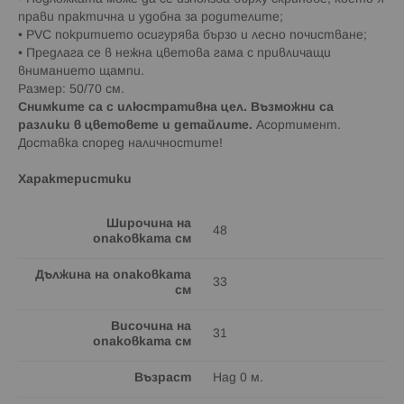
прави практична и удобна за родителите;
• PVC покритието осигурява бързо и лесно почистване;
• Предлага се в нежна цветова гама с привличащи
вниманието щампи.
Размер: 50/70 см.
Снимките са с илюстративна цел. Възможни са
разлики в цветовете и детайлите.
Асортимент.
Доставка според наличностите!
Характеристики
Широчина на
48
опаковката см
Дължина на опаковката
33
см
Височина на
31
опаковката см
Възраст
Над 0 м.