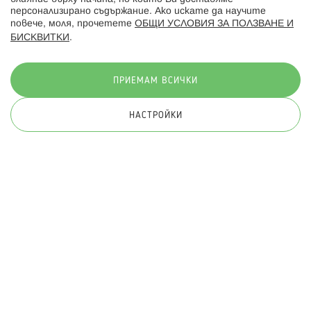
персонализирано съдържание. Ако искате да научите
повече, моля, прочетете
ОБЩИ УСЛОВИЯ ЗА ПОЛЗВАНЕ И
БИСКВИТКИ
.
Начини на плащане:
ПРИЕМАМ ВСИЧКИ
НАСТРОЙКИ
© 2026 Hippoland.net. Всички права запазени
Общи условия
Πолитика за поверителност
Карта на сайта
Онлайн магазин от