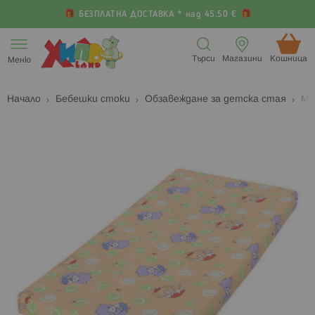
БЕЗПЛАТНА ДОСТАВКА * над 45.50 €
Прескачане
към
Търси
Магазини
Кошница (
Меню
съдържанието
Начало
Бебешки стоки
Обзавеждане за детска стая
Ма
Преминете
П
към
к
края
н
на
н
галерията
г
на
с
изображенията
с