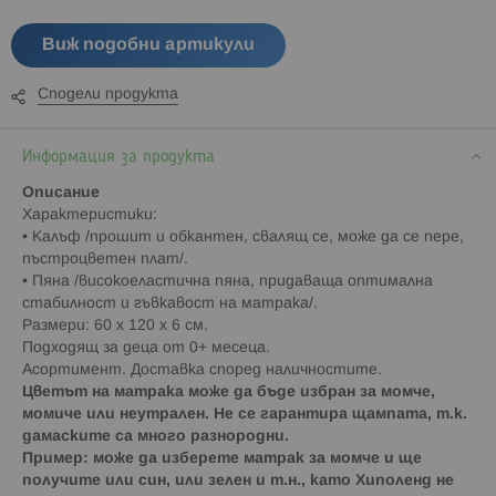
Виж подобни артикули
Сподели продукта
Информация за продукта
Описание
Характеристики:
• Калъф /прошит и обкантен, свалящ се, може да се пере,
пъстроцветен плат/.
• Пяна /високоеластична пяна, придаваща оптимална
стабилност и гъвкавост на матрака/.
Размери: 60 х 120 х 6 см.
Подходящ за деца от 0+ месеца.
Асортимент. Доставка според наличностите.
Цветът на матрака може да бъде избран за момче,
момиче или неутрален. Не се гарантира щампата, т.к.
дамаските са много разнородни.
Пример: може да изберете матрак за момче и ще
получите или син, или зелен и т.н., като Хиполенд не