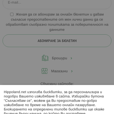
Желая да се абонирам за онлайн бюлетин и давам
съгласие предоставените от мен лични данни да се
обработват съобразно
политиката за поверителност на
данните
АБОНИРАНЕ ЗА БЮЛЕТИН
Брошури
Магазини
Свързани сайтове:
Hippoland.net използва бисквитки, за да персонализира и
Hippoland.ro
подобри Вашето изживяване в сайта. Избирайки бутона
“Съгласявам се”, можем да Ви предоставим по-добро
изживяване по време на Вашето онлайн пазаруване.
Последвайте ни:
Блокирането на определени типове бисквитки ще окаже
влияние върху начина, по който Ви доставяме