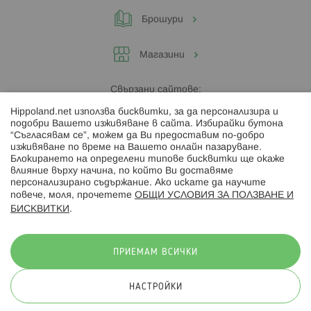
Брошури
Магазини
Свързани сайтове:
Hippoland.net използва бисквитки, за да персонализира и
Hippoland.ro
подобри Вашето изживяване в сайта. Избирайки бутона
“Съгласявам се”, можем да Ви предоставим по-добро
изживяване по време на Вашето онлайн пазаруване.
Последвайте ни:
Блокирането на определени типове бисквитки ще окаже
влияние върху начина, по който Ви доставяме
персонализирано съдържание. Ако искате да научите
повече, моля, прочетете
ОБЩИ УСЛОВИЯ ЗА ПОЛЗВАНЕ И
БИСКВИТКИ
.
Начини на плащане:
ПРИЕМАМ ВСИЧКИ
НАСТРОЙКИ
© 2026 Hippoland.net. Всички права запазени
Общи условия
Πолитика за поверителност
Карта на сайта