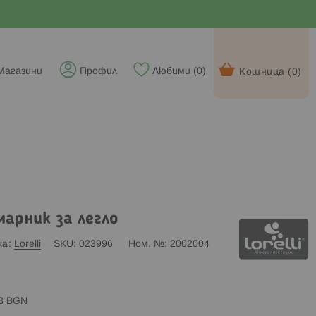
Магазини
Профил
Любими (
0
)
Кошница (
0
)
марник за легло
ка
Lorelli
SKU
023996
Ном. №
2002004
83 BGN