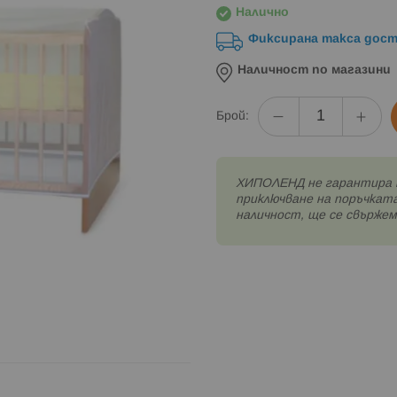
Налично
Фиксирана такса дост
Наличност по магазини
Брой:
XИПОЛЕНД не гарантира 
приключване на поръчката
наличност, ще се свържем 