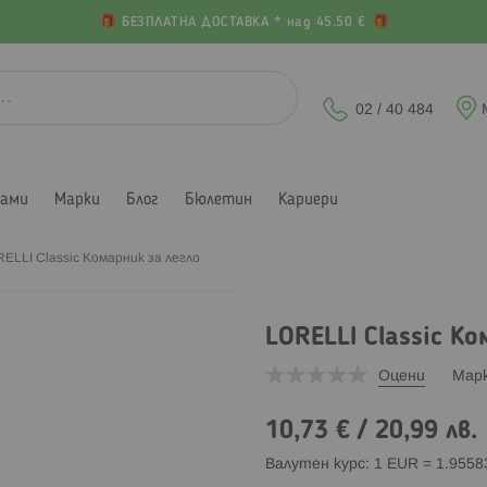
БЕЗПЛАТНА ДОСТАВКА * над 45.50 €
02 / 40 484
лами
Марки
Блог
Бюлетин
Кариери
ELLI Classic Комарник за легло
LORELLI Classic Ко
Оцени
Мар
10,73 €
/
20,99 лв.
Валутен курс: 1 EUR = 1.955