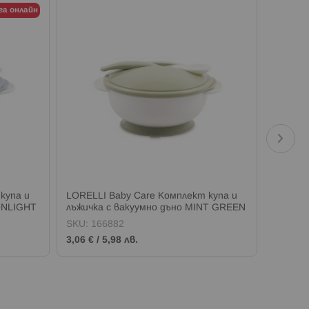
га онлайн
купа и
LORELLI Baby Care Комплект купа и
LORELLI
ONLIGHT
лъжичка с вакуумно дъно MINT GREEN
MARCE
SKU:
166882
SKU:
1
3,06 €
/
5,98 лв.
44,74 €