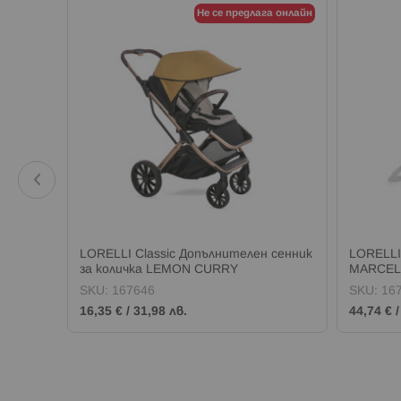
а онлайн
Не се предлага онлайн
ло 240
LORELLI Classic Допълнителен сенник
LORELLI
за количкa LEMON CURRY
MARCEL 
SKU:
167646
SKU:
16
16,35 €
/
31,98 лв.
44,74 €