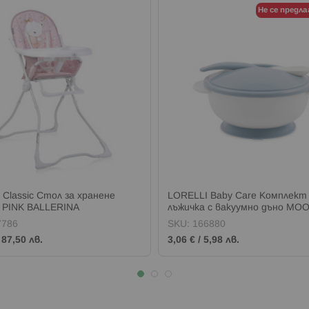
Не се предла
 Classic Стол за хранене
LORELLI Baby Care Комплект 
PINK BALLERINA
лъжичка с вакуумно дъно MO
BLUE
7786
SKU:
166880
/
87,50 лв.
3,06 €
/
5,98 лв.