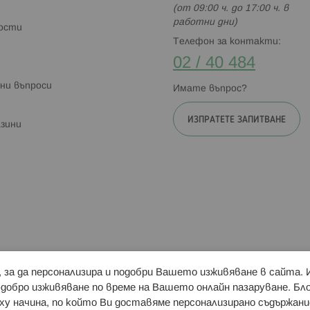
(от 09:00 ч. до 17:00 ч. в
работни дни)
ности
Телефон за контакти:
02 / 40 484
ни въпроси
Имате въпрос?
ИЗПРАТЕТЕ ЗАПИТВАНЕ
зини
и, за да персонализира и подобри Вашето изживяване в сайта.
Свързани сайтове:
Hippoland.ro
Последвайте
-добро изживяване по време на Вашето онлайн пазаруване. Б
у начина, по който Ви доставяме персонализирано съдържани