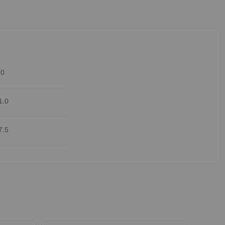
.0
1.0
7.5