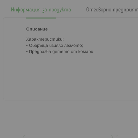
началото
на
Информация за продукта
Отговорно предприя
галерия
със
снимки
Описание
Характеристики:
• Обгръща изцяло леглото;
• Предпазва детето от комари.