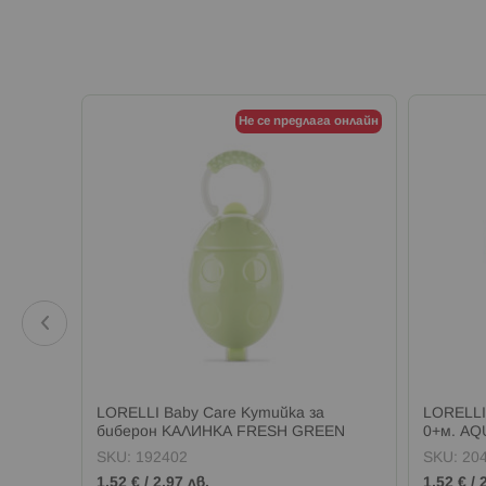
а онлайн
Не се предлага онлайн
 капаче
LORELLI Baby Care Кутийка за
LORELLI
биберон КАЛИНКА FRESH GREEN
0+м. AQ
SKU:
192402
SKU:
20
1,52 €
/
2,97 лв.
1,52 €
/