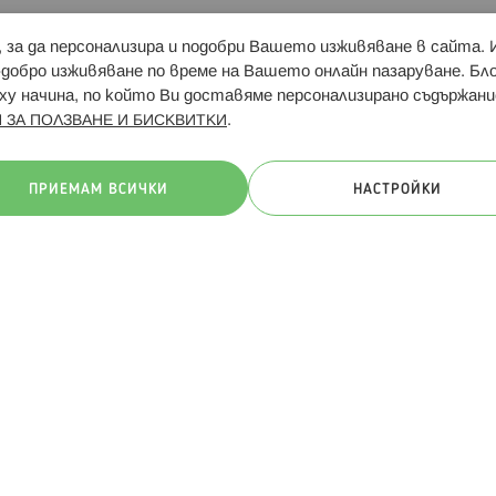
и, за да персонализира и подобри Вашето изживяване в сайта.
Свързани сайтове:
Hippoland.ro
Последвайте
-добро изживяване по време на Вашето онлайн пазаруване. Б
у начина, по който Ви доставяме персонализирано съдържани
.
 ЗА ПОЛЗВАНЕ И БИСКВИТКИ
ачини на плащане:
ПРИЕМАМ ВСИЧКИ
НАСТРОЙКИ
. Всички права запазени
Общи условия
Πолитика за поверителн
Онлайн магазин от