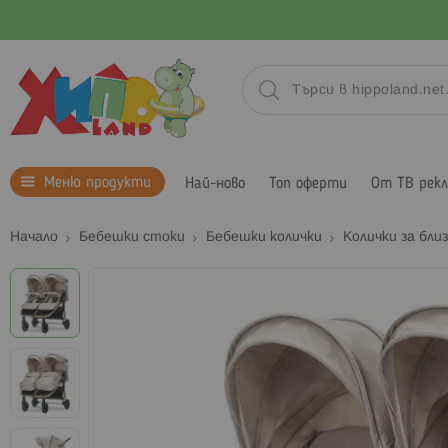
Меню продукти
Най-ново
Топ оферти
От ТВ рек
Начало
Бебешки стоки
Бебешки колички
Колички за бли
Преминете
към
края
на
галерията
на
изображенията