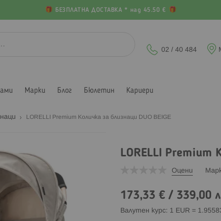
БЕЗПЛАТНА ДОСТАВКА * над 45.50 €
02 / 40 484
лами
Марки
Блог
Бюлетин
Кариери
знаци
LORELLI Premium Количка за близнаци DUO BEIGE
LORELLI Premium К
Оцени
Мар
173,33 €
/
339,00 л
Валутен курс: 1 EUR = 1.955