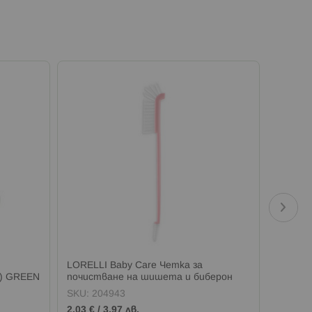
LORELLI Baby Care Четка за
LORELLI
м) GREEN
почистване на шишета и биберон
бреме
SHELL PINK
SKU:
204943
SKU:
2
2,03 €
/
3,97 лв.
23,51 €