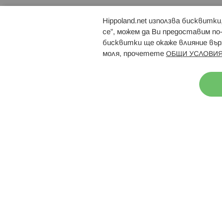
Hippoland.net използва бисквитк
Брошури
Магазини
се”, можем да Ви предоставим по
бисквитки ще окаже влияние върх
моля, прочетете
ОБЩИ УСЛОВИЯ
Н
© 2026 Hippoland.net