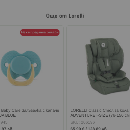
Още от Lorelli
Не се предлага онлайн
 Baby Care Залъгалка с капаче
LORELLI Classic Стол за кола
UA BLUE
ADVENTURE I-SIZE (76-150 с
4945
SKU:
206196
2,97 лв.
65,90 €
/
128,89 лв.