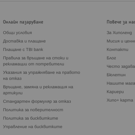
Онлайн пазаруване
Повече за на
Общи условия
За Хиполенд
Доставка и плащане
Мисия и цен
Плащане с TBI bank
Контакти
Правила за връщане на стоки и
Блог
рекламации от потребители
Често задава
Указания за упражняване на правото
Бюлетин
на отказ
Нашите мага
Връщане, замяна и рекламация на
Кариери
артикули
Хипо+ карта
Стандартен формуляр за отказ
Политика за поверителност
Политика за бисквитките
Управление на бисквитките