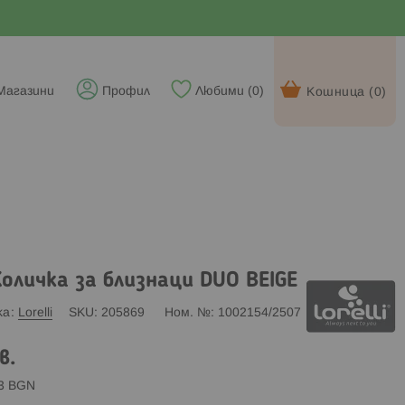
Магазини
Профил
Любими (
0
)
Кошница (
0
)
оличка за близнаци DUO BEIGE
ка
Lorelli
SKU
205869
Ном. №
1002154/2507
в.
83 BGN