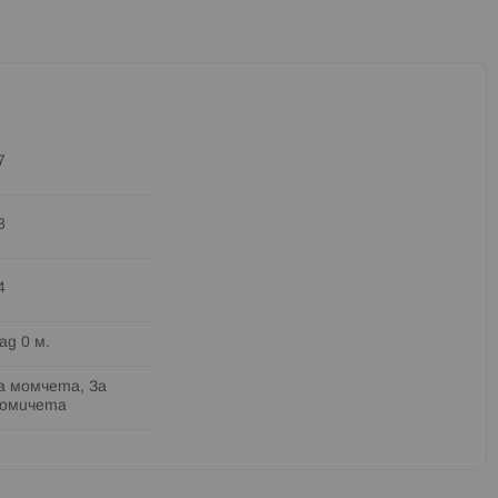
7
3
4
ад 0 м.
а момчета, За
омичета