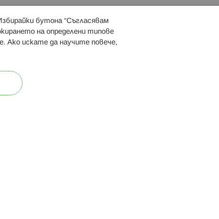
 Избирайки бутона “Съгласявам
 ни:
локирането на определени типове
е. Ако искате да научите повече,
ост
Карта на сайта