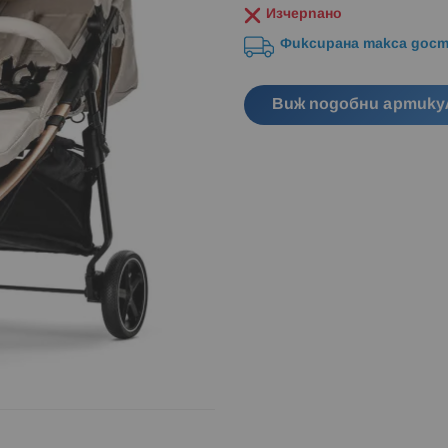
Изчерпано
Фиксирана такса дост
Виж подобни артику