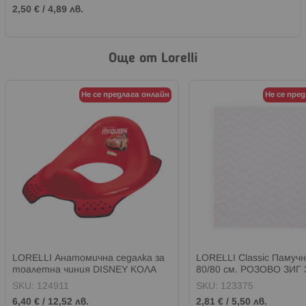
2,50 €
/
4,89 лв.
Още от Lorelli
Не се предлага онлайн
Не се пре
LORELLI Анатомична седалка за
LORELLI Classic Памуч
тоалетна чиния DISNEY КОЛА
80/80 см. РОЗОВО ЗИГ 
ЧЕРВЕНА
SKU:
124911
SKU:
123375
6,40 €
/
12,52 лв.
2,81 €
/
5,50 лв.