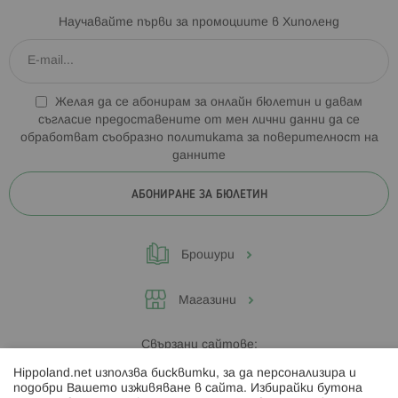
Научавайте първи за промоциите в Хиполенд
Желая да се абонирам за онлайн бюлетин и давам
съгласие предоставените от мен лични данни да се
обработват съобразно
политиката за поверителност на
данните
АБОНИРАНЕ ЗА БЮЛЕТИН
Брошури
Магазини
Свързани сайтове:
Hippoland.net използва бисквитки, за да персонализира и
Hippoland.ro
подобри Вашето изживяване в сайта. Избирайки бутона