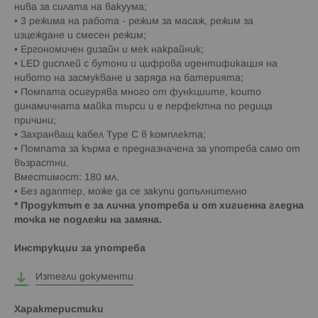
нива за силата на вакуума;
• 3 режима на работа - режим за масаж, режим за
изцеждане и смесен режим;
• Ергономичен дизайн и мек накрайник;
• LED дисплей с бутони и цифрова идентификация на
нивото на засмукване и заряда на батерията;
• Помпата осигурява много от функциите, които
динамичната майка търси и е перфектна по редица
причини;
• Захранващ кабел Type C в комплекта;
• Помпата за кърма е предназначена за употреба само от
възрастни.
Вместимост: 180 мл.
• Без адаптер, може да се закупи допълнително
* Продуктът е за лична употреба и от хигиенна гледна
точка не подлежи на замяна.
Инструкции за употреба
Изтегли документи
Характеристики