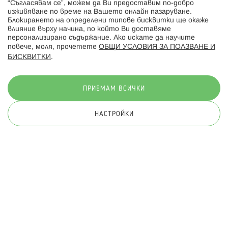
“Съгласявам се”, можем да Ви предоставим по-добро
изживяване по време на Вашето онлайн пазаруване.
Последвайте ни:
Блокирането на определени типове бисквитки ще окаже
влияние върху начина, по който Ви доставяме
персонализирано съдържание. Ако искате да научите
повече, моля, прочетете
ОБЩИ УСЛОВИЯ ЗА ПОЛЗВАНЕ И
БИСКВИТКИ
.
Начини на плащане:
ПРИЕМАМ ВСИЧКИ
НАСТРОЙКИ
© 2026 Hippoland.net. Всички права запазени
Общи условия
Πолитика за поверителност
Карта на сайта
Онлайн магазин от