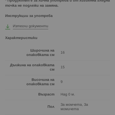
* Продуктът е за лична употреба и от хигиенна гледна
точка не подлежи на замяна.
Инструкции за употреба
Изтегли документи
Характеристики
Широчина на
16
опаковката см
Дължина на опаковката
15
см
Височина на
9
опаковката см
Възраст
Над 0 м.
За момчета, За
Пол
момичета