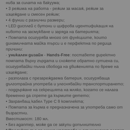
нива за силата на вакуума;
• 3 режима на работа - режим за масаж, режим за
изцеждане и смесен режим;
• 4 фунии с различни размери;
• LED дисплей с бутони и цифрова идентификация на
нивото на засмукване и заряда на батерията;
• Помпата осигурява много от функциите, които
динамичната майка търси и е перфектна по редица
причини:
-
уникален дизайн
-
Hands-Free
: поставете директно
помпата върху гърдата и сложете обратно сутиена си,
осигурявайки пълна свобода на движенията по време на
изцеждане;
- разполага с презареждаема батерия, осигуряваща
дълготрайна употреба и улеснявайки транспортирането;
- поддържане на секрецията на мляко, когато се налага
временно да спрете да кърмите детето;
• Захранващ кабел Type C в комплекта;
• Помпата за кърма е предназначена за употреба само от
възрастни.
Вместимост: 180 мл.
• Без адаптер, може да се закупи допълнително