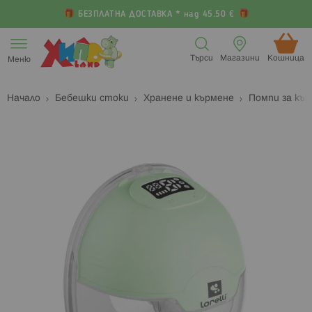
БЕЗПЛАТНА ДОСТАВКА * над 45.50 €
Прескачане
към
Търси
Магазини
Кошница (
Меню
съдържанието
Начало
Бебешки стоки
Хранене и кърмене
Помпи за къ
Преминете
П
към
к
края
н
на
н
галерията
г
на
с
изображенията
с