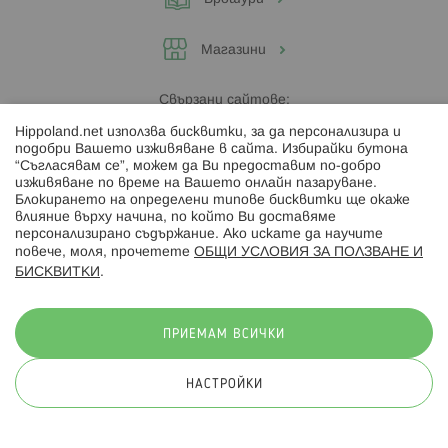
Магазини
Свързани сайтове:
Hippoland.net използва бисквитки, за да персонализира и
Hippoland.ro
подобри Вашето изживяване в сайта. Избирайки бутона
“Съгласявам се”, можем да Ви предоставим по-добро
изживяване по време на Вашето онлайн пазаруване.
Последвайте ни:
Блокирането на определени типове бисквитки ще окаже
влияние върху начина, по който Ви доставяме
персонализирано съдържание. Ако искате да научите
повече, моля, прочетете
ОБЩИ УСЛОВИЯ ЗА ПОЛЗВАНЕ И
БИСКВИТКИ
.
Начини на плащане:
ПРИЕМАМ ВСИЧКИ
НАСТРОЙКИ
© 2026 Hippoland.net. Всички права запазени
Общи условия
Πолитика за поверителност
Карта на сайта