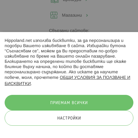
Магазини
Свързани сайтове:
Hippoland.net използва бисквитки, за да персонализира и
Hippoland.ro
подобри Вашето изживяване в сайта. Избирайки бутона
“Съгласявам се”, можем да Ви предоставим по-добро
изживяване по време на Вашето онлайн пазаруване.
Последвайте ни:
Блокирането на определени типове бисквитки ще окаже
влияние върху начина, по който Ви доставяме
персонализирано съдържание. Ако искате да научите
повече, моля, прочетете
ОБЩИ УСЛОВИЯ ЗА ПОЛЗВАНЕ И
БИСКВИТКИ
.
Начини на плащане:
ПРИЕМАМ ВСИЧКИ
НАСТРОЙКИ
© 2026 Hippoland.net. Всички права запазени
Общи условия
Πолитика за поверителност
Карта на сайта