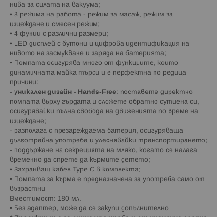
нива за силата на вакуума;
• 3 режима на работа - режим за масаж, режим за
изцеждане и смесен режим;
• 4 фунии с различни размери;
• LED дисплей с бутони и цифрова идентификация на
нивото на засмукване и заряда на батерията;
• Помпата осигурява много от функциите, които
динамичната майка търси и е перфектна по редица
причини:
-
уникален дизайн
-
Hands-Free
: поставете директно
помпата върху гърдата и сложете обратно сутиена си,
осигурявайки пълна свобода на движенията по време на
изцеждане;
- разполага с презареждаема батерия, осигуряваща
дълготрайна употреба и улеснявайки транспортирането;
- поддържане на секрецията на мляко, когато се налага
временно да спрете да кърмите детето;
• Захранващ кабел Type C в комплекта;
• Помпата за кърма е предназначена за употреба само от
възрастни.
Вместимост: 180 мл.
• Без адаптер, може да се закупи допълнително