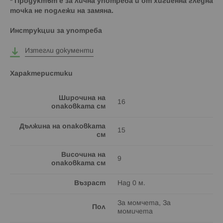
* Продуктът е за лична употреба и от хигиенна гледна
точка не подлежи на замяна.
Инструкции за употреба
Изтегли документи
Характеристики
Широчина на
16
опаковката см
Дължина на опаковката
15
см
Височина на
9
опаковката см
Възраст
Над 0 м.
За момчета, За
Пол
момичета