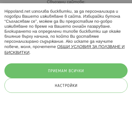
Свързани сайтове:
Hippoland.net използва бисквитки, за да персонализира и
Hippoland.ro
подобри Вашето изживяване в сайта. Избирайки бутона
“Съгласявам се”, можем да Ви предоставим по-добро
изживяване по време на Вашето онлайн пазаруване.
Последвайте ни:
Блокирането на определени типове бисквитки ще окаже
влияние върху начина, по който Ви доставяме
персонализирано съдържание. Ако искате да научите
повече, моля, прочетете
ОБЩИ УСЛОВИЯ ЗА ПОЛЗВАНЕ И
БИСКВИТКИ
.
Начини на плащане:
ПРИЕМАМ ВСИЧКИ
НАСТРОЙКИ
© 2026 Hippoland.net. Всички права запазени
Общи условия
Πолитика за поверителност
Карта на сайта
Онлайн магазин от