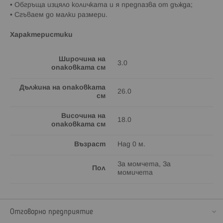
• Обгръща изцяло количката и я предпазва от дъжда;
• Сгъваем до малки размери.
Характеристики
Широчина на
3.0
опаковката см
Дължина на опаковката
26.0
см
Височина на
18.0
опаковката см
Възраст
Над 0 м.
За момчета, За
Пол
момичета
Отговорно предприятие