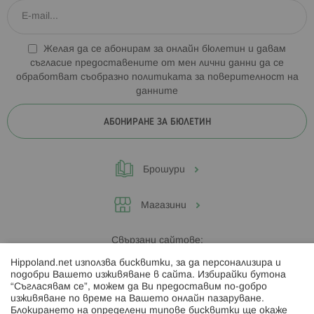
Желая да се абонирам за онлайн бюлетин и давам
съгласие предоставените от мен лични данни да се
обработват съобразно
политиката за поверителност на
данните
АБОНИРАНЕ ЗА БЮЛЕТИН
Брошури
Магазини
Свързани сайтове:
Hippoland.net използва бисквитки, за да персонализира и
Hippoland.ro
подобри Вашето изживяване в сайта. Избирайки бутона
“Съгласявам се”, можем да Ви предоставим по-добро
изживяване по време на Вашето онлайн пазаруване.
Последвайте ни:
Блокирането на определени типове бисквитки ще окаже