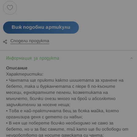
Виж подобни артикули
Сподели продукта
Информация за продукта
Описание
Характеристики:
• Чантата ще приюти както шишетата за хранене на
бебето, така и бурканчетата с пюре в по-късните
месеци, еднократните пелени, козметиката на
мъничето, всички онези много на брой и абсолютно
задължителни за носене неща;
• Това е най-практичната вещ за всяка майка, която
организира деня с детето си навън;
• В нея ще поберете всичко необходимо не само за
бебето, но и за вас самите, тъй като ще ви освободи от
неудобството да носите дамската си чанта;