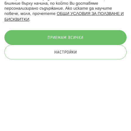
влияние върху начина, по който Ви доставяме
персонализирано съдържание. Ако искате да научите
повече, моля, прочетете
ОБЩИ УСЛОВИЯ ЗА ПОЛЗВАНЕ И
БИСКВИТКИ
.
Начини на плащане:
ПРИЕМАМ ВСИЧКИ
НАСТРОЙКИ
© 2026 Hippoland.net. Всички права запазени
Общи условия
Πолитика за поверителност
Карта на сайта
Онлайн магазин от