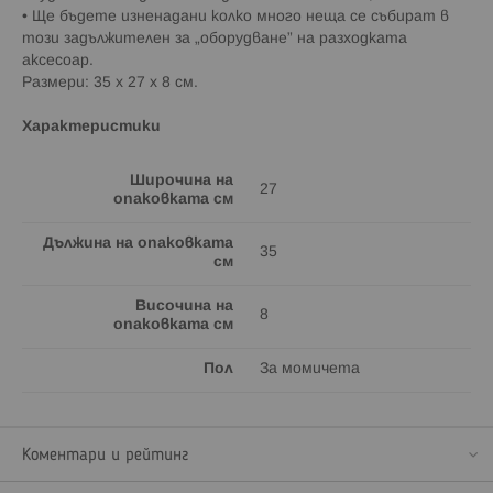
• Ще бъдете изненадани колко много неща се събират в
този задължителен за „оборудване” на разходката
аксесоар.
Размери: 35 х 27 х 8 см.
Характеристики
Широчина на
27
опаковката см
Дължина на опаковката
35
см
Височина на
8
опаковката см
Пол
За момичета
Коментари и рейтинг