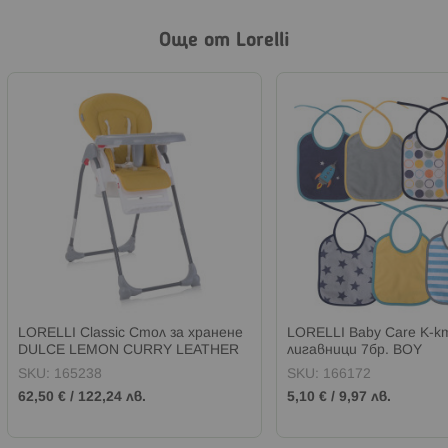
Още от Lorelli
LORELLI Classic Стол за хранене
LORELLI Baby Care К-к
DULCE LEMON CURRY LEATHER
лигавници 7бр. BOY
SKU:
165238
SKU:
166172
62,50 €
/
122,24 лв.
5,10 €
/
9,97 лв.