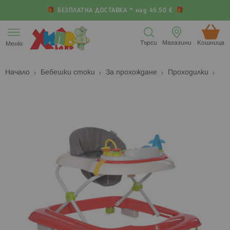
БЕЗПЛАТНА ДОСТАВКА * над 45.50 €
Прескачане
към
Търси
Магазини
Кошница (
Меню
съдържанието
Начало
Бебешки стоки
За прохождане
Проходилки
Преминете
П
към
к
края
н
на
н
галерията
г
на
с
изображенията
с