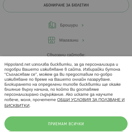
АБОНИРАНЕ ЗА БЮЛЕТИН
Брошури
Магазини
Свързани сайтове:
Hippoland.net използва бисквитки, за да персонализира и
Hippoland.ro
подобри Вашето изживяване в сайта. Избирайки бутона
“Съгласявам се”, можем да Ви предоставим по-добро
изживяване по време на Вашето онлайн пазаруване.
Последвайте ни:
Блокирането на определени типове бисквитки ще окаже
влияние върху начина, по който Ви доставяме
персонализирано съдържание. Ако искате да научите
повече, моля, прочетете
ОБЩИ УСЛОВИЯ ЗА ПОЛЗВАНЕ И
БИСКВИТКИ
.
Начини на плащане:
ПРИЕМАМ ВСИЧКИ