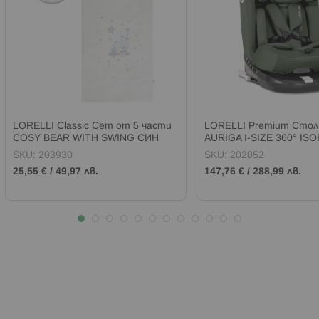
LORELLI Classic Сет от 5 части
LORELLI Premium Стол 
COSY BEAR WITH SWING СИН
AURIGA I-SIZE 360° ISOF
150 см) GREEN
SKU:
203930
SKU:
202052
25,55 €
/
49,97 лв.
147,76 €
/
288,99 лв.