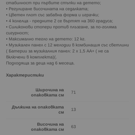
стабилност при първите стъпки на детето;
• Регулиране височината на седалката;
• Цветен плот със забавна форма и играчки;
• 4 колелца - предните 2 се въртят на 360 градуса;
• Силиконови стопери против плъзгане, за по-голяма
сигурност;
• Максимално тегло на детето: 12 кг.
• Mузикален панел с 12 мелодии в комбинация със светлини
( Батерии за музикалния панел: 2 х 1,5 АА+ ( не са
включени в комплекта)(.
Подходяща за деца над 6 месеца.
Характеристики
Широчина на
71
опаковката см
Дължина на опаковката
13
см
Височина на
63
опаковката см