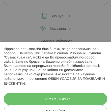
Брошури
Магазини
Свързани сайтове:
Hippoland.net използва бисквитки, за да персонализира и
Hippoland.ro
подобри Вашето изживяване в сайта. Избирайки бутона
“Съгласявам се”, можем да Ви предоставим по-добро
изживяване по време на Вашето онлайн пазаруване.
Последвайте ни:
Блокирането на определени типове бисквитки ще окаже
влияние върху начина, по който Ви доставяме
персонализирано съдържание. Ако искате да научите
повече, моля, прочетете
ОБЩИ УСЛОВИЯ ЗА ПОЛЗВАНЕ И
БИСКВИТКИ
.
Начини на плащане:
ПРИЕМАМ ВСИЧКИ