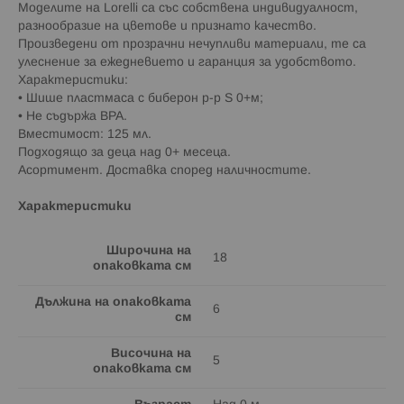
Моделите на Lorelli са със собствена индивидуалност,
разнообразие на цветове и признато качество.
Произведени от прозрачни нечупливи материали, те са
улеснение за ежедневието и гаранция за удобството.
Характеристики:
• Шише пластмаса с биберон р-р S 0+м;
• Не съдържа BPA.
Вместимост: 125 мл.
Подходящо за деца над 0+ месеца.
Асортимент. Доставка според наличностите.
Характеристики
Широчина на
18
опаковката см
Дължина на опаковката
6
см
Височина на
5
опаковката см