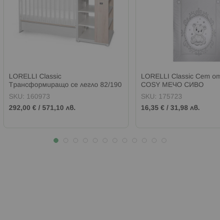
LORELLI Classic
LORELLI Classic Сет о
Трансформиращо се легло 82/190
COSY МЕЧО СИВО
см. MULTI БЯЛО/СВЕТЪЛ ДЪБ
SKU:
160973
SKU:
175723
292,00 €
/
571,10 лв.
16,35 €
/
31,98 лв.