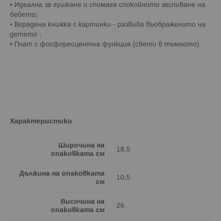
• Идеална за гушкане и спомага спокойното заспиване на
бебето;
• Вградена книжка с картинки - развива въображенито на
детето ;
• Плат с фосфоресцентна функция (свети в тъмното).
Характеристики
Широчина на
18.5
опаковката см
Дължина на опаковката
10.5
см
Височина на
26
опаковката см