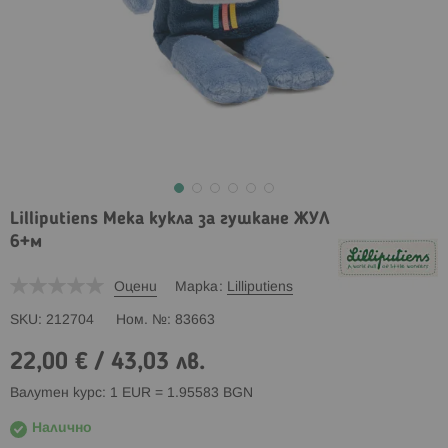
Lilliputiens Мека кукла за гушкане ЖУЛ
6+м
Оцени
Марка
Lilliputiens
SKU
212704
Ном. №
83663
22,00 €
/
43,03 лв.
Валутен курс: 1 EUR = 1.95583 BGN
Налично