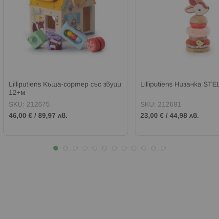
Lilliputiens Къща-сортер със звуци
Lilliputiens Низанка ST
12+м
SKU:
212675
SKU:
212681
46,00 €
/
89,97 лв.
23,00 €
/
44,98 лв.