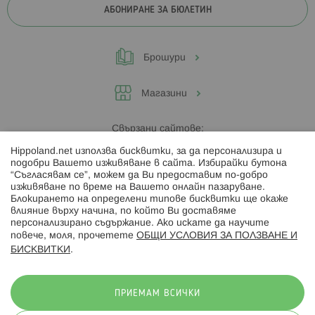
АБОНИРАНЕ ЗА БЮЛЕТИН
Брошури
Магазини
Свързани сайтове:
Hippoland.net използва бисквитки, за да персонализира и
Hippoland.ro
подобри Вашето изживяване в сайта. Избирайки бутона
“Съгласявам се”, можем да Ви предоставим по-добро
изживяване по време на Вашето онлайн пазаруване.
Последвайте ни:
Блокирането на определени типове бисквитки ще окаже
влияние върху начина, по който Ви доставяме
персонализирано съдържание. Ако искате да научите
повече, моля, прочетете
ОБЩИ УСЛОВИЯ ЗА ПОЛЗВАНЕ И
БИСКВИТКИ
.
Начини на плащане:
ПРИЕМАМ ВСИЧКИ