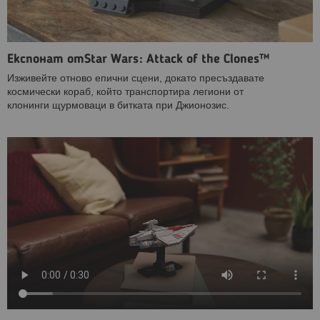
Експонат отStar Wars: Attack of the Clones™
Изживейте отново епични сцени, докато пресъздавате
космически кораб, който транспортира легиони от
клонинги щурмоваци в битката при Джионозис.