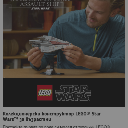
Колекционерски конструктор LEGO® Star
Wars™ за възрастни
Постройте първия по рода си модел от тухлички LEGO®