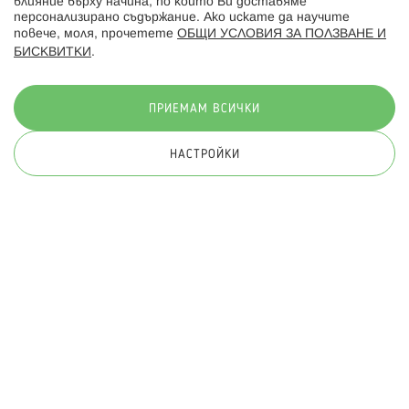
влияние върху начина, по който Ви доставяме
персонализирано съдържание. Ако искате да научите
повече, моля, прочетете
ОБЩИ УСЛОВИЯ ЗА ПОЛЗВАНЕ И
БИСКВИТКИ
.
Начини на плащане:
ПРИЕМАМ ВСИЧКИ
НАСТРОЙКИ
© 2026 Hippoland.net. Всички права запазени
Общи условия
Πолитика за поверителност
Карта на сайта
Онлайн магазин от