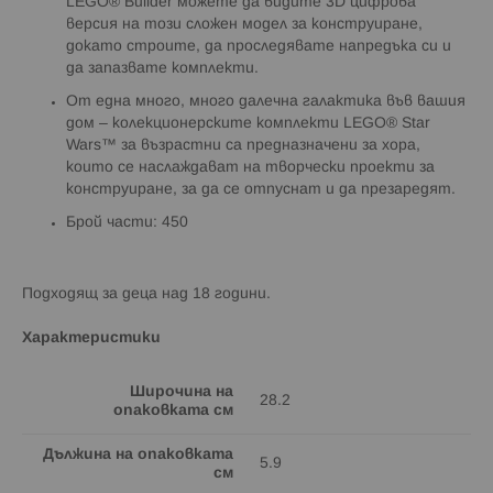
LEGO® Builder можете да видите 3D цифрова
версия на този сложен модел за конструиране,
докато строите, да проследявате напредъка си и
да запазвате комплекти.
От една много, много далечна галактика във вашия
дом – колекционерските комплекти LEGO® Star
Wars™ за възрастни са предназначени за хора,
които се наслаждават на творчески проекти за
конструиране, за да се отпуснат и да презаредят.
Брой части: 450
Подходящ за деца над 18 години.
Характеристики
Широчина на
28.2
опаковката см
Дължина на опаковката
5.9
см