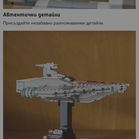
Автентични детайли
Пресъздайте незабавно разпознаваеми детайли.