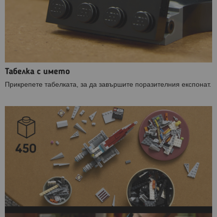
Табелка с името
Прикрепете табелката, за да завършите поразителния експонат.