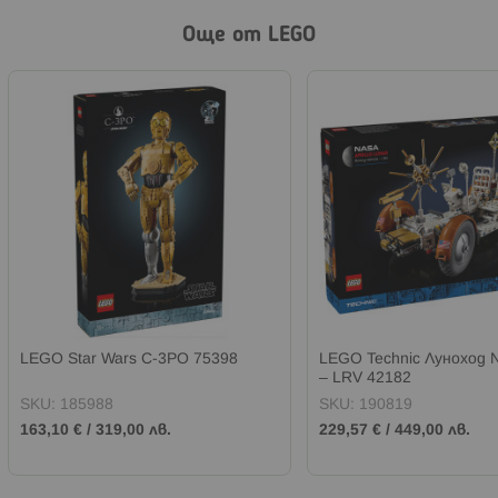
Още от LEGO
LEGO Star Wars C-3PO 75398
LEGO Technic Луноход N
– LRV 42182
SKU:
185988
SKU:
190819
163,10 €
/
319,00 лв.
229,57 €
/
449,00 лв.