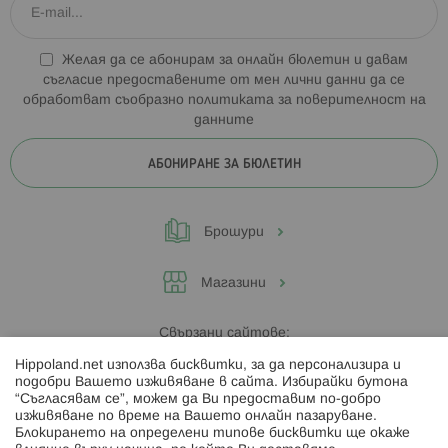
Желая да се абонирам за онлайн бюлетин и давам
съгласие предоставените от мен лични данни да се
обработват съобразно
политиката за поверителност на
данните
АБОНИРАНЕ ЗА БЮЛЕТИН
Брошури
Магазини
Свързани сайтове:
Hippoland.net използва бисквитки, за да персонализира и
Hippoland.ro
подобри Вашето изживяване в сайта. Избирайки бутона
“Съгласявам се”, можем да Ви предоставим по-добро
изживяване по време на Вашето онлайн пазаруване.
Последвайте ни:
Блокирането на определени типове бисквитки ще окаже