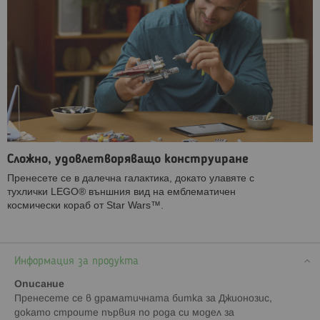
Сложно, удовлетворяващо конструиране
Пренесете се в далечна галактика, докато улавяте с
тухлички LEGO® външния вид на емблематичен
космически кораб от Star Wars™.
Информация за продукта
Описание
Пренесете се в драматичната битка за Джионозис,
докато строите първия по рода си модел за