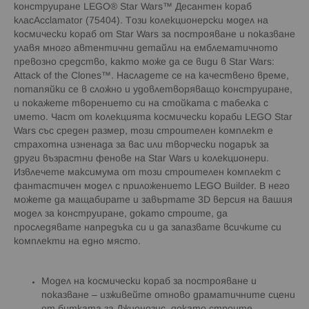
конструиране LEGO® Star Wars™ Десантен кораб
класAcclamator (75404). Този колекционерски модел на
космически кораб от Star Wars за построяване и показване
улавя много автентични детайли на емблематичното
превозно средство, както може да се види в Star Wars:
Attack of the Clones™. Насладете се на качествено време,
потапяйки се в сложно и удовлетворяващо конструиране,
и покажете творението си на стойката с табелка с
името. Част от колекцията космически кораби LEGO Star
Wars със среден размер, този строителен комплект е
страхотна изненада за вас или творчески подарък за
други възрастни фенове на Star Wars и колекционери.
Извлечете максимума от този строителен комплект с
фантастичен модел с приложението LEGO Builder. В него
можете да мащабирате и завъртате 3D версия на вашия
модел за конструиране, докато строите, да
проследявате напредъка си и да запазвате всичките си
комплекти на едно място.
Модел на космически кораб за построяване и
показване – изживейте отново драматичните сцени