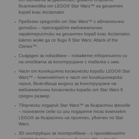
от битката за Джионозис, докато строите
възстановка от LEGO® Star Wars™ на десантен
кораб клас Acclamator.
Превозно средство от Star Wars™ с автентични
детайли – пресъздайте емблематични
характеристики на десантен кораб клас Acclamator,
както може да се види в Star Wars: Attack of the
Clones™.
Създаден за показване – покажете творението си
на стойката за конструиране с табелка с име.
Част от колекцията космически кораби LEGO® Star
Wars™ – комплектът е част от колекционерска
серия, включваща модели за конструиране на
емблематични космически кораби от Star Wars в
среден размер.
Творчески подарък Star Wars™ за възрастни фенове
– поглезете себе си или подарете този комплект
LEGO® за възрастни на приятел, увлечен по Star
Wars.
3D инструкции за построяване – с приложението