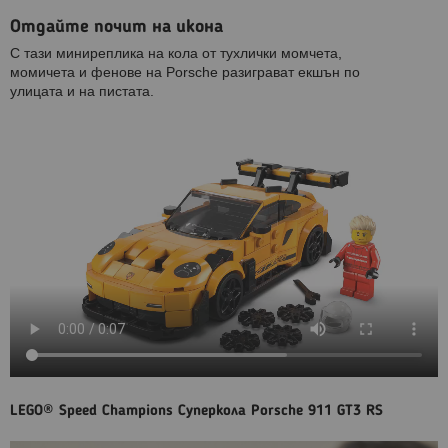
Отдайте почит на икона
С тази миниреплика на кола от тухлички момчета,
момичета и фенове на Porsche разиграват екшън по
улицата и на пистата.
LEGO® Speed Champions Суперкола Porsche 911 GT3 RS