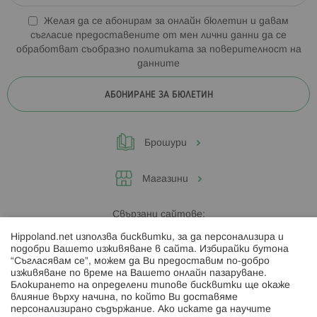
Желая да се абонирам за онлайн бюлетин и давам
съгласие предоставените от мен лични данни да се
обработват съобразно
политиката за поверителност на
данните
АБОНИРАНЕ ЗА БЮЛЕТИН
Брошури
Магазини
Свързани сайтове:
Hippoland.net използва бисквитки, за да персонализира и
Hippoland.ro
подобри Вашето изживяване в сайта. Избирайки бутона
“Съгласявам се”, можем да Ви предоставим по-добро
изживяване по време на Вашето онлайн пазаруване.
Последвайте ни:
Блокирането на определени типове бисквитки ще окаже
влияние върху начина, по който Ви доставяме
персонализирано съдържание. Ако искате да научите