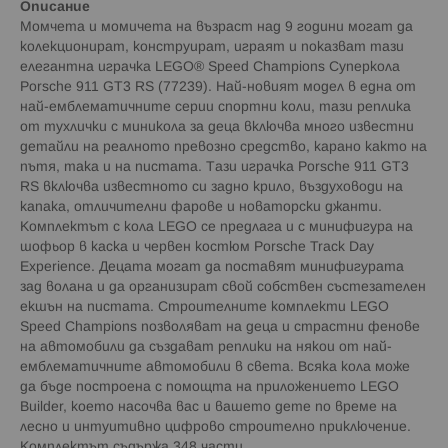
Описание
Момчета и момичета на възраст над 9 години могат да
колекционират, конструират, играят и показват тази
елегантна играчка LEGO® Speed Champions Суперкола
Porsche 911 GT3 RS (77239). Най-новият модел в една от
най-емблематичните серии спортни коли, тази реплика
от тухлички с миникола за деца включва много известни
детайли на реалното превозно средство, карано както на
пътя, така и на пистата. Тази играчка Porsche 911 GT3
RS включва известното си задно крило, въздуховоди на
капака, отличителни фарове и новаторски джанти.
Комплектът с кола LEGO се предлага и с минифигура на
шофьор в каска и червен костюм Porsche Track Day
Experience. Децата могат да поставят минифигурата
зад волана и да организират свой собствен състезателен
екшън на пистата. Строителните комплекти LEGO
Speed Champions позволяват на деца и страстни фенове
на автомобили да създават реплики на някои от най-
емблематичните автомобили в света. Всяка кола може
да бъде построена с помощта на приложението LEGO
Builder, което насочва вас и вашето дете по време на
лесно и интуитивно цифрово строително приключение.
Комплектът съдържа 348 части.