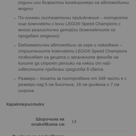
години или възрастни колекционери на автомобилни
модели
По-големи състезателни приключения – потърсете
още комплекти с коли LEGO® Speed Champions с
много реалистични детайли (комплектите се
продават отделно)
Емблематични автомобили за игра и показване –
строителните комплекти LEGO® Speed Champions
позволяват на децата и запалените фенове на
колите да строят реплики на някои от най-
известните превозни средства в света
Размери – колата за построяване от 348 части е с
размери над 5 см височина, 16 см дължина и 7 см
ширина
Характеристики
Широчина на
14
опаковката см