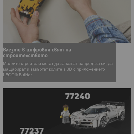
Влезте в цифровия свят на
строителството
Малките строители могат да запазват напредъка си, да
мащабират и завъртат колите в 3D с приложението
LEGO® Builder.