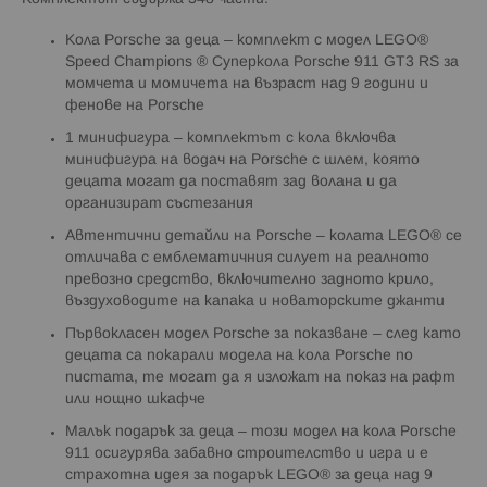
Кола Porsche за деца – комплект с модел LEGO®
Speed Champions ® Суперкола Porsche 911 GT3 RS за
момчета и момичета на възраст над 9 години и
фенове на Porsche
1 минифигура – комплектът с кола включва
минифигура на водач на Porsche с шлем, която
децата могат да поставят зад волана и да
организират състезания
Автентични детайли на Porsche – колата LEGO® се
отличава с емблематичния силует на реалното
превозно средство, включително задното крило,
въздуховодите на капака и новаторските джанти
Първокласен модел Porsche за показване – след като
децата са покарали модела на кола Porsche по
пистата, те могат да я изложат на показ на рафт
или нощно шкафче
Малък подарък за деца – този модел на кола Porsche
911 осигурява забавно строителство и игра и е
страхотна идея за подарък LEGO® за деца над 9