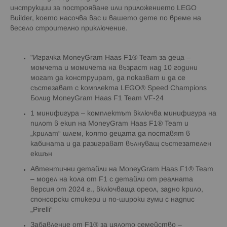
инструкции за построяване или приложението LEGO
Builder, което насочва вас и вашето дете по време на
весело строително приключение.
"Играчка MoneyGram Haas F1® Team за деца –
момчета и момичета на възраст над 10 години
могат да конструират, да показват и да се
състезават с комплекта LEGO® Speed Champions
Болид MoneyGram Haas F1 Team VF-24
1 минифигура – комплектът включва минифигура на
пилот в екип на MoneyGram Haas F1® Team и
„крилат“ шлем, която децата да поставят в
кабината и да разиграват вълнуващ състезателен
екшън
Автентични детайли на MoneyGram Haas F1® Team
– модел на кола от F1 с детайли от реалната
версия от 2024 г., включваща ореол, задно крило,
спонсорски стикери и по-широки гуми с надпис
„Pirelli“
Забавление от F1® за цялото семейство –