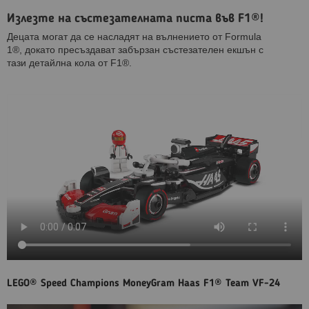
Излезте на състезателната писта във F1®!
Децата могат да се насладят на вълнението от Formula
1®, докато пресъздават забързан състезателен екшън с
тази детайлна кола от F1®.
LEGO® Speed Champions MoneyGram Haas F1® Team VF-24