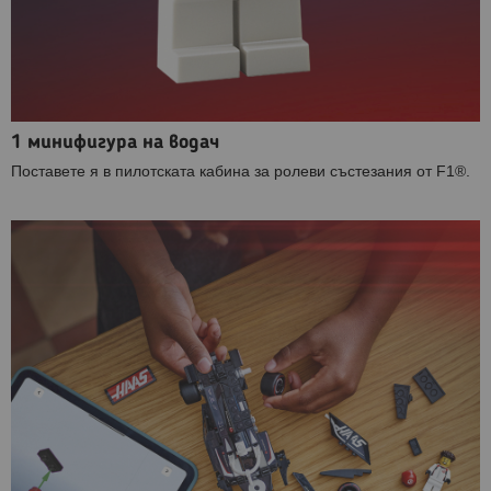
1 минифигура на водач
Поставете я в пилотската кабина за ролеви състезания от F1®.