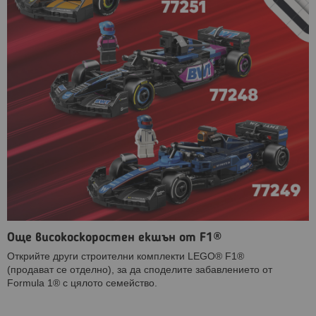
Още високоскоростен екшън от F1®
Открийте други строителни комплекти LEGO® F1®
(продават се отделно), за да споделите забавлението от
Formula 1® с цялото семейство.