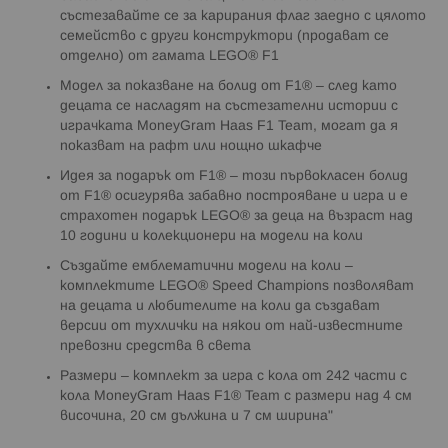
състезавайте се за карирания флаг заедно с цялото
семейство с други конструктори (продават се
отделно) от гамата LEGO® F1
Модел за показване на болид от F1® – след като
децата се насладят на състезателни истории с
играчката MoneyGram Haas F1 Team, могат да я
показват на рафт или нощно шкафче
Идея за подарък от F1® – този първокласен болид
от F1® осигурява забавно построяване и игра и е
страхотен подарък LEGO® за деца на възраст над
10 години и колекционери на модели на коли
Създайте емблематични модели на коли –
комплектите LEGO® Speed Champions позволяват
на децата и любителите на коли да създават
версии от тухлички на някои от най-известните
превозни средства в света
Размери – комплект за игра с кола от 242 части с
кола MoneyGram Haas F1® Team с размери над 4 см
височина, 20 см дължина и 7 см ширина"