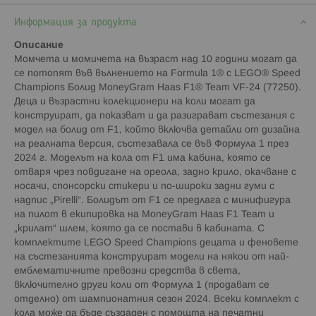
Информация за продукта
Описание
Момчета и момичета на възраст над 10 години могат да
се потопят във вълнението на Formula 1® с LEGO® Speed
Champions Болид MoneyGram Haas F1® Team VF-24 (77250).
Деца и възрастни колекционери на коли могат да
конструират, да показват и да разиграват състезания с
модел на болид от F1, който включва детайли от дизайна
на реалната версия, състезавала се във Формула 1 през
2024 г. Моделът на кола от F1 има кабина, която се
отваря чрез повдигане на ореола, задно крило, окачване с
носачи, спонсорски стикери и по-широки задни гуми с
надпис „Pirelli“. Болидът от F1 се предлага с минифигура
на пилот в екипировка на MoneyGram Haas F1 Team и
„крилат“ шлем, която да се постави в кабината. С
комплектите LEGO Speed Champions децата и феновете
на състезанията конструират модели на някои от най-
емблематичните превозни средства в света,
включително други коли от Формула 1 (продават се
отделно) от шампионатния сезон 2024. Всеки комплект с
кола може да бъде създаден с помощта на печатни