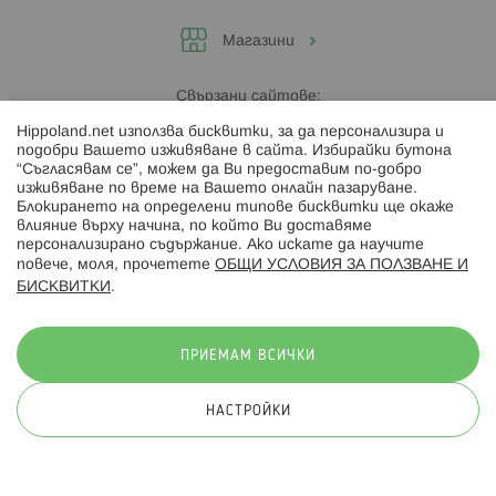
Магазини
Свързани сайтове:
Hippoland.net използва бисквитки, за да персонализира и
Hippoland.ro
подобри Вашето изживяване в сайта. Избирайки бутона
“Съгласявам се”, можем да Ви предоставим по-добро
изживяване по време на Вашето онлайн пазаруване.
Последвайте ни:
Блокирането на определени типове бисквитки ще окаже
влияние върху начина, по който Ви доставяме
персонализирано съдържание. Ако искате да научите
повече, моля, прочетете
ОБЩИ УСЛОВИЯ ЗА ПОЛЗВАНЕ И
БИСКВИТКИ
.
Начини на плащане:
ПРИЕМАМ ВСИЧКИ
НАСТРОЙКИ
© 2026 Hippoland.net. Всички права запазени
Общи условия
Πолитика за поверителност
Карта на сайта
Онлайн магазин от