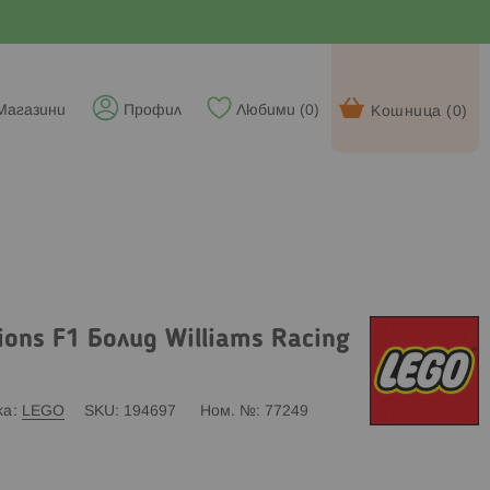
Магазини
Профил
Любими (
0
)
Кошница (
0
)
ons F1 Болид Williams Racing
ка
LEGO
SKU
194697
Ном. №
77249