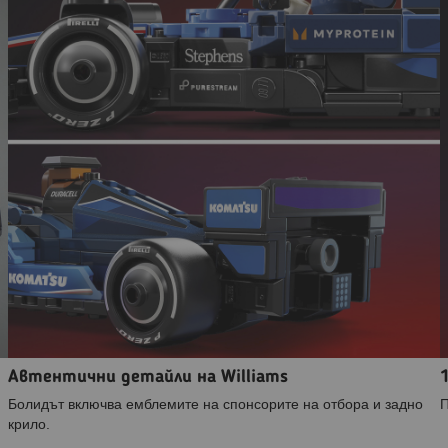
Автентични детайли на Williams
Болидът включва емблемите на спонсорите на отбора и задно
П
крило.