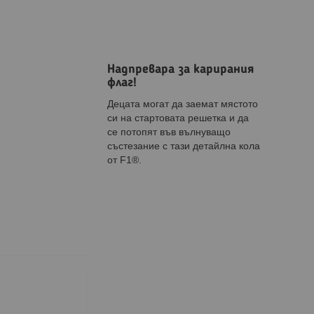
Надпревара за карирания
флаг!
Децата могат да заемат мястото
си на стартовата решетка и да
се потопят във вълнуващо
състезание с тази детайлна кола
от F1®.