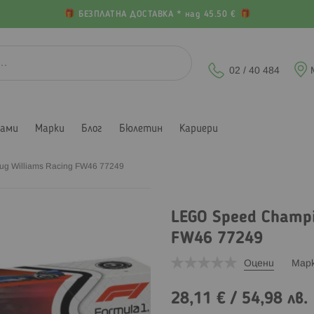
БЕЗПЛАТНА ДОСТАВКА * над 45.50 €
02 / 40 484
лами
Марки
Блог
Бюлетин
Кариери
д Williams Racing FW46 77249
LEGO Speed Champi
FW46 77249
Оцени
Мар
28,11 €
/
54,98 лв.