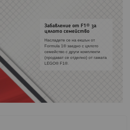
Забавление от F1® за
цялото семейство
Насладете се на екшън от
Formula 1® заедно с цялото
семейство с други комплекти
(продават се отделно) от гамата
LEGO® F1®.