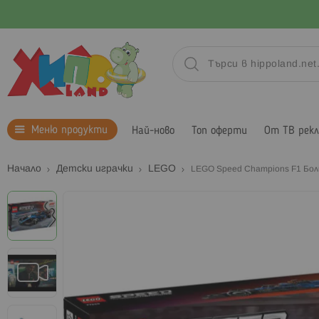
Меню продукти
Най-ново
Топ оферти
От ТВ рек
Начало
Детски играчки
LEGO
LEGO Speed Champions F1 Боли
Преминете
към
края
на
галерията
на
изображенията