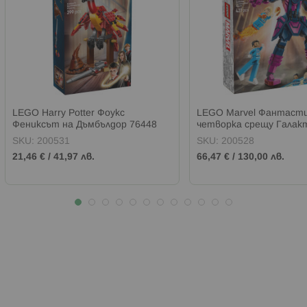
LEGO Harry Potter Фоукс
LEGO Marvel Фантаст
Фениксът на Дъмбълдор 76448
четворка срещу Галакт
фигура за конструиран
SKU:
200531
SKU:
200528
21,46 €
/
41,97 лв.
66,47 €
/
130,00 лв.