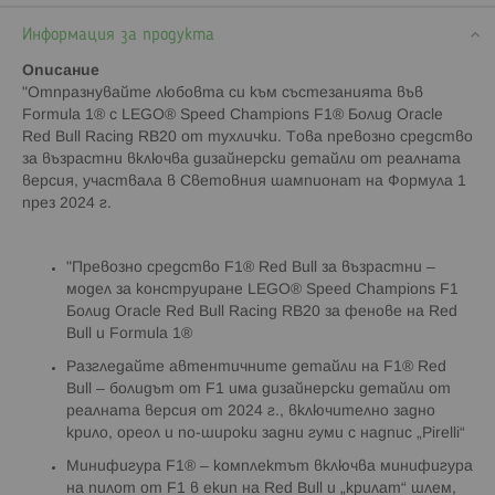
Информация за продукта
Описание
"Отпразнувайте любовта си към състезанията във
Formula 1® с LEGO® Speed Champions F1® Болид Oracle
Red Bull Racing RB20 от тухлички. Това превозно средство
за възрастни включва дизайнерски детайли от реалната
версия, участвала в Световния шампионат на Формула 1
през 2024 г.
"Превозно средство F1® Red Bull за възрастни –
модел за конструиране LEGO® Speed Champions F1
Болид Oracle Red Bull Racing RB20 за фенове на Red
Bull и Formula 1®
Разгледайте автентичните детайли на F1® Red
Bull – болидът от F1 има дизайнерски детайли от
реалната версия от 2024 г., включително задно
крило, ореол и по-широки задни гуми с надпис „Pirelli“
Минифигура F1® – комплектът включва минифигура
на пилот от F1 в екип на Red Bull и „крилат“ шлем,