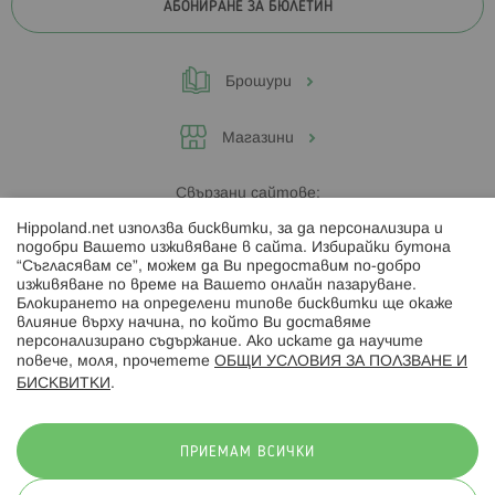
АБОНИРАНЕ ЗА БЮЛЕТИН
Брошури
Магазини
Свързани сайтове:
Hippoland.net използва бисквитки, за да персонализира и
Hippoland.ro
подобри Вашето изживяване в сайта. Избирайки бутона
“Съгласявам се”, можем да Ви предоставим по-добро
изживяване по време на Вашето онлайн пазаруване.
Последвайте ни:
Блокирането на определени типове бисквитки ще окаже
влияние върху начина, по който Ви доставяме
персонализирано съдържание. Ако искате да научите
повече, моля, прочетете
ОБЩИ УСЛОВИЯ ЗА ПОЛЗВАНЕ И
БИСКВИТКИ
.
Начини на плащане:
ПРИЕМАМ ВСИЧКИ