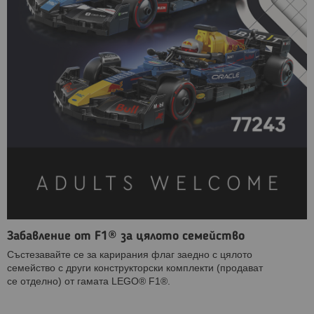
Забавление от F1® за цялото семейство
Състезавайте се за карирания флаг заедно с цялото
семейство с други конструкторски комплекти (продават
се отделно) от гамата LEGO® F1®.