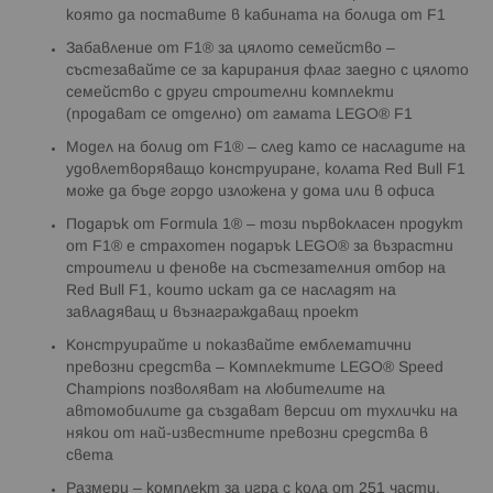
която да поставите в кабината на болида от F1
Забавление от F1® за цялото семейство –
състезавайте се за карирания флаг заедно с цялото
семейство с други строителни комплекти
(продават се отделно) от гамата LEGO® F1
Модел на болид от F1® – след като се насладите на
удовлетворяващо конструиране, колата Red Bull F1
може да бъде гордо изложена у дома или в офиса
Подарък от Formula 1® – този първокласен продукт
от F1® е страхотен подарък LEGO® за възрастни
строители и фенове на състезателния отбор на
Red Bull F1, които искат да се насладят на
завладяващ и възнаграждаващ проект
Конструирайте и показвайте емблематични
превозни средства – Комплектите LEGO® Speed
Champions позволяват на любителите на
автомобилите да създават версии от тухлички на
някои от най-известните превозни средства в
света
Размери – комплект за игра с кола от 251 части,