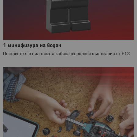
1 минифигура на водач
Поставете я в пилотската кабина за ролеви състезания от F1®.