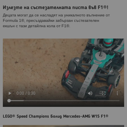
Излезте на състезателната писта във F1®!
Децата могат да се насладят на уникалното вълнение от
Formula 1®, пресъздавайки забързан състезателен
екшън с тази детайлна кола от F1®.
LEGO® Speed Champions Болид Mercedes-AMG W15 F1®