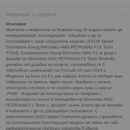
Информация за продукта
Описание
Момчета и момичета на възраст над 10 години могат да
колекционират, конструират, показват и да се
състезават с тази страхотна играчка LEGO® Speed
Champions Болид Mercedes-AMG PETRONAS F1® Team
77244). Елегантният болид Mercedes-AMG F1 за деца и
фенове на Mercedes-AMG PETRONAS F1 Team включва
детайли от дизайна на колата, състезавала се в
Световния шампионат на Formula 1® през 2024 г.
Моделът на кола от F1 има кабина, която се отваря чрез
повдигане на ореола, задно крило, окачване с носачи,
спонсорски стикери и по-широки задни гуми с надпис
„Pirelli“. Моделът за конструиране се предлага с
минифигура на пилот в екипировка на Mercedes-AMG
PETRONAS F1 Team и „крилат“ шлем, която да се постави
в кабината и да се разиграват състезания. С
комплектите LEGO Speed Champions децата и феновете
на състезанията конструират модели на някои от най-
емблематичните превозни средства в света,