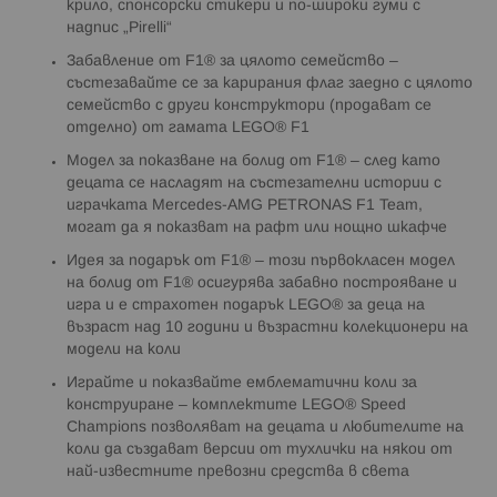
крило, спонсорски стикери и по-широки гуми с
надпис „Pirelli“
Забавление от F1® за цялото семейство –
състезавайте се за карирания флаг заедно с цялото
семейство с други конструктори (продават се
отделно) от гамата LEGO® F1
Модел за показване на болид от F1® – след като
децата се насладят на състезателни истории с
играчката Mercedes-AMG PETRONAS F1 Team,
могат да я показват на рафт или нощно шкафче
Идея за подарък от F1® – този първокласен модел
на болид от F1® осигурява забавно построяване и
игра и е страхотен подарък LEGO® за деца на
възраст над 10 години и възрастни колекционери на
модели на коли
Играйте и показвайте емблематични коли за
конструиране – комплектите LEGO® Speed
Champions позволяват на децата и любителите на
коли да създават версии от тухлички на някои от
най-известните превозни средства в света