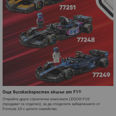
Още високоскоростен екшън от F1®
Открийте други строителни комплекти LEGO® F1®
(продават се отделно), за да споделите забавлението от
Formula 1® с цялото семейство.