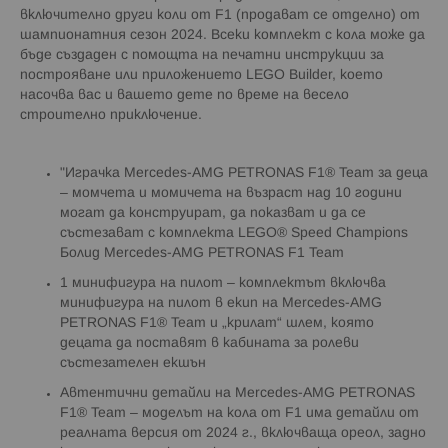
включително други коли от F1 (продават се отделно) от
шампионатния сезон 2024. Всеки комплект с кола може да
бъде създаден с помощта на печатни инструкции за
построяване или приложението LEGO Builder, което
насочва вас и вашето дете по време на весело
строително приключение.
"Играчка Mercedes-AMG PETRONAS F1® Team за деца
– момчета и момичета на възраст над 10 години
могат да конструират, да показват и да се
състезават с комплекта LEGO® Speed Champions
Болид Mercedes-AMG PETRONAS F1 Team
1 минифигура на пилот – комплектът включва
минифигура на пилот в екип на Mercedes-AMG
PETRONAS F1® Team и „крилат“ шлем, която
децата да поставят в кабината за ролеви
състезателен екшън
Автентични детайли на Mercedes-AMG PETRONAS
F1® Team – моделът на кола от F1 има детайли от
реалната версия от 2024 г., включваща ореол, задно