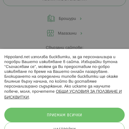
Брошури
Магазини
Свързани сайтове:
Hippoland.net използва бисквитки, за да персонализира и
Hippoland.ro
подобри Вашето изживяване в сайта. Избирайки бутона
“Съгласявам се”, можем да Ви предоставим по-добро
изживяване по време на Вашето онлайн пазаруване.
Последвайте ни:
Блокирането на определени типове бисквитки ще окаже
влияние върху начина, по който Ви доставяме
персонализирано съдържание. Ако искате да научите
повече, моля, прочетете
ОБЩИ УСЛОВИЯ ЗА ПОЛЗВАНЕ И
БИСКВИТКИ
.
Начини на плащане:
ПРИЕМАМ ВСИЧКИ