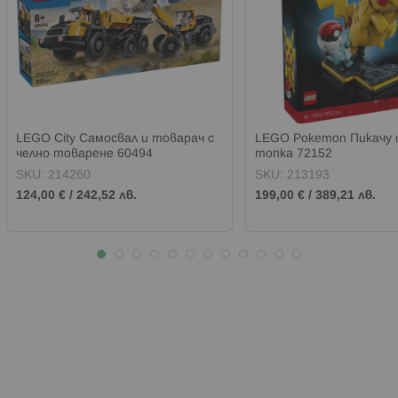
LEGO City Самосвал и товарач с
LEGO Pokemon Пикачу 
челно товарене 60494
топка 72152
SKU:
214260
SKU:
213193
124,00 €
/
242,52 лв.
199,00 €
/
389,21 лв.