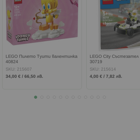
LEGO Пилето Туити валентинка
LEGO City Състезател 
40824
30719
SKU:
215607
SKU:
215614
34,00 €
/
66,50 лв.
4,00 €
/
7,82 лв.