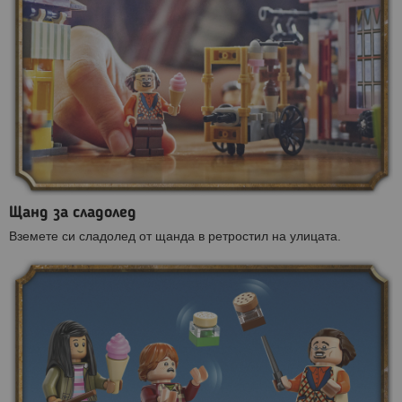
Щанд за сладолед
Вземете си сладолед от щанда в ретростил на улицата.