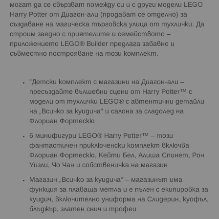
могат да се свързват помежду си и с други модели LEGO
Harry Potter от Диагон-али (продават се отделно) за
създаване на магическа търговска улица от тухлички. Да
строим заедно с приятелите и семейството –
приложението LEGO® Builder предлага забавно и
съвместно построяване на този комплект.
"Детски комплект с магазини на Диагон-али –
пресъздайте вълшебни сцени от Harry Potter™ с
модели от тухлички LEGO® с автентични детайли
на „Всичко за куидича“ и салона за сладолед на
Флориан Фортескю
6 минифигури LEGO® Harry Potter™ – този
фантастичен приключенски комплект включва
Флориан Фортескю, Кейти Бел, Алиша Спинет, Рон
Уизли, Чо Чан и собственичка на магазин
Магазин „Всичко за куидича“ – магазинът има
функция за плаваща метла и е пълен с екипировка за
куидич, включително униформа на Слидерин, куофъл,
блъджър, златен снич и трофеи