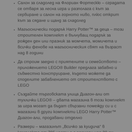
Салон за сладолед на Флориан Фортескю – сградата
се отваря за лесна игра и разполага с кът за
сервиране и салон на горното ниво, плюс открит
кът за сядане и щанд за сладолед
Магьоснически подарък Harry Potter™ за деца – този
строителен комплект е вълнуващ подарък за
рожден ден или празник за момчета, момичета и
всички фенове на магьосническия свят на възраст
над 8 години
Да строим заедно с приятелите и семейството –
приложението LEGO® Builder предлага забавно и
съвместно конструиране, където можете да
споделите забавлението от строителството с
LEGO
Създайте търговската улица Диагон-али от
тухлички LEGO® – двата магазина в този комплект
за игра могат да бъдат свързани помежду си и с
магазини в други комплекти LEGO Harry Potter™
Диагон-али, продавани отделно
Размери – магазинът „Всичко за куидича“ в