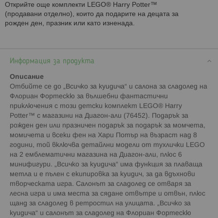
Открийте още комплекти LEGO® Harry Potter™
(продавани отделно), които да подарите на децата за
рожден ден, празник или като изненада.
Информация за продукта
Описание
Отбийте се до „Всичко за куидича“ и салона за сладолед на
Флориан Фортескю за вълшебни фантастични
приключения с този детски комплект LEGO® Harry
Potter™ с магазини на Диагон-али (76452). Подарък за
рожден ден или празничен подарък за подарък за момчета,
момичета и всеки фен на Хари Потър на възраст над 8
години, той включва детайлни модели от тухлички LEGO
на 2 емблематични магазина на Диагон-али, плюс 6
минифигури. „Всичко за куидича“ има функция за плаваща
метла и е пълен с екипировка за куидич, за да вдъхнови
творческата игра. Салонът за сладолед се отваря за
лесна игра и има места за сядане отвътре и отвън, плюс
щанд за сладолед в ретростил на улицата. „Всичко за
куидича“ и салонът за сладолед на Флориан Фортескю