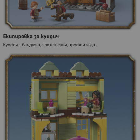
Екипировка за куидич
Куофъл, блъджър, златен снич, трофеи и др.