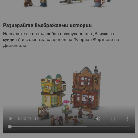
Разиграйте въображаеми истории
Насладете се на вълшебно пазаруване във „Всичко за
куидича“ и салона за сладолед на Флориан Фортескю на
Диагон-али.