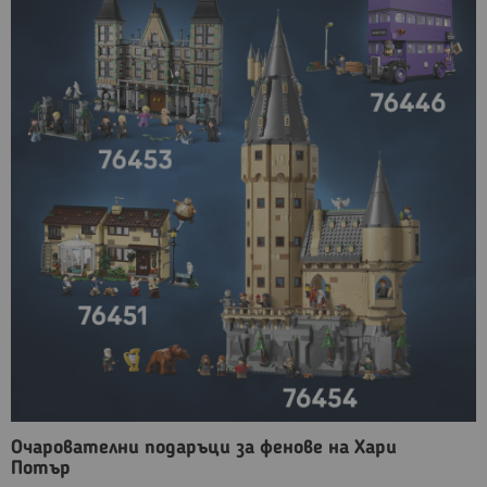
Очарователни подаръци за фенове на Хари
Потър