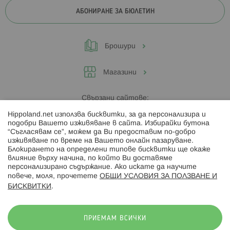
АБОНИРАНЕ ЗА БЮЛЕТИН
Брошури
Магазини
Свързани сайтове:
Hippoland.net използва бисквитки, за да персонализира и
Hippoland.ro
подобри Вашето изживяване в сайта. Избирайки бутона
“Съгласявам се”, можем да Ви предоставим по-добро
изживяване по време на Вашето онлайн пазаруване.
Последвайте ни:
Блокирането на определени типове бисквитки ще окаже
влияние върху начина, по който Ви доставяме
персонализирано съдържание. Ако искате да научите
повече, моля, прочетете
ОБЩИ УСЛОВИЯ ЗА ПОЛЗВАНЕ И
БИСКВИТКИ
.
Начини на плащане:
ПРИЕМАМ ВСИЧКИ