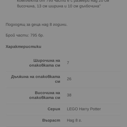
комплекта от 795 части е с размери над 20 см
височина, 13 см ширина и 10 см дълбочина"
Подходящ за деца над 8 години.
Брой части: 795 бр.
Характеристики
Широчина на
7
опаковката см
Дължина на опаковката
26
см
Височина на
38
опаковката см
Серия
LEGO Harry Potter
Възраст
Над 8 г.