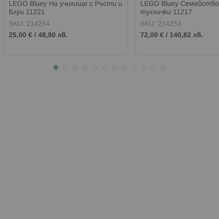
LEGO Bluey На училище с Ръсти и
LEGO Bluey Семейство
Блуи 11221
тухлички 11217
SKU:
214254
SKU:
214253
25,00 €
/
48,90 лв.
72,00 €
/
140,82 лв.