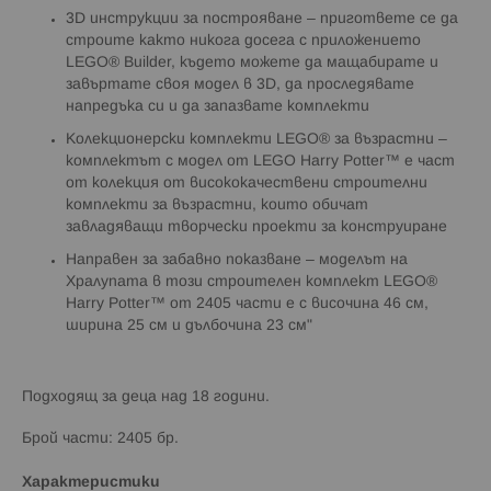
3D инструкции за построяване – пригответе се да
строите както никога досега с приложението
LEGO® Builder, където можете да мащабирате и
завъртате своя модел в 3D, да проследявате
напредъка си и да запазвате комплекти
Колекционерски комплекти LEGO® за възрастни –
комплектът с модел от LEGO Harry Potter™ е част
от колекция от висококачествени строителни
комплекти за възрастни, които обичат
завладяващи творчески проекти за конструиране
Направен за забавно показване – моделът на
Хралупата в този строителен комплект LEGO®
Harry Potter™ от 2405 части е с височина 46 см,
ширина 25 см и дълбочина 23 см"
Подходящ за деца над 18 години.
Брой части: 2405 бр.
Характеристики