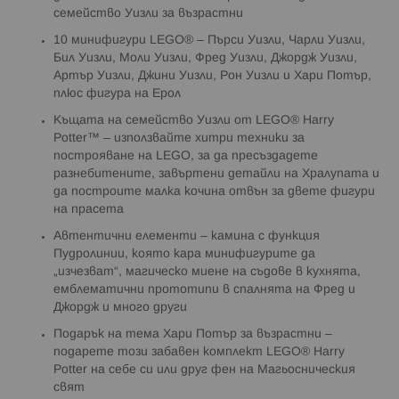
семейство Уизли за възрастни
10 минифигури LEGO® – Пърси Уизли, Чарли Уизли,
Бил Уизли, Моли Уизли, Фред Уизли, Джордж Уизли,
Артър Уизли, Джини Уизли, Рон Уизли и Хари Потър,
плюс фигура на Ерол
Къщата на семейство Уизли от LEGO® Harry
Potter™ – използвайте хитри техники за
построяване на LEGO, за да пресъздадете
разнебитените, завъртени детайли на Хралупата и
да построите малка кочина отвън за двете фигури
на прасета
Автентични елементи – камина с функция
Пудролинии, която кара минифигурите да
„изчезват“, магическо миене на съдове в кухнята,
емблематични прототипи в спалнята на Фред и
Джордж и много други
Подарък на тема Хари Потър за възрастни –
подарете този забавен комплект LEGO® Harry
Potter на себе си или друг фен на Магьосническия
свят