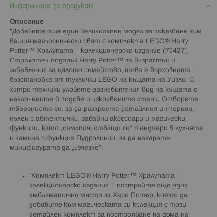
Информация за продукта
Описание
"Добавете още един великолепен модел за показване към
вашия магьоснически свят с комплекта LEGO® Harry
Potter™ Хралупата – колекционерско издание (76437).
Страхотен подарък Harry Potter™ за възрастни и
забавление за цялото семейство, това е върховната
възстановка от тухлички LEGO на къщата на Уизли. С
хитри техники уловете разнебитения вид на къщата с
наклонените й подове и изкривените стени. Отворете
творението си, за да разкриете детайлния интериор,
пълен с автентични, забавни аксесоари и магически
функции, като „самопочистващи се“ тенджери в кухнята
и камина с функция Пудролинии, за да накарате
минифигурата да „изчезне“.
"Комплект LEGO® Harry Potter™ Хралупата –
колекционерско издание – постройте още едно
емблематично място за Хари Потър, което да
добавите към магическата си колекция с този
детайлен комплект за построяване на дома на