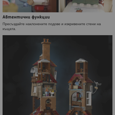
Автентични функции
Пресъздайте наклонените подове и изкривените стени на
къщата.