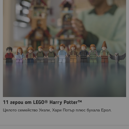
11 герои от LEGO® Harry Potter™
Цялото семейство Уизли, Хари Потър плюс бухала Ерол.