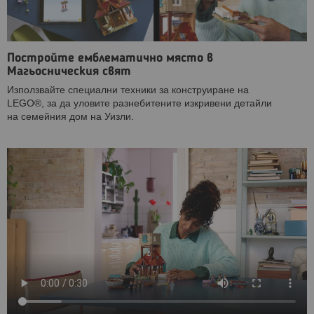
Постройте емблематично място в
Магьосническия свят
Използвайте специални техники за конструиране на
LEGO®, за да уловите разнебитените изкривени детайли
на семейния дом на Уизли.