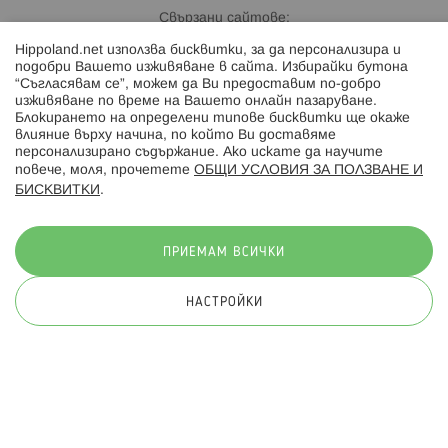
Свързани сайтове:
Hippoland.net използва бисквитки, за да персонализира и
Hippoland.ro
подобри Вашето изживяване в сайта. Избирайки бутона
“Съгласявам се”, можем да Ви предоставим по-добро
изживяване по време на Вашето онлайн пазаруване.
Последвайте ни:
Блокирането на определени типове бисквитки ще окаже
влияние върху начина, по който Ви доставяме
персонализирано съдържание. Ако искате да научите
повече, моля, прочетете
ОБЩИ УСЛОВИЯ ЗА ПОЛЗВАНЕ И
БИСКВИТКИ
.
Начини на плащане:
ПРИЕМАМ ВСИЧКИ
НАСТРОЙКИ
© 2026 Hippoland.net. Всички права запазени
Общи условия
Πолитика за поверителност
Карта на сайта
Онлайн магазин от