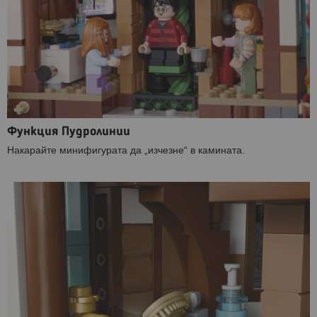
Функция Пудролинии
Накарайте минифигурата да „изчезне“ в камината.