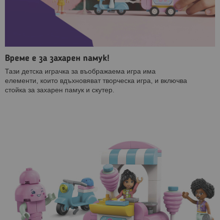
Време е за захарен памук!
Тази детска играчка за въображаема игра има
елементи, които вдъхновяват творческа игра, и включва
стойка за захарен памук и скутер.