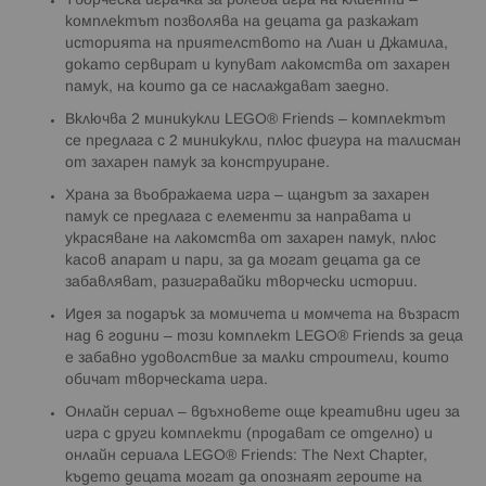
Творческа играчка за ролева игра на клиенти –
комплектът позволява на децата да разкажат
историята на приятелството на Лиан и Джамила,
докато сервират и купуват лакомства от захарен
памук, на които да се наслаждават заедно.
Включва 2 миникукли LEGO® Friends – комплектът
се предлага с 2 миникукли, плюс фигура на талисман
от захарен памук за конструиране.
Храна за въображаема игра – щандът за захарен
памук се предлага с елементи за направата и
украсяване на лакомства от захарен памук, плюс
касов апарат и пари, за да могат децата да се
забавляват, разигравайки творчески истории.
Идея за подарък за момичета и момчета на възраст
над 6 години – този комплект LEGO® Friends за деца
е забавно удоволствие за малки строители, които
обичат творческата игра.
Онлайн сериал – вдъхновете още креативни идеи за
игра с други комплекти (продават се отделно) и
онлайн сериала LEGO® Friends: The Next Chapter,
където децата могат да опознаят героите на