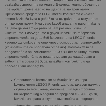
измисляйки свои собствени истории с този комплект. Той
разказва историята на Лиан и Джамила, които обичат да
прекарват време заедно на щанда за захарен памук.
Превозното средство LEGO тегли количката с колела,
която включва купа и добавки за създаване на изкушения
от захарен памук. Има също касов апарат и пари, така че
децата да могат да разиграват различни сцени с
клиентите. Разгледайте и други играчки за творческо
строителство за деца във вселената на LEGO Friends,
където ще откриете още много истории за приятелство
(комплектите се продават отделно). Комплектът се
предоставя с приложението LEGO Builder за интуитивно
строителство. С него децата могат да мащабират и
завъртат модели в 3D, да запазват комплекти и да
проследяват напредъка.
Строителен комплект за въображаема игра –
комплектът LEGO® Friends Щанд за захарен памук и
скутер за момичета, момчета и млади строители
на възраст над 6 години се предлага с 2 миникукли,
количка за храна и скутер със стойка за подпиране.