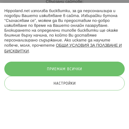
Свързани сайтове:
Hippoland.net използва бисквитки, за да персонализира и
Hippoland.ro
подобри Вашето изживяване в сайта. Избирайки бутона
“Съгласявам се”, можем да Ви предоставим по-добро
изживяване по време на Вашето онлайн пазаруване.
Последвайте ни:
Блокирането на определени типове бисквитки ще окаже
влияние върху начина, по който Ви доставяме
персонализирано съдържание. Ако искате да научите
повече, моля, прочетете
ОБЩИ УСЛОВИЯ ЗА ПОЛЗВАНЕ И
БИСКВИТКИ
.
Начини на плащане:
ПРИЕМАМ ВСИЧКИ
НАСТРОЙКИ
© 2026 Hippoland.net. Всички права запазени
Общи условия
Πолитика за поверителност
Карта на сайта
Онлайн магазин от