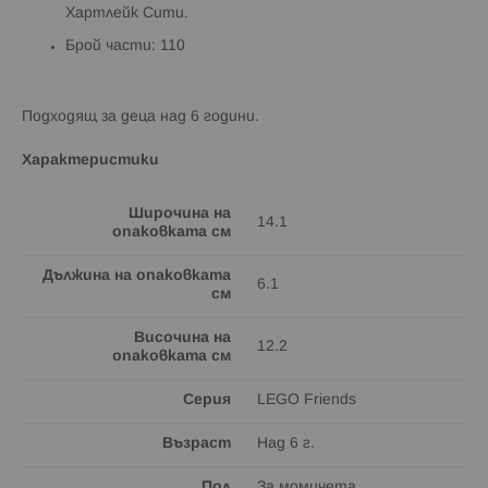
Хартлейк Сити.
Брой части: 110
Подходящ за деца над 6 години.
Характеристики
Широчина на
14.1
опаковката см
Дължина на опаковката
6.1
см
Височина на
12.2
опаковката см
Серия
LEGO Friends
Възраст
Над 6 г.
Пол
За момичета