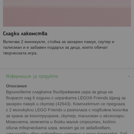
Сладки лакомства
Включва 2 миникукли, стойка за захарен памук, скутер и
талисман и е забавен подарък за деца, които обичат
творческата игра.
Информация за продукта
Описание
Вдъхновете сладката въображаема игра за деца на
възраст над 6 години с играчката LEGO® Friends Щанд за
захарен памук и скутер (42643). Комплектът се предлага
с 2 миникукли LEGO Friends и разполага с подвижна количка
за храна за конструиране, скутер, талисман и аксесоари.
Момичета, момчета и всеки малък строител, който
обича творческата игра, могат да се забавляват,