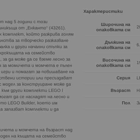
Характеристики
т над 5 години с този
Широчина на
2
никъща от „Енканто“ (43261).
опаковката см
к комплект, който разкрива голям
анства за творческо разказване
Дължина на
6
алка и други начални стъпки за
опаковката см
икрокъщата на семейство
 за да може да се вземе лесно за
Височина на
1
ен за момичета и момчета е пълен
опаковката см
 игри и помагат за повишаване на
ствени истории или пресъздават
Серия
L
 модел за конструиране може да
я към други комплекти LEGO ǀ
Възраст
Н
огат да се насладят на лесно и
о LEGO Builder, което им
Пол
З
а запазват комплекти и да
мичета и момчета на възраст над
модел на къщата на семейство