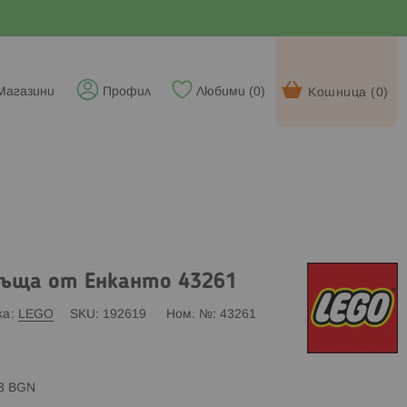
Магазини
Профил
Любими (
0
)
Кошница (
0
)
къща от Енканто 43261
ка
LEGO
SKU
192619
Ном. №
43261
83 BGN