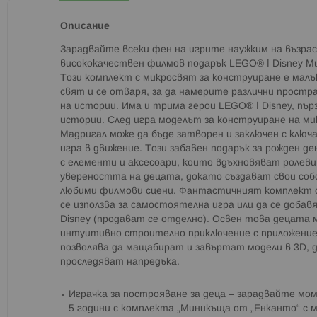
Описание
Зарадвайте всеки фен на игрите наужким на възрас
висококачествен филмов подарък LEGO® ǀ Disney Ми
Този комплект с микросвят за конструиране е малъ
свят и се отваря, за да намерите различни простр
на истории. Има и трима герои LEGO® ǀ Disney, пърз
истории. След игра моделът за конструиране на м
Мадригал може да бъде затворен и заключен с ключа,
игра в движение. Този забавен подарък за рожден д
с елементи и аксесоари, които вдъхновяват ролеви
увереността на децата, докато създават свои соб
любими филмови сцени. Фантастичният комплект с
се използва за самостоятелна игра или да се добав
Disney (продават се отделно). Освен това децата м
интуитивно строително приключение с приложениет
позволява да мащабират и завъртат модели в 3D, д
проследяват напредъка.
Играчка за построяване за деца – зарадвайте мо
5 години с комплекта „Миникъща от „Енканто“ с 