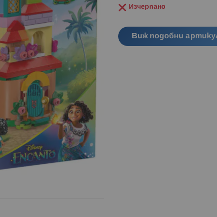
Изчерпано
Виж подобни артику