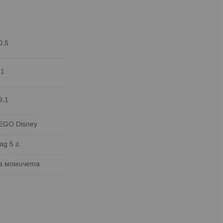
0.5
.1
9.1
EGO Disney
ад 5 г.
а момичета