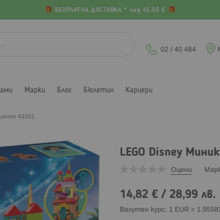
БЕЗПЛАТНА ДОСТАВКА * над 45.50 €
02 / 40 484
лами
Марки
Блог
Бюлетин
Кариери
канто 43261
LEGO Disney Мини
Оцени
Мар
14,82 €
/
28,99 лв.
Валутен курс: 1 EUR = 1.955