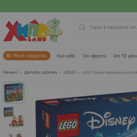
Меню продукти
Най-ново
Топ оферти
От ТВ рек
Начало
Детски играчки
LEGO
LEGO Disney Миникъща от Ен
Преминете
към
края
на
галерията
на
изображенията