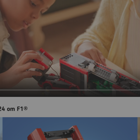
24 от F1®