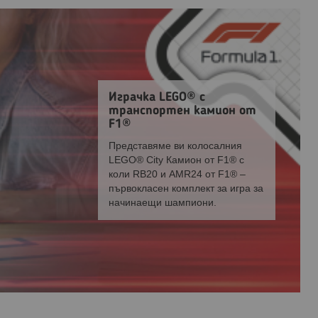
Играчка LEGO® с
транспортен камион от
F1®
Представяме ви колосалния
LEGO® City Камион от F1® с
коли RB20 и AMR24 от F1® –
първокласен комплект за игра за
начинаещи шампиони.