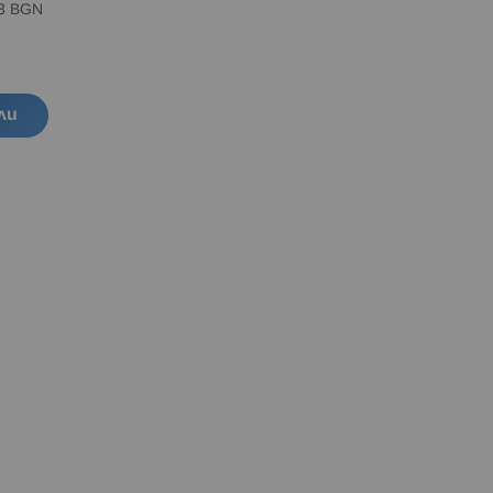
83 BGN
ли