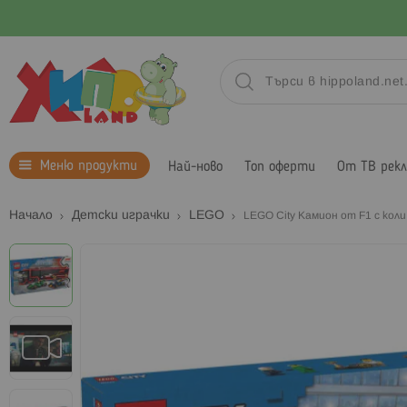
Меню продукти
Най-ново
Топ оферти
От ТВ рек
Начало
Детски играчки
LEGO
LEGO City Камион от F1 с кол
Преминете
към
края
на
галерията
на
изображенията