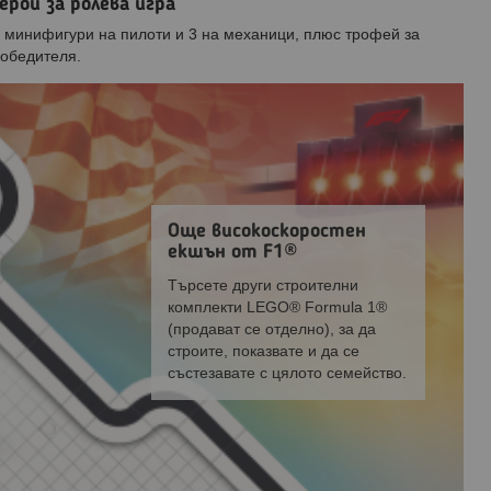
Герои за ролева игра
 минифигури на пилоти и 3 на механици, плюс трофей за
обедителя.
Още високоскоростен
екшън от F1®
Търсете други строителни
комплекти LEGO® Formula 1®
(продават се отделно), за да
строите, показвате и да се
състезавате с цялото семейство.