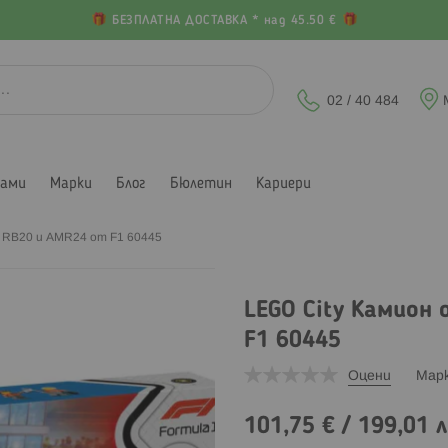
БЕЗПЛАТНА ДОСТАВКА * над 45.50 €
02 / 40 484
лами
Марки
Блог
Бюлетин
Кариери
и RB20 и AMR24 от F1 60445
LEGO City Камион 
F1 60445
Оцени
Мар
101,75 €
/
199,01 л