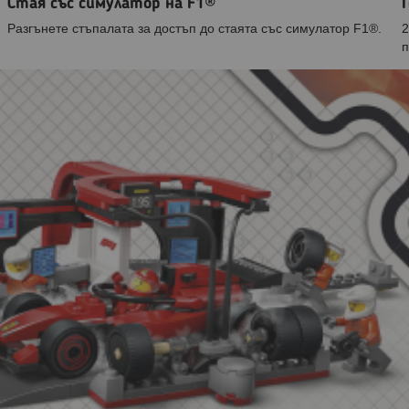
Стая със симулатор на F1®
Разгънете стъпалата за достъп до стаята със симулатор F1®.
2
п