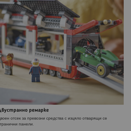
Двустранно ремарке
воен отсек за превозни средства с изцяло отварящи се
транични панели.