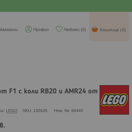
Магазини
Профил
Любими (
0
)
Кошница (
0
)
от F1 с коли RB20 и AMR24 от
ка
LEGO
SKU
192626
Ном. №
60445
в.