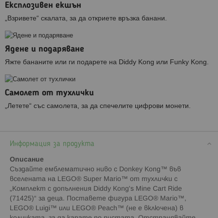
Експлозивен екшън
„Взривете“ скалата, за да откриете връзка банани.
Ядене и подаряване
Яжте бананите или ги подарете на Diddy Kong или Funky Kong.
Самолет от тухлички
„Летете“ със самолета, за да спечелите цифрови монети.
Информация за продукта
Описание
Създайте емблематично ниво с Donkey Kong™ във
вселената на LEGO® Super Mario™ от тухлички с
„Комплект с допълнения Diddy Kong's Mine Cart Ride
(71425)“ за деца. Поставете фигура LEGO® Mario™,
LEGO® Luigi™ или LEGO® Peach™ (не е включена) в