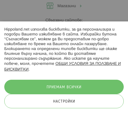
Магазини
Свързани сайтове:
Hippoland.net използва бисквитки, за да персонализира и
Hippoland.ro
подобри Вашето изживяване в сайта. Избирайки бутона
“Съгласявам се”, можем да Ви предоставим по-добро
изживяване по време на Вашето онлайн пазаруване.
Последвайте ни:
Блокирането на определени типове бисквитки ще окаже
влияние върху начина, по който Ви доставяме
персонализирано съдържание. Ако искате да научите
повече, моля, прочетете
ОБЩИ УСЛОВИЯ ЗА ПОЛЗВАНЕ И
БИСКВИТКИ
.
Начини на плащане:
ПРИЕМАМ ВСИЧКИ
НАСТРОЙКИ
© 2026 Hippoland.net. Всички права запазени
Общи условия
Πолитика за поверителност
Карта на сайта
Онлайн магазин от