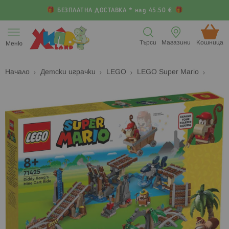
БЕЗПЛАТНА ДОСТАВКА * над 45.50 €
Прескачане
към
Търси
Магазини
Кошница (
Меню
съдържанието
Начало
Детски играчки
LEGO
LEGO Super Mario
Преминете
П
към
к
края
н
на
н
галерията
г
на
с
изображенията
с