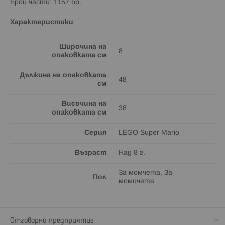
Брой части: 1157 бр.
Характеристики
Широчина на
8
опаковката см
Дължина на опаковката
48
см
Височина на
38
опаковката см
Серия
LEGO Super Mario
Възраст
Над 8 г.
За момчета, За
Пол
момичета
Отговорно предприятие