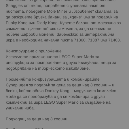
количката, за да карате по пистата. Отстранявайте
Snaggles от пътя, поправете счупената част от
пистата, победете Mole Miner и „взривете“ скалата, за
да разкриете връзка банани за „ядене“ или за подарък на
Funky Kong или Diddy Kong. Купете балони от магазина за
самолети и „летете“ със самолета, за да спечелите
повече цифрови монети. Забележка: за интерактивна
игра е необходима начална писта 71360, 71387 или 71403.
Конструиране с приложение
Изтеглете приложението LEGO Super Mario за
инструкции за построяване и други вълнуващи неща за
подобряване на творческото изживяване.
Променяйте конфигурацията и комбинирайте
Супер идея за подарък за деца за деца над 8 години – и
всеки, който обича Donkey Kong – модулният комплект
може да се преобразува и да се комбинира с други
комплекти за игра LEGO Super Mario за създаване на
уникални нива.
Πoдxoдящ зa дeцa нaд 8 гoдини!