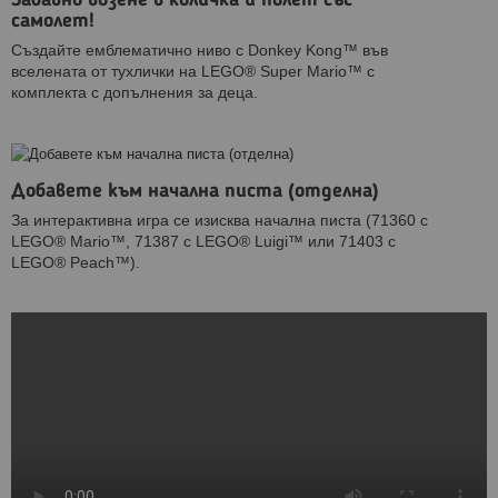
Забавно возене в количка и полет със
самолет!
Създайте емблематично ниво с Donkey Kong™ във
вселената от тухлички на LEGO® Super Mario™ с
комплекта с допълнения за деца.
Добавете към начална писта (отделна)
За интерактивна игра се изисква начална писта (71360 с
LEGO® Mario™, 71387 с LEGO® Luigi™ или 71403 с
LEGO® Peach™).