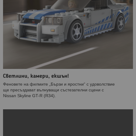
Светлини, камери, екшън!
Феновете на филмите „Бързи и яростни“ с удоволствие
ще пресъздават вълнуващи състезателни сцени с
Nissan Skyline GT-R (R34).