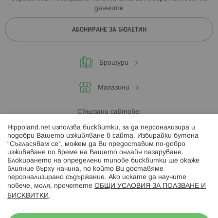
данните
АБОНИРАНЕ ЗА БЮЛЕТИН
Брошури
Магазини
Свързани сайтове:
Hippoland.net използва бисквитки, за да персонализира и
Hippoland.ro
подобри Вашето изживяване в сайта. Избирайки бутона
“Съгласявам се”, можем да Ви предоставим по-добро
изживяване по време на Вашето онлайн пазаруване.
Последвайте ни:
Блокирането на определени типове бисквитки ще окаже
влияние върху начина, по който Ви доставяме
персонализирано съдържание. Ако искате да научите
повече, моля, прочетете
ОБЩИ УСЛОВИЯ ЗА ПОЛЗВАНЕ И
БИСКВИТКИ
.
Начини на плащане: