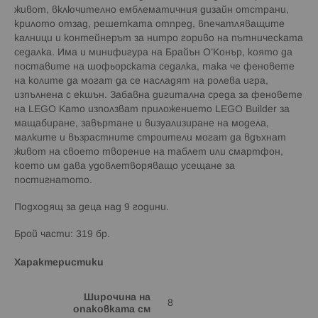
живот, включително емблематичния дизайн отстрани,
крилото отзад, решетката отпред, впечатляващите
калници и контейнерът за нитро гориво на пътническата
седалка. Има и минифигура на Брайън О’Конър, която да
поставите на шофьорската седалка, така че феновете
на колите да могат да се насладят на ролева игра,
изпълнена с екшън. Забавна дигитална среда за феновете
на LEGO Като използват приложението LEGO Builder за
мащабиране, завъртане и визуализиране на модела,
малките и възрастните строители могат да вдъхнат
живот на своето творение на таблет или смартфон,
което им дава удовлетворяващо усещане за
постигнатото.
Подходящ за деца над 9 години.
Брой части: 319 бр.
Характеристики
Широчина на
8
опаковката см