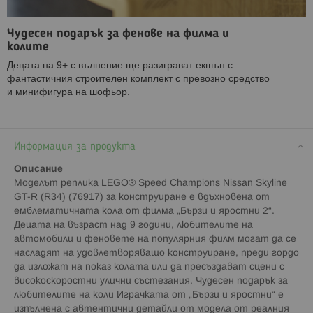
Чудесен подарък за фенове на филма и
колите
Децата на 9+ с вълнение ще разиграват екшън с
фантастичния строителен комплект с превозно средство
и минифигура на шофьор.
Информация за продукта
Описание
Моделът реплика LEGO® Speed Champions Nissan Skyline
GT-R (R34) (76917) за конструиране е вдъхновена от
емблематичната кола от филма „Бързи и яростни 2“.
Децата на възраст над 9 години, любителите на
автомобили и феновете на популярния филм могат да се
насладят на удовлетворяващо конструиране, преди гордо
да изложат на показ колата или да пресъздават сцени с
високоскоростни улични състезания. Чудесен подарък за
любителите на коли Играчката от „Бързи и яростни“ е
изпълнена с автентични детайли от модела от реалния