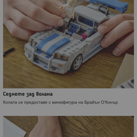
Седнете зад волана
Колата се предоставя с минифигура на Брайън О'Конър.