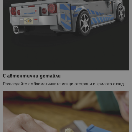
С автентични детайли
Разгледайте емблематичните ивици отстрани и крилото отзад.