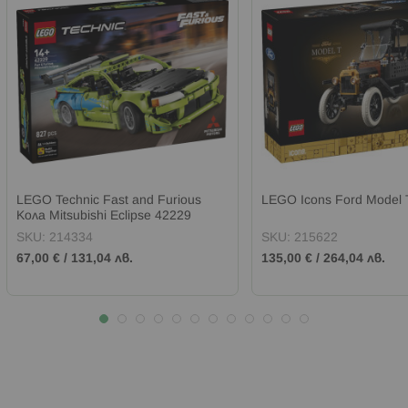
LEGO Technic Fast and Furious
LEGO Icons Ford Model 
Кола Mitsubishi Eclipse 42229
SKU:
214334
SKU:
215622
67,00 €
/
131,04 лв.
135,00 €
/
264,04 лв.