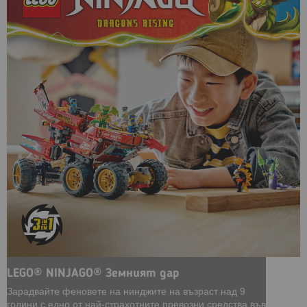
LEGO® NINJAGO® Земният дар
Зарадвайте феновете на нинджите на възраст над 9
години с едно от най-страхотните превозни средства във