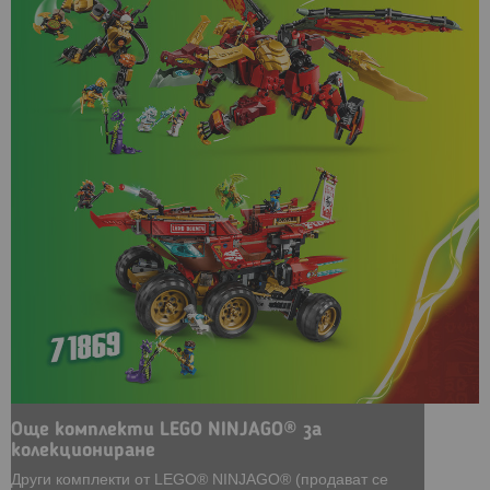
Още комплекти LEGO NINJAGO® за
колекциониране
Други комплекти от LEGO® NINJAGO® (продават се