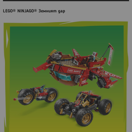
LEGO® NINJAGO® Земният дар