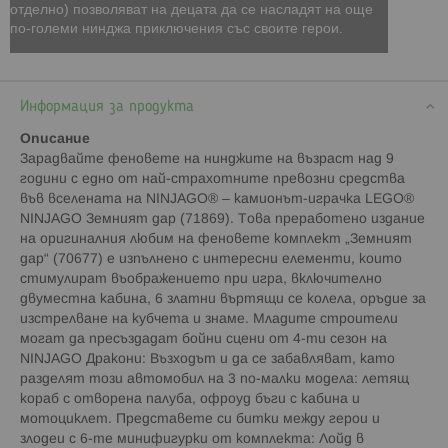
отделно) позволяват на децата да се насладят на още
по-големи нинджа приключения със своите герои.
Информация за продукта
Описание
Зарадвайте феновете на нинджите на възраст над 9
години с едно от най-страхотните превозни средства
във вселената на NINJAGO® – камионът-играчка LEGO®
NINJAGO Земният дар (71869). Това преработено издание
на оригиналния любим на феновете комплект „Земният
дар“ (70677) е изпълнено с интересни елементи, които
стимулират въображението при игра, включително
двуместна кабина, 6 златни въртящи се колела, оръдие за
изстрелване на кубчета и знаме. Младите строители
могат да пресъздадат бойни сцени от 4-ти сезон на
NINJAGO Дракони: Възходът и да се забавляват, като
разделят този автомобил на 3 по-малки модела: летящ
кораб с отворена палуба, офроуд бъги с кабина и
мотоциклет. Представете си битки между герои и
злодеи с 6-те минифигурки от комплекта: Лойд в