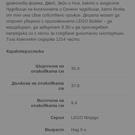
драконова форма, Джей, Зейн и Ния, както и злодеите
Чудовище на киселината и Огнено чудовище, като всяка
от тях има свое собствено оръжие. Децата могат да
строят уверено с приложението LEGO Builder – да
мащабират, да завъртат в 3D и да проследяват
напредъка си с лесни за следване дигитални инструкции.
Този комплект съдържа 1214 части.
Характеристики
Широчина на
35.4
опаковката см
Дължина на опаковката
37.8
см
Височина на
9.4
опаковката см
Серия
LEGO Ninjago
Възраст
Над 9 г.