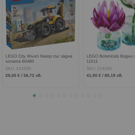
LEGO City Жълт багер със задна
LEGO Botanicals Водни 
лопата 60480
11511
SKU:
214258
SKU:
214256
29,00 €
/
56,72 лв.
41,00 €
/
80,19 лв.