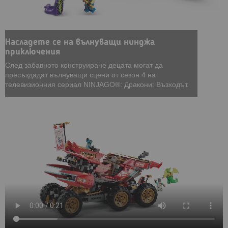
Насладете се на вълнуващи нинджа
приключения
След забавното конструиране децата могат да
пресъздадат вълнуващи сцени от сезон 4 на
телевизионния сериал NINJAGO®: Дракони: Възходът.