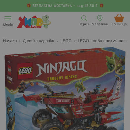
БЕЗПЛАТНА ДОСТАВКА * над 45.50 €
Прескачане
към
Търси
Магазини
Кошница (
Меню
съдържанието
Начало
Детски играчки
LEGO
LEGO - ново през лятот
Преминете
П
към
к
края
н
на
н
галерията
г
на
с
изображенията
с