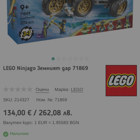
LEGO Ninjago Земният дар 71869
Оцени
Марка
LEGO
SKU
214327
Ном. №
71869
134,00 €
/
262,08 лв.
Валутен курс: 1 EUR = 1.95583 BGN
Налично