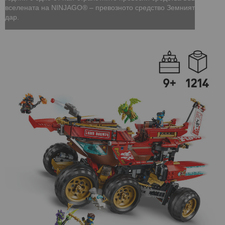
вселената на NINJAGO® – превозното средство Земният
дар.