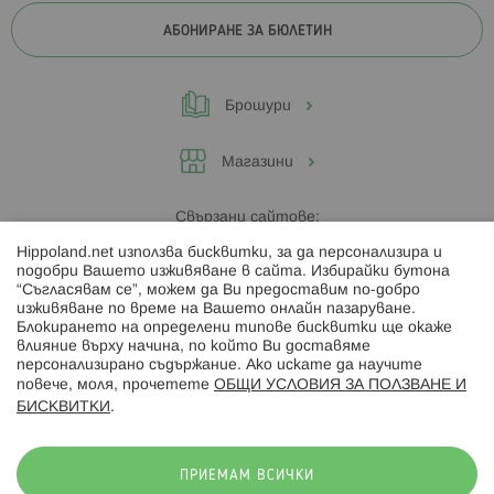
АБОНИРАНЕ ЗА БЮЛЕТИН
Брошури
Магазини
Свързани сайтове:
Hippoland.net използва бисквитки, за да персонализира и
Hippoland.ro
подобри Вашето изживяване в сайта. Избирайки бутона
“Съгласявам се”, можем да Ви предоставим по-добро
изживяване по време на Вашето онлайн пазаруване.
Последвайте ни:
Блокирането на определени типове бисквитки ще окаже
влияние върху начина, по който Ви доставяме
персонализирано съдържание. Ако искате да научите
повече, моля, прочетете
ОБЩИ УСЛОВИЯ ЗА ПОЛЗВАНЕ И
БИСКВИТКИ
.
Начини на плащане:
ПРИЕМАМ ВСИЧКИ