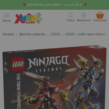
БЕЗПЛАТНА ДОСТАВКА * над 45.50 €
Прескачане
към
Търси
Магазини
Кошница (
Меню
съдържанието
Начало
Детски играчки
LEGO
LEGO - ново през лятот
Преминете
П
към
к
края
н
на
н
галерията
г
на
с
изображенията
с