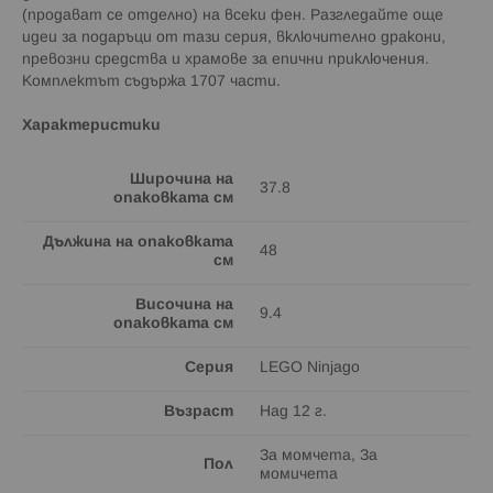
(продават се отделно) на всеки фен. Разгледайте още
идеи за подаръци от тази серия, включително дракони,
превозни средства и храмове за епични приключения.
Комплектът съдържа 1707 части.
Характеристики
Широчина на
37.8
опаковката см
Дължина на опаковката
48
см
Височина на
9.4
опаковката см
Серия
LEGO Ninjago
Възраст
Над 12 г.
За момчета, За
Пол
момичета