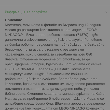
Информация за продукта
Описание
Момчета, момичета и фенове на възраст над 12 години
могат да разширят колекцията си от модели LEGO®
NINJAGO® с Близнаците роботи-титани (71870) – две
динамични и изключително подвижни фигурки. Готовите
за битка роботи предлагат на тийнейджърите безкрайни
възможности за игра и излагане с регулируеми
характеристики и стойка за създаване на пози във
въздуха. Отделете моделите от стойката, за да
пресъздадете истории, вдъхновени от новата сюжетна
линия на NINJAGO Legends – „Duskfall“. Поставете
минифигурките-нинджи в пилотските кабини на
роботите и движете главите, вратовете, раменете,
коленете, краката и глезените им, след което разменете
оръжията и ръцете им, за да създадете нови, уникални
бойни сцени. Сменете лицата на минифигурките на Кай и
Ния, за да ги превърнете в нови герои – Джин и Мира, и се
изправете срещу воина Они. Двамата герои са идеалното
допълнение към колекцията от LEGO NINJAGO комплекти