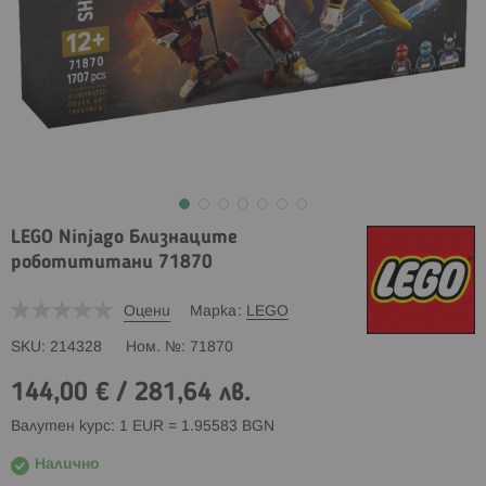
LEGO Ninjago Близнаците
роботититани 71870
Оцени
Марка
LEGO
SKU
214328
Ном. №
71870
144,00 €
/
281,64 лв.
Валутен курс: 1 EUR = 1.95583 BGN
Налично