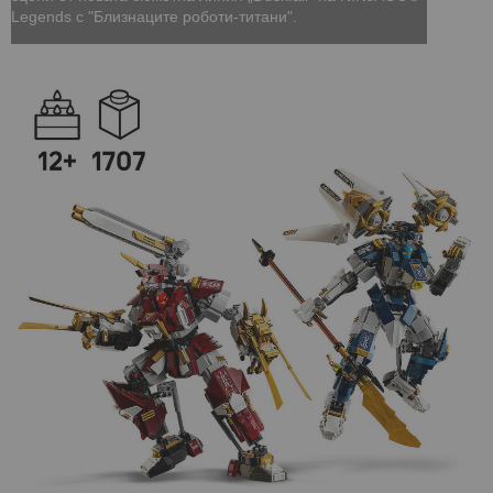
Legends с "Близнаците роботи-титани".