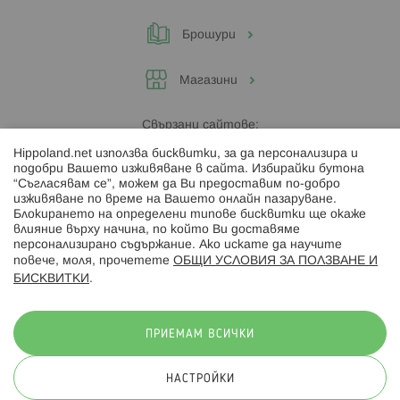
Брошури
Магазини
Свързани сайтове:
Hippoland.net използва бисквитки, за да персонализира и
Hippoland.ro
подобри Вашето изживяване в сайта. Избирайки бутона
“Съгласявам се”, можем да Ви предоставим по-добро
изживяване по време на Вашето онлайн пазаруване.
Последвайте ни:
Блокирането на определени типове бисквитки ще окаже
влияние върху начина, по който Ви доставяме
персонализирано съдържание. Ако искате да научите
повече, моля, прочетете
ОБЩИ УСЛОВИЯ ЗА ПОЛЗВАНЕ И
БИСКВИТКИ
.
Начини на плащане:
ПРИЕМАМ ВСИЧКИ
НАСТРОЙКИ
© 2026 Hippoland.net. Всички права запазени