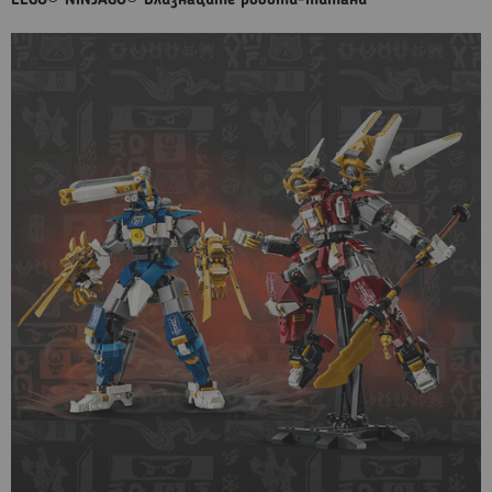
LEGO® NINJAGO® Близнаците роботи-титани