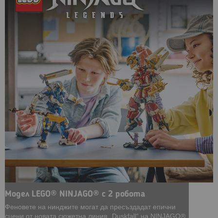
Модел LEGO® NINJAGO® с 2 робота
Феновете на нинджите могат да пресъздадат епични
сцени от новата сюжетна линия „Duskfall“ на NINJAGO®