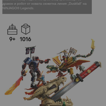
дракон и робот от новата сюжетна линия „Duskfall“ на
NINJAGO® Legends.