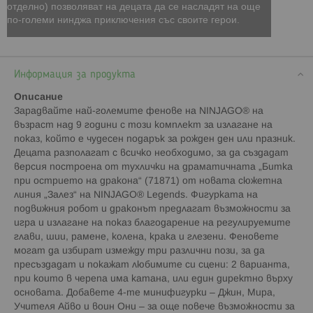
отделно) позволяват на децата да се насладят на още
по-големи нинджа приключения със своите герои.
Информация за продукта
Описание
Зарадвайте най-големите фенове на NINJAGO® на
възраст над 9 години с този комплект за излагане на
показ, който е чудесен подарък за рожден ден или празник.
Децата разполагат с всичко необходимо, за да създадат
версия построена от тухлички на драматичната „Битка
при острието на дракона“ (71871) от новата сюжетна
линия „Залез“ на NINJAGO® Legends. Фигурката на
подвижния робот и драконът предлагат възможности за
игра и излагане на показ благодарение на регулируемите
глави, шии, рамене, колена, крака и глезени. Феновете
могат да избират измежду три различни пози, за да
пресъздадат и покажат любимите си сцени: 2 варианта,
при които в черепа има катана, или един директно върху
основата. Добавете 4-те минифигурки – Джин, Мира,
Учителя Айво и воин Они – за още повече възможности за