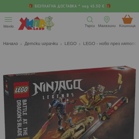
БЕЗПЛАТНА ДОСТАВКА * над 45.50 €
Прескачане
към
Търси
Магазини
Кошница (
Меню
съдържанието
Начало
Детски играчки
LEGO
LEGO - ново през лятот
Преминете
П
към
к
края
н
на
н
галерията
г
на
с
изображенията
с