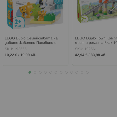
LEGO Duplo Семействата на
LEGO Duplo Town Комп
дивите животни Пингвини и
мост и релси за влак 1
лъвове 10442
SKU:
192565
SKU:
192561
10,22 €
/
19,99 лв.
42,94 €
/
83,98 лв.