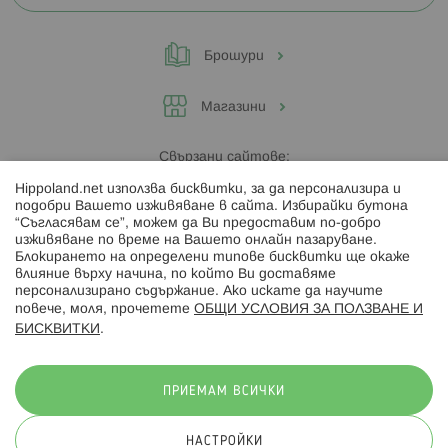
Брошури
Магазини
Свързани сайтове:
Hippoland.net използва бисквитки, за да персонализира и
Hippoland.ro
подобри Вашето изживяване в сайта. Избирайки бутона
“Съгласявам се”, можем да Ви предоставим по-добро
изживяване по време на Вашето онлайн пазаруване.
Последвайте ни:
Блокирането на определени типове бисквитки ще окаже
влияние върху начина, по който Ви доставяме
персонализирано съдържание. Ако искате да научите
повече, моля, прочетете
ОБЩИ УСЛОВИЯ ЗА ПОЛЗВАНЕ И
БИСКВИТКИ
.
Начини на плащане:
ПРИЕМАМ ВСИЧКИ
НАСТРОЙКИ
© 2026 Hippoland.net. Всички права запазени