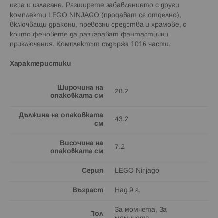
игра и излагане. Разширете забавлението с други
комплекти LEGO NINJAGO (продават се отделно),
включващи дракони, превозни средства и храмове, с
които феновете да разиграват фантастични
приключения. Комплектът съдържа 1016 части.
Характеристики
Широчина на
28.2
опаковката см
Дължина на опаковката
43.2
см
Височина на
7.2
опаковката см
Серия
LEGO Ninjago
Възраст
Над 9 г.
За момчета, За
Пол