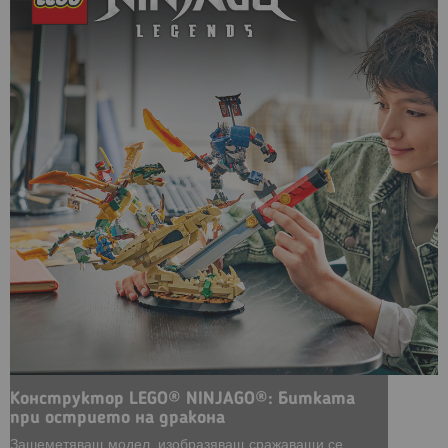
Конструктор LEGO® NINJAGO®: Битката
при острието на дракона
Зашеметяващ модел, изобразяващ сражаващи се