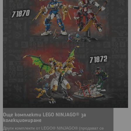
Още комплекти LEGO NINJAGO® за
колекциониране
Други комплекти от LEGO® NINJAGO® (продават се