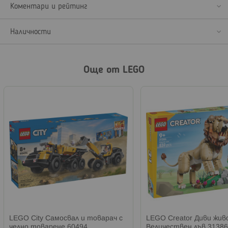
Коментари и рейтинг
Наличности
Още от LEGO
LEGO City Самосвал и товарач с
LEGO Creator Диви жи
челно товарене 60494
Величествен лъв 31386