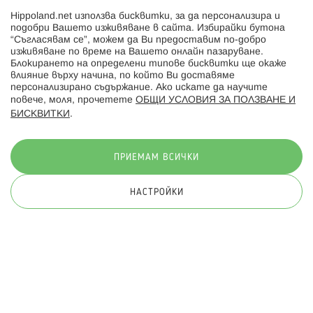
Hippoland.net използва бисквитки, за да персонализира и
Hippoland.ro
подобри Вашето изживяване в сайта. Избирайки бутона
“Съгласявам се”, можем да Ви предоставим по-добро
изживяване по време на Вашето онлайн пазаруване.
Последвайте ни:
Блокирането на определени типове бисквитки ще окаже
влияние върху начина, по който Ви доставяме
персонализирано съдържание. Ако искате да научите
повече, моля, прочетете
ОБЩИ УСЛОВИЯ ЗА ПОЛЗВАНЕ И
БИСКВИТКИ
.
Начини на плащане:
ПРИЕМАМ ВСИЧКИ
НАСТРОЙКИ
© 2026 Hippoland.net. Всички права запазени
Общи условия
Πолитика за поверителност
Карта на сайта
Онлайн магазин от