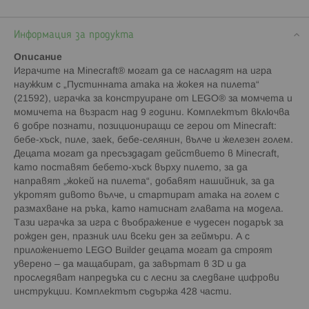
Информация за продукта
Описание
Играчите на Minecraft® могат да се насладят на игра
наужким с „Пустинната атака на жокея на пилета“
(21592), играчка за конструиране от LEGO® за момчета и
момичета на възраст над 9 години. Комплектът включва
6 добре познати, позициониращи се герои от Minecraft:
бебе-хъск, пиле, заек, бебе-селянин, вълче и железен голем.
Децата могат да пресъздадат действието в Minecraft,
като поставят бебето-хъск върху пилето, за да
направят „жокей на пилета“, добавят нашийник, за да
укротят дивото вълче, и стартират атака на голем с
размахване на ръка, като натиснат главата на модела.
Тази играчка за игра с въображение е чудесен подарък за
рожден ден, празник или всеки ден за геймъри. А с
приложението LEGO Builder децата могат да строят
уверено – да мащабират, да завъртат в 3D и да
проследяват напредъка си с лесни за следване цифрови
инструкции. Комплектът съдържа 428 части.