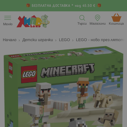
БЕЗПЛАТНА ДОСТАВКА * над 45.50 €
Прескачане
към
Търси
Магазини
Кошница (
Меню
съдържанието
Начало
Детски играчки
LEGO
LEGO - ново през лятот
Преминете
П
към
к
края
н
на
н
галерията
г
на
с
изображенията
с