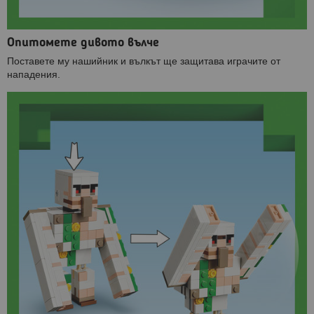
Опитомете дивото вълче
Поставете му нашийник и вълкът ще защитава играчите от
нападения.