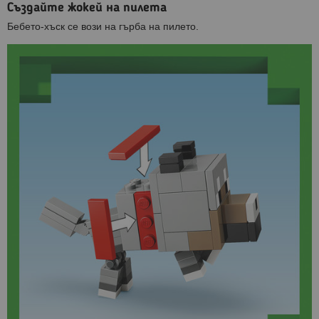
Създайте жокей на пилета
Бебето-хъск се вози на гърба на пилето.