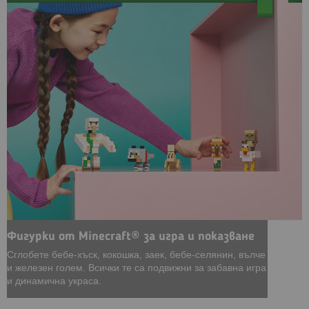
Фигурки от Minecraft® за игра и показване
Сглобете бебе-хъск, кокошка, заек, бебе-селянин, вълче
и железен голем. Всички те са подвижни за забавна игра
и динамична украса.