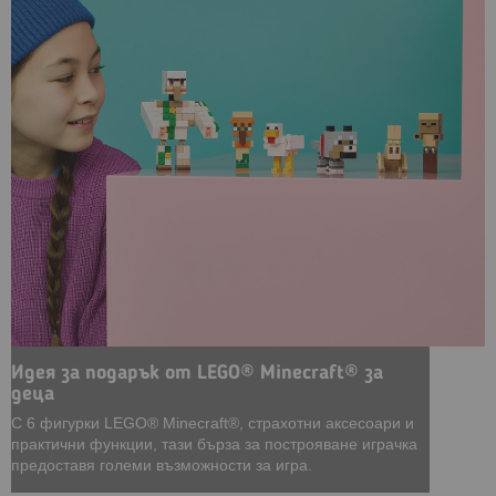
Идея за подарък от LEGO® Minecraft® за
деца
С 6 фигурки LEGO® Minecraft®, страхотни аксесоари и
практични функции, тази бърза за построяване играчка
предоставя големи възможности за игра.