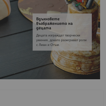
Вдъхновете
въображението на
децата
Децата изграждат творчески
умения, докато разиграват роли
с Лиан и Отъм.