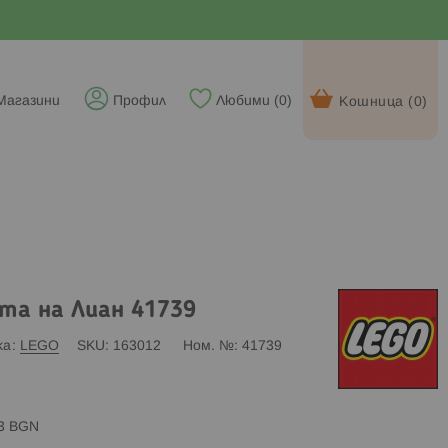
Магазини
Профил
Любими (
0
)
Кошница (
0
)
ята на Лиан 41739
ка
LEGO
SKU
163012
Ном. №
41739
83 BGN