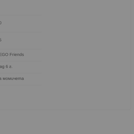
0
5
EGO Friends
ад 6 г.
а момичета