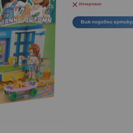
Изчерпано
Виж подобни артику