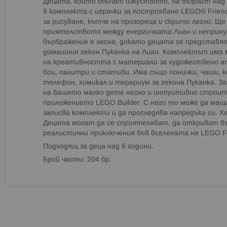
Децата, които обичат изкуството, на възраст над
в комплекта с играчки за построяване LEGO® Frien
за рисуване, кътче на прозореца и скрито легло. Ще
приятелството между енергичната Лиан и неприн
въображение е лесна, докато децата се представят
домашния гекон Пуканка на Лиан. Комплектът има 
на креативността с материали за художествено а
бои, палитри и стативи. Има също понички, чаши, 
телефон, химикал и терариум за гекона Пуканка. 
на вашето малко дете лесно и интуитивно строит
приложението LEGO Builder. С него то може да мащ
записва комплекти и да проследява напредъка си. 
Децата могат да се сприятеляват, да откриват в
реалистични приключения във вселената на LEGO Fr
Подходящ за деца над 6 години.
Брой части: 204 бр.