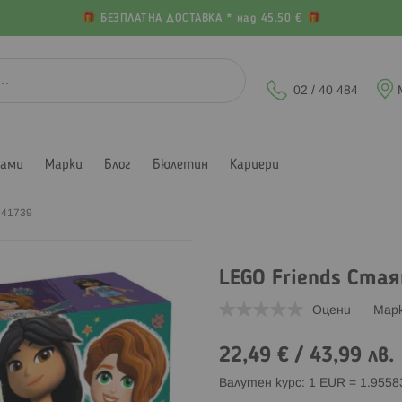
БЕЗПЛАТНА ДОСТАВКА * над 45.50 €
02 / 40 484
лами
Марки
Блог
Бюлетин
Кариери
 41739
LEGO Friends Ста
Оцени
Мар
22,49 €
/
43,99 лв.
Валутен курс: 1 EUR = 1.955