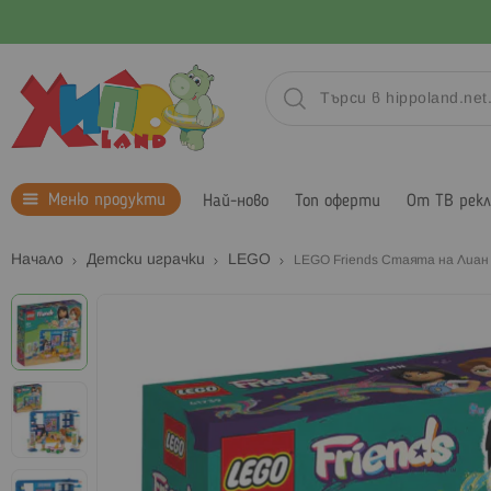
Меню продукти
Най-ново
Топ оферти
От ТВ рек
Начало
Детски играчки
LEGO
LEGO Friends Стаята на Лиан
Преминете
към
края
на
галерията
на
изображенията