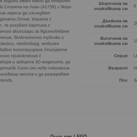
 6 години имат какво да открият
Широчина на
5
ds Стаята на Лиан (41739) с бюро
опаковката см
 им хареса да изследват
удената Отъм. Играта с
Дължина на
2
, че рисуват картина с
опаковката см
много аксесоари за вдъхновяване
телие, включително тубички с
Височина на
1
комикси, скейтборд, мобилен
опаковката см
Забавно конструиране Осигурете
елно приключение с
Серия
L
абира и завърта 3D моделите, да
Хартлейк Сити от ново поколение
Възраст
Н
ълнуващи места и да разиграват
iends.
Пол
З