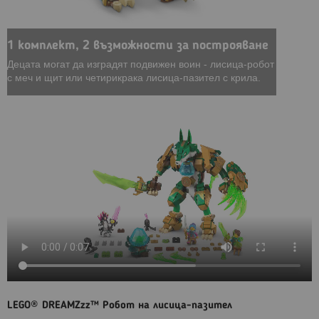
1 комплект, 2 възможности за построяване
Децата могат да изградят подвижен воин - лисица-робот
с меч и щит или четирикрака лисица-пазител с крила.
LEGO® DREAMZzz™ Робот на лисица-пазител