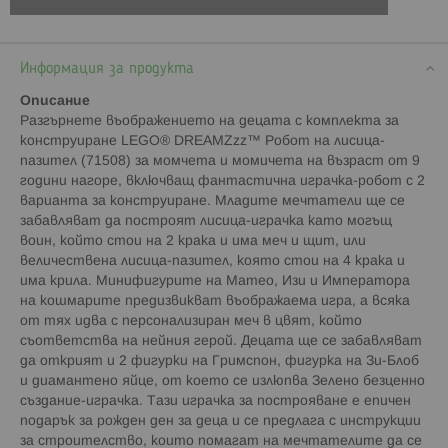
Информация за продукта
Описание
Разгърнете въображението на децата с комплекта за
конструиране LEGO® DREAMZzz™ Робот на лисица-
пазител (71508) за момчета и момичета на възраст от 9
години нагоре, включващ фантастична играчка-робот с 2
варианта за конструиране. Младите мечтатели ще се
забавляват да построят лисица-играчка като могъщ
воин, който стои на 2 крака и има меч и щит, или
величествена лисица-пазител, която стои на 4 крака и
има крила. Минифигурите на Матео, Изи и Императора
на кошмарите предизвикват въображаема игра, а всяка
от тях идва с персонализиран меч в цвят, който
съответства на нейния герой. Децата ще се забавляват
да открият и 2 фигурки на Гримспон, фигурка на Зи-Блоб
и диамантено яйце, от което се излюпва Зелено безценно
създание-играчка. Тази играчка за построяване е епичен
подарък за рожден ден за деца и се предлага с инструкции
за строителство, които помагат на мечтателите да се