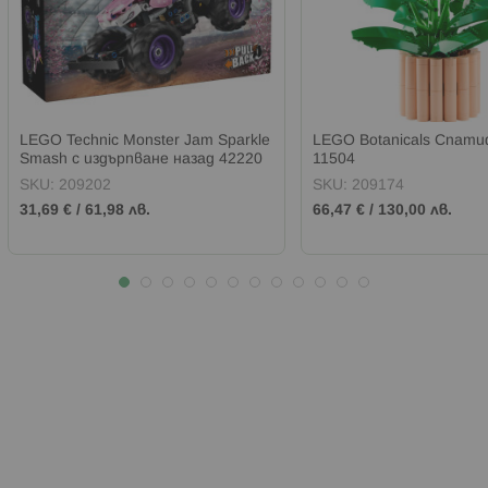
LEGO Technic Monster Jam Sparkle
LEGO Botanicals Спат
Smash с издърпване назад 42220
11504
SKU:
209202
SKU:
209174
31,69 €
/
61,98 лв.
66,47 €
/
130,00 лв.