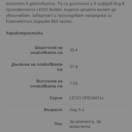
потопят в действието. Те са достъпни и в цифров вид в
приложението LEGO Builder, където децата могат да
увеличават, завъртат и проследяват напредъка си.
Комплектът съдържа 883 части.
Характеристики
Широчина на
35.4
опаковката см
Дължина на опаковката
37.8
см
Височина на
7.05
опаковката см
Серия
LEGO DREAMZzz
Възраст
Над 9 г.
За момчета, За
Пол
момичета