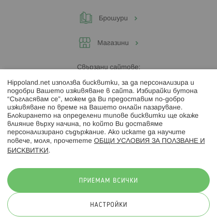
Брошури
Магазини
Свързани сайтове:
Hippoland.net използва бисквитки, за да персонализира и
Hippoland.ro
подобри Вашето изживяване в сайта. Избирайки бутона
“Съгласявам се”, можем да Ви предоставим по-добро
изживяване по време на Вашето онлайн пазаруване.
Последвайте ни:
Блокирането на определени типове бисквитки ще окаже
влияние върху начина, по който Ви доставяме
персонализирано съдържание. Ако искате да научите
повече, моля, прочетете
ОБЩИ УСЛОВИЯ ЗА ПОЛЗВАНЕ И
БИСКВИТКИ
.
Начини на плащане:
ПРИЕМАМ ВСИЧКИ
НАСТРОЙКИ
© 2026 Hippoland.net. Всички права запазени