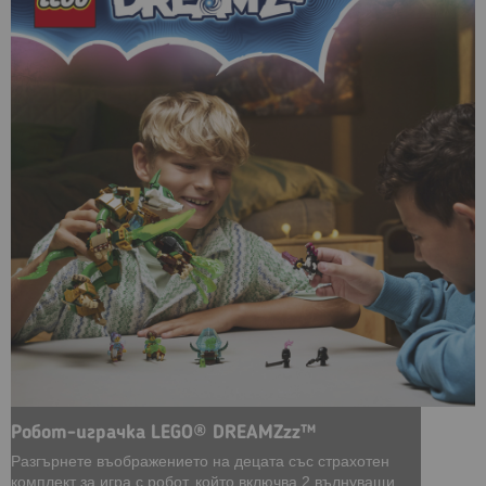
Робот-играчка LEGO® DREAMZzz™
Разгърнете въображението на децата със страхотен
комплект за игра с робот, който включва 2 вълнуващи