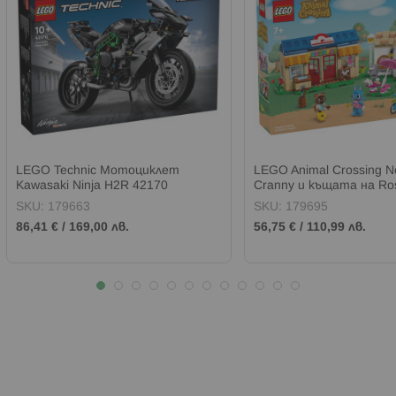
LEGO Technic Мотоциклет
LEGO Animal Crossing N
Kawasaki Ninja H2R 42170
Cranny и къщата на Ro
SKU:
179663
SKU:
179695
86,41 €
/
169,00 лв.
56,75 €
/
110,99 лв.