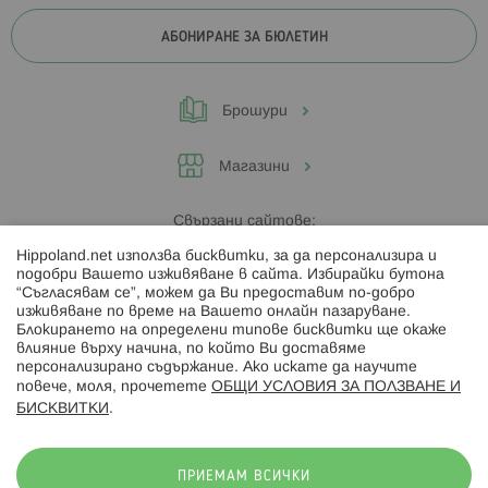
АБОНИРАНЕ ЗА БЮЛЕТИН
Брошури
Магазини
Свързани сайтове:
Hippoland.net използва бисквитки, за да персонализира и
Hippoland.ro
подобри Вашето изживяване в сайта. Избирайки бутона
“Съгласявам се”, можем да Ви предоставим по-добро
изживяване по време на Вашето онлайн пазаруване.
Последвайте ни:
Блокирането на определени типове бисквитки ще окаже
влияние върху начина, по който Ви доставяме
персонализирано съдържание. Ако искате да научите
повече, моля, прочетете
ОБЩИ УСЛОВИЯ ЗА ПОЛЗВАНЕ И
БИСКВИТКИ
.
Начини на плащане:
ПРИЕМАМ ВСИЧКИ