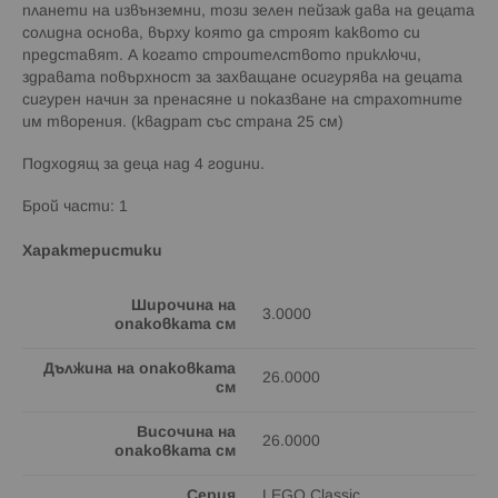
планети на извънземни, този зелен пейзаж дава на децата
солидна основа, върху която да строят каквото си
представят. А когато строителството приключи,
здравата повърхност за захващане осигурява на децата
сигурен начин за пренасяне и показване на страхотните
им творения. (квадрат със страна 25 см)
Подходящ за деца над 4 години.
Брой части: 1
Характеристики
Широчина на
3.0000
опаковката см
Дължина на опаковката
26.0000
см
Височина на
26.0000
опаковката см
Серия
LEGO Classic