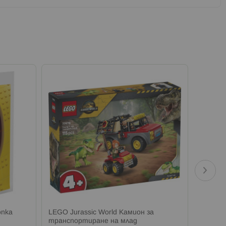
опка
LEGO Jurassic World Камион за
LEGO P
транспортиране на млад