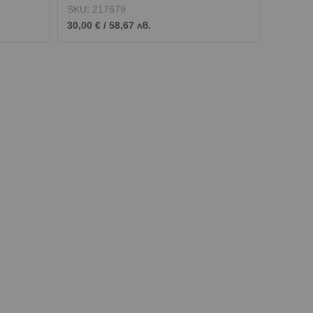
тиранозавър рекс 77978
SKU:
217679
SKU:
2
30,00 €
/
58,67 лв.
72,00 €