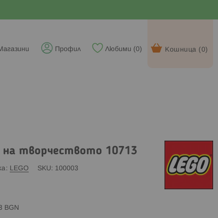
Магазини
Профил
Любими (
0
)
Кошница (
0
)
ар на творчеството 10713
ка
LEGO
SKU
100003
83 BGN