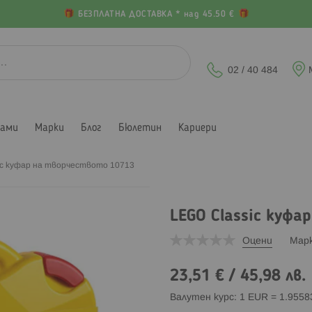
БЕЗПЛАТНА ДОСТАВКА * над 45.50 €
02 / 40 484
лами
Марки
Блог
Бюлетин
Кариери
ic куфар на творчеството 10713
LEGO Classic куф
Оцени
Мар
23,51 €
/
45,98 лв.
Валутен курс: 1 EUR = 1.955