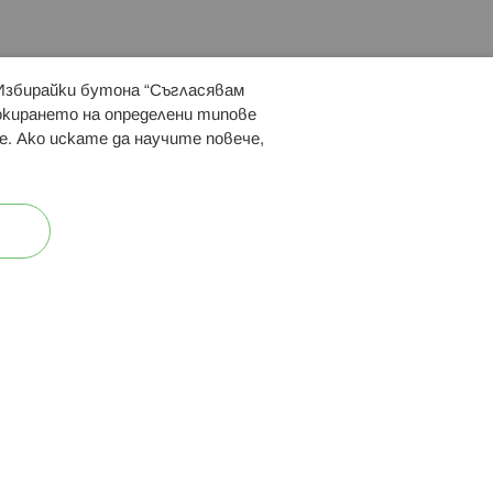
 Избирайки бутона “Съгласявам
 ни:
локирането на определени типове
е. Ако искате да научите повече,
ост
Карта на сайта