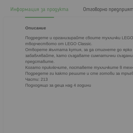
началото
на
Информация за продукта
Отговорно предприя
галерия
със
снимки
Описание
Подредете и организирайте своите тухлички LEGO®
творчеството от LEGO Classic.
Отворете жълтата кутия, за да стигнете до ярко 
забавлявайте, като създавате симпатични създания
представите.
Когато приключите, поставете тухличките в тех
Подредете ги както решите и сте готови за тръг
Части: 213
Подходящо за деца над 4 години