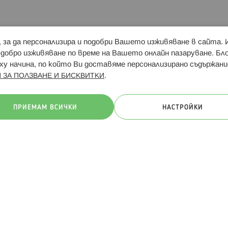
и, за да персонализира и подобри Вашето изживяване в сайта.
Свързани сайтове:
Hippoland.ro
Последвайте
-добро изживяване по време на Вашето онлайн пазаруване. Б
у начина, по който Ви доставяме персонализирано съдържани
.
 ЗА ПОЛЗВАНЕ И БИСКВИТКИ
ачини на плащане:
ПРИЕМАМ ВСИЧКИ
НАСТРОЙКИ
. Всички права запазени
Общи условия
Πолитика за поверителн
Онлайн магазин от