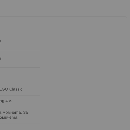
6
8
EGO Classic
ад 4 г.
а момчета, За
омичета