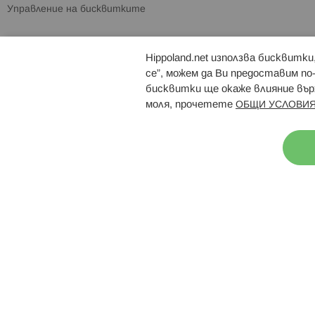
Управление на бисквитките
Hippoland.net използва бисквитк
Брошури
Магазини
се”, можем да Ви предоставим по
бисквитки ще окаже влияние върх
моля, прочетете
ОБЩИ УСЛОВИЯ
Н
© 2026 Hippoland.net