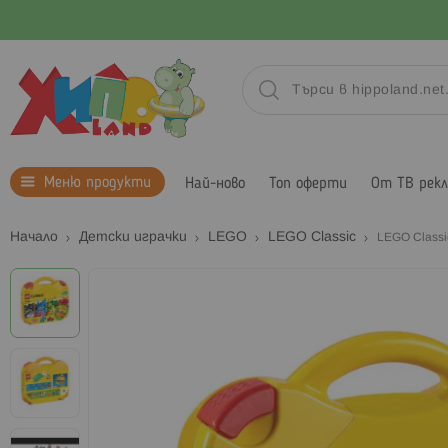
Меню продукти
Най-ново
Топ оферти
От ТВ рек
Начало
Детски играчки
LEGO
LEGO Classic
LEGO Class
Преминете
към
края
на
галерията
на
изображенията