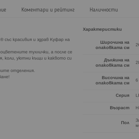
тие
Коментари и рейтинг
Наличности
Характеристики
 със красивия и здрав Куфар на
Широчина на
2
опаковката см
оцветените тухлички, а после се
, коли, уютни къщи и каквото си
Дължина на
2
опаковката см
ните отделения.
ване!
Височина на
6
опаковката см
Серия
L
Възраст
Н
З
Пол
м