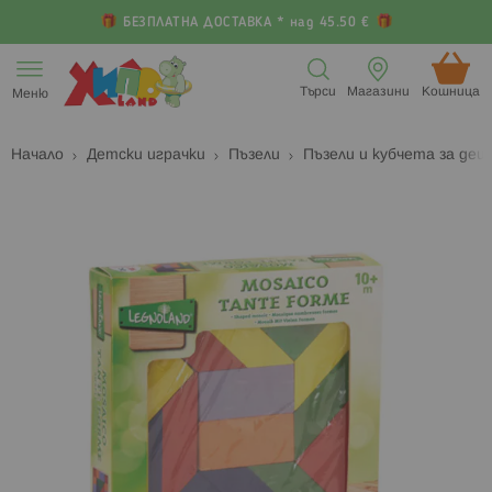
БЕЗПЛАТНА ДОСТАВКА * над 45.50 €
Прескачане
към
Търси
Магазини
Кошница (
Меню
съдържанието
Начало
Детски играчки
Пъзели
Пъзели и кубчета за деца
Преминете
П
към
к
края
н
на
н
галерията
г
на
с
изображенията
с