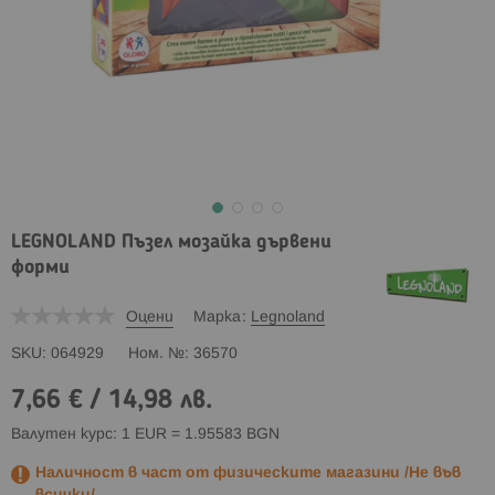
LEGNOLAND Пъзел мозайка дървени
форми
Оцени
Марка
Legnoland
SKU
064929
Ном. №
36570
7,66 €
/
14,98 лв.
Валутен курс: 1 EUR = 1.95583 BGN
Наличност в част от физическите магазини /Не във