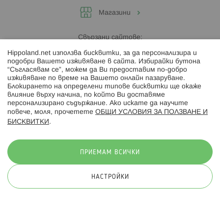
Магазини
Свързани сайтове:
Hippoland.net използва бисквитки, за да персонализира и
Hippoland.ro
подобри Вашето изживяване в сайта. Избирайки бутона
“Съгласявам се”, можем да Ви предоставим по-добро
изживяване по време на Вашето онлайн пазаруване.
Последвайте ни:
Блокирането на определени типове бисквитки ще окаже
влияние върху начина, по който Ви доставяме
персонализирано съдържание. Ако искате да научите
повече, моля, прочетете
ОБЩИ УСЛОВИЯ ЗА ПОЛЗВАНЕ И
БИСКВИТКИ
.
Начини на плащане:
ПРИЕМАМ ВСИЧКИ
НАСТРОЙКИ
© 2026 Hippoland.net. Всички права запазени
Общи условия
Πолитика за поверителност
Карта на сайта
Онлайн магазин от