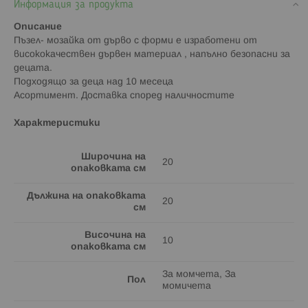
Информация за продукта
Описание
Пъзел- мозайка от дърво с форми e изработени от
висококачествен дървен материал , напълно безопасни за
децата.
Подходящо за деца над 10 месеца
Асортимент. Доставка според наличностите
Характеристики
Широчина на
20
опаковката см
Дължина на опаковката
20
см
Височина на
10
опаковката см
За момчета, За
Пол
момичета