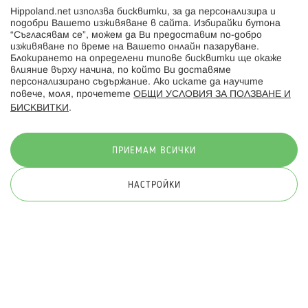
Hippoland.net използва бисквитки, за да персонализира и
Hippoland.ro
подобри Вашето изживяване в сайта. Избирайки бутона
“Съгласявам се”, можем да Ви предоставим по-добро
изживяване по време на Вашето онлайн пазаруване.
Последвайте ни:
Блокирането на определени типове бисквитки ще окаже
влияние върху начина, по който Ви доставяме
персонализирано съдържание. Ако искате да научите
повече, моля, прочетете
ОБЩИ УСЛОВИЯ ЗА ПОЛЗВАНЕ И
БИСКВИТКИ
.
Начини на плащане:
ПРИЕМАМ ВСИЧКИ
НАСТРОЙКИ
© 2026 Hippoland.net. Всички права запазени
Общи условия
Πолитика за поверителност
Карта на сайта
Онлайн магазин от