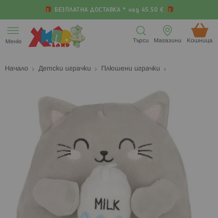
БЕЗПЛАТНА ДОСТАВКА * над 45.50 €
Прескачане
към
Търси
Магазини
Кошница (
Меню
съдържанието
Начало
Детски играчки
Плюшени играчки
Преминете
П
към
к
края
н
на
н
галерията
г
на
с
изображенията
с