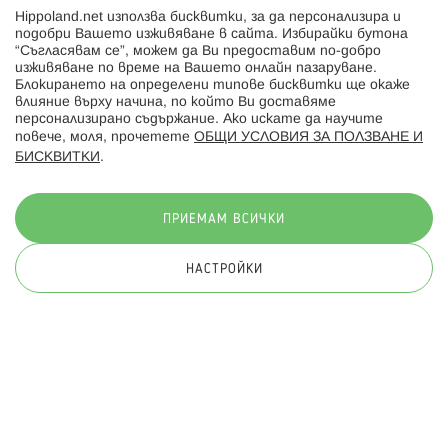
Hippoland.net използва бисквитки, за да персонализира и
Hippoland.ro
подобри Вашето изживяване в сайта. Избирайки бутона
“Съгласявам се”, можем да Ви предоставим по-добро
изживяване по време на Вашето онлайн пазаруване.
Последвайте ни:
Блокирането на определени типове бисквитки ще окаже
влияние върху начина, по който Ви доставяме
персонализирано съдържание. Ако искате да научите
повече, моля, прочетете
ОБЩИ УСЛОВИЯ ЗА ПОЛЗВАНЕ И
БИСКВИТКИ
.
Начини на плащане:
ПРИЕМАМ ВСИЧКИ
НАСТРОЙКИ
© 2026 Hippoland.net. Всички права запазени
Общи условия
Πолитика за поверителност
Карта на сайта
Онлайн магазин от