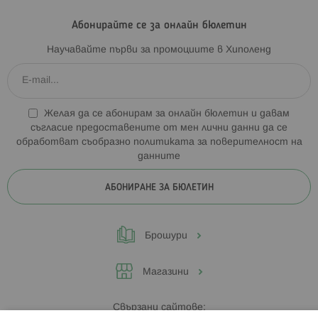
Абонирайте се за онлайн бюлетин
Научавайте първи за промоциите в Хиполенд
Желая да се абонирам за онлайн бюлетин и давам
съгласие предоставените от мен лични данни да се
обработват съобразно
политиката за поверителност на
данните
АБОНИРАНЕ ЗА БЮЛЕТИН
Брошури
Магазини
Свързани сайтове: