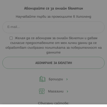
Абонирайте се за онлайн бюлетин
Научавайте първи за промоциите в Хиполенд
Желая да се абонирам за онлайн бюлетин и давам
съгласие предоставените от мен лични данни да се
обработват съобразно
политиката за поверителност на
данните
АБОНИРАНЕ ЗА БЮЛЕТИН
Брошури
Магазини
Свързани сайтове: