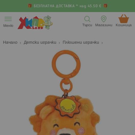
БЕЗПЛАТНА ДОСТАВКА * над 45.50 €
Прескачане
към
Търси
Магазини
Кошница (
Меню
съдържанието
Начало
Детски играчки
Плюшени играчки
Преминете
П
към
к
края
н
на
н
галерията
г
на
с
изображенията
с