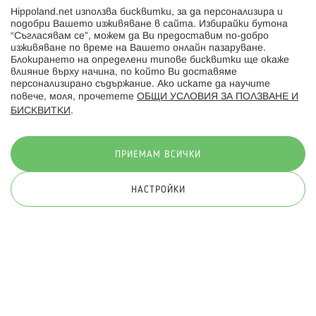
Hippoland.net използва бисквитки, за да персонализира и
Hippoland.ro
подобри Вашето изживяване в сайта. Избирайки бутона
“Съгласявам се”, можем да Ви предоставим по-добро
изживяване по време на Вашето онлайн пазаруване.
Последвайте ни:
Блокирането на определени типове бисквитки ще окаже
влияние върху начина, по който Ви доставяме
персонализирано съдържание. Ако искате да научите
повече, моля, прочетете
ОБЩИ УСЛОВИЯ ЗА ПОЛЗВАНЕ И
БИСКВИТКИ
.
Начини на плащане:
ПРИЕМАМ ВСИЧКИ
НАСТРОЙКИ
© 2026 Hippoland.net. Всички права запазени
Общи условия
Πолитика за поверителност
Карта на сайта
Онлайн магазин от