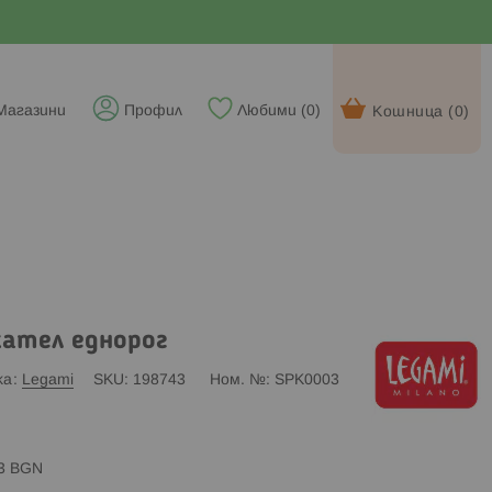
Магазини
Профил
Любими (
0
)
Кошница (
0
)
ател еднорог
ка
Legami
SKU
198743
Ном. №
SPK0003
83 BGN