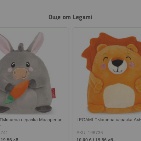
Още от Legami
Плюшена играчка Магаренце
LEGAMI Плюшена играчка Лъ
в
8741
SKU:
198736
/
19,56 лв.
10,00 €
/
19,56 лв.