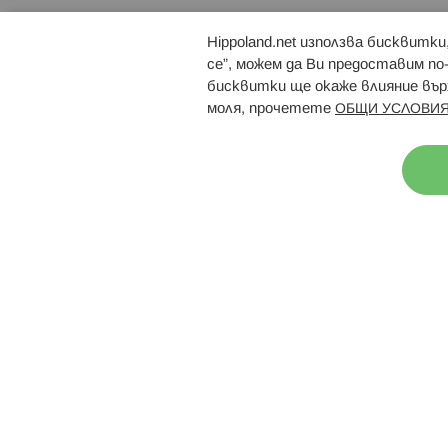
Hippoland.net използва бисквитк
Брошури
Магазини
се”, можем да Ви предоставим по
бисквитки ще окаже влияние върх
моля, прочетете
ОБЩИ УСЛОВИЯ
Н
© 2026 Hippoland.net