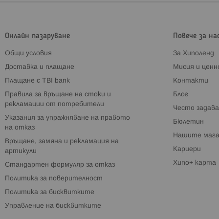
Онлайн пазаруване
Повече за на
Общи условия
За Хиполенд
Доставка и плащане
Мисия и цен
Плащане с TBI bank
Контакти
Правила за връщане на стоки и
Блог
рекламации от потребители
Често задава
Указания за упражняване на правото
Бюлетин
на отказ
Нашите мага
Връщане, замяна и рекламация на
Кариери
артикули
Хипо+ карта
Стандартен формуляр за отказ
Политика за поверителност
Политика за бисквитките
Управление на бисквитките