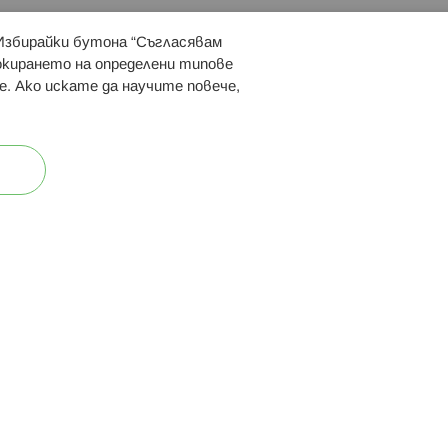
 Избирайки бутона “Съгласявам
 ни:
локирането на определени типове
е. Ако искате да научите повече,
ост
Карта на сайта