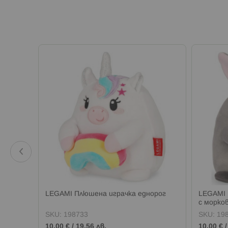
 със
LEGAMI Плюшена играчка еднорог
LEGAMI 
с морко
SKU:
198733
SKU:
19
10,00 €
/
19,56 лв.
10,00 €