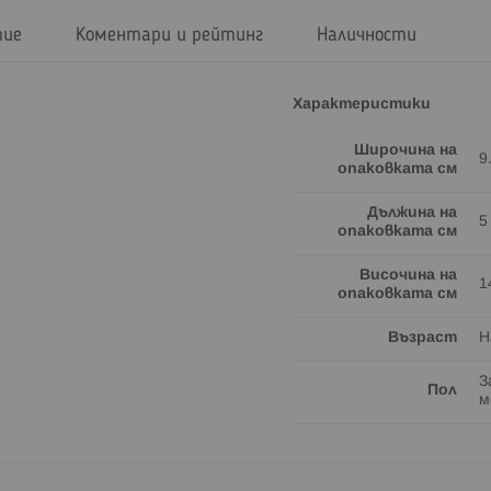
тие
Коментари и рейтинг
Наличности
Характеристики
Широчина на
9
опаковката см
Дължина на
5
опаковката см
Височина на
1
опаковката см
Възраст
Н
З
Пол
м