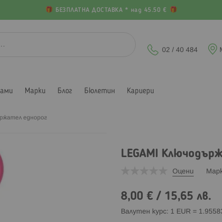
БЕЗПЛАТНА ДОСТАВКА * над 45.50 €
02 / 40 484
лами
Марки
Блог
Бюлетин
Кариери
ржател еднорог
LEGAMI Ключодърж
Оцени
Мар
8,00 €
/
15,65 лв.
Валутен курс: 1 EUR = 1.955