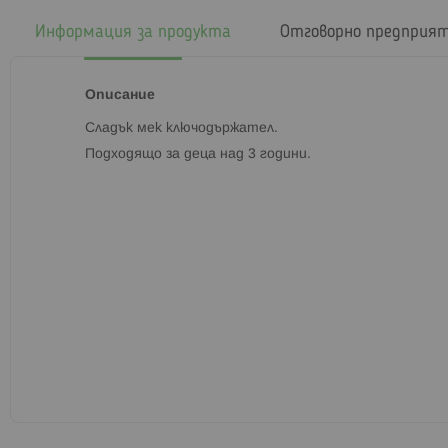
началото
на
Информация за продукта
Отговорно предприя
галерия
със
снимки
Описание
Сладък мек ключодържател.
Подходящо за деца над 3 години.