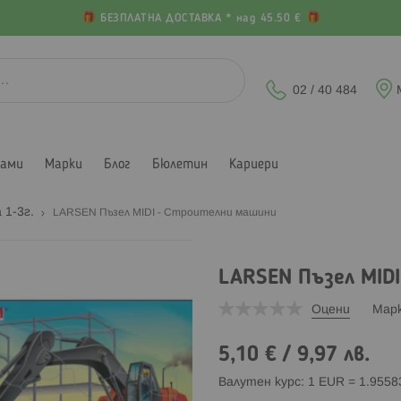
БЕЗПЛАТНА ДОСТАВКА * над 45.50 €
02 / 40 484
лами
Марки
Блог
Бюлетин
Кариери
 1-3г.
LARSEN Пъзел MIDI - Строителни машини
LARSEN Пъзел MID
Оцени
Мар
5,10 €
/
9,97 лв.
Валутен курс: 1 EUR = 1.955