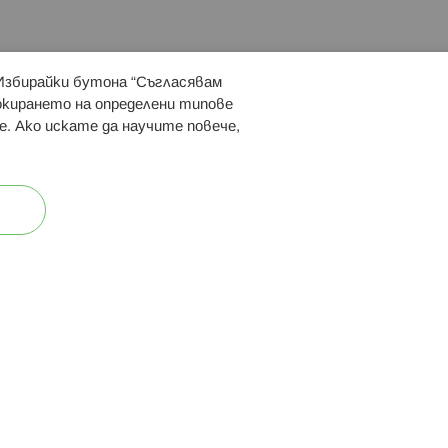
 Избирайки бутона “Съгласявам
 ни:
локирането на определени типове
е. Ако искате да научите повече,
ост
Карта на сайта