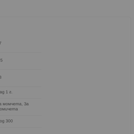
7
.5
8
ад 1 г.
а момчета, За
омичета
од 300