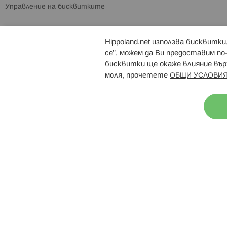
Управление на бисквитките
Hippoland.net използва бисквитк
Брошури
Магазини
се”, можем да Ви предоставим по
бисквитки ще окаже влияние върх
моля, прочетете
ОБЩИ УСЛОВИЯ
Н
© 2026 Hippoland.net