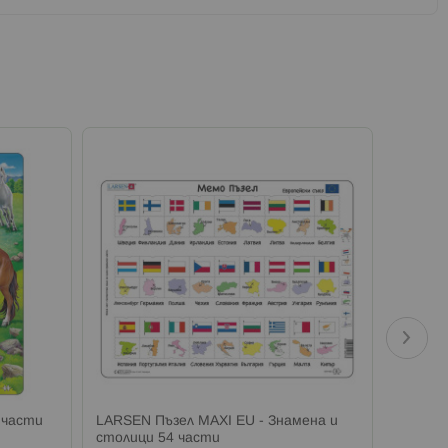
 части
LARSEN Пъзел MAXI EU - Знамена и
LARSEN
столици 54 части
части