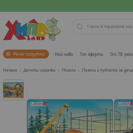
Меню продукти
Най-ново
Топ оферти
От ТВ рек
Начало
Детски играчки
Пъзели
Пъзели и кубчета за деца
Преминете
към
края
на
галерията
на
изображенията