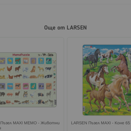
Още от LARSEN
Пъзел MAXI МЕМО - Животни
LARSEN Пъзел MAXI - Коне 65
и