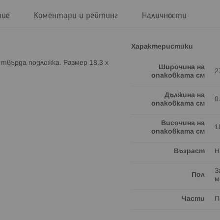
тие
Коментари и рейтинг
Наличности
Характеристики
твърда подложка. Размер 18.3 x
Широчина на
2
опаковката см
Дължина на
0
опаковката см
Височина на
1
опаковката см
Възраст
Н
З
Пол
м
Части
П