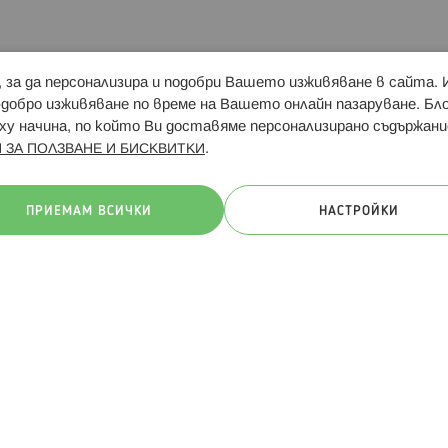
и, за да персонализира и подобри Вашето изживяване в сайта.
Свързани сайтове:
Hippoland.ro
Последвайте
-добро изживяване по време на Вашето онлайн пазаруване. Б
у начина, по който Ви доставяме персонализирано съдържани
.
 ЗА ПОЛЗВАНЕ И БИСКВИТКИ
ачини на плащане:
ПРИЕМАМ ВСИЧКИ
НАСТРОЙКИ
. Всички права запазени
Общи условия
Πолитика за поверителн
Онлайн магазин от