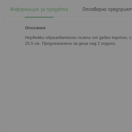
началото
на
Информация за продукта
Отговорно предприя
галерия
със
снимки
Описание
Норвежки образователни пъзели от дебел картон, с 
25.5 см. Предназначени за деца над 2 години.