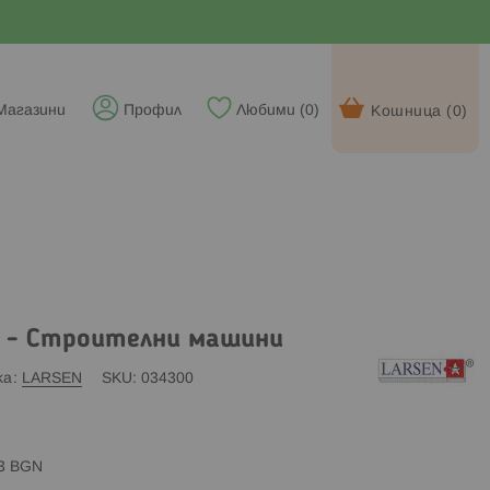
Магазини
Профил
Любими (
0
)
Кошница (
0
)
I - Строителни машини
ка
LARSEN
SKU
034300
83 BGN