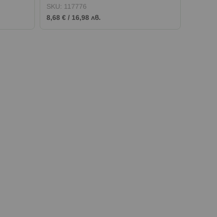
SKU:
117776
SKU:
1
8,68 €
/
16,98 лв.
8,68 €