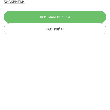
БИСКВИТКИ
.
Начини на плащане:
ПРИЕМАМ ВСИЧКИ
НАСТРОЙКИ
© 2026 Hippoland.net. Всички права запазени
Общи условия
Πолитика за поверителност
Карта на сайта
Онлайн магазин от