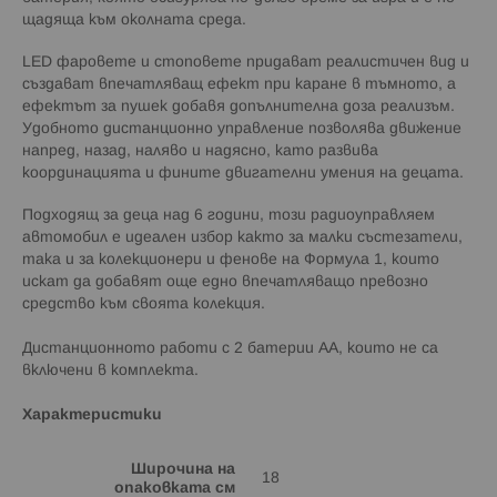
щадяща към околната среда.
LED фаровете и стоповете придават реалистичен вид и
създават впечатляващ ефект при каране в тъмното, а
ефектът за пушек добавя допълнителна доза реализъм.
Удобното дистанционно управление позволява движение
напред, назад, наляво и надясно, като развива
координацията и фините двигателни умения на децата.
Подходящ за деца над 6 години, този радиоуправляем
автомобил е идеален избор както за малки състезатели,
така и за колекционери и фенове на Формула 1, които
искат да добавят още едно впечатляващо превозно
средство към своята колекция.
Дистанционното работи с 2 батерии АА, които не са
включени в комплекта.
Характеристики
Широчина на
18
опаковката см