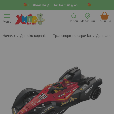
БЕЗПЛАТНА ДОСТАВКА * над 45.50 €
Прескачане
към
Търси
Магазини
Кошница (
Меню
съдържанието
Начало
Детски играчки
Транспортни играчки
Дистанци
Преминете
П
към
к
края
н
на
н
галерията
г
на
с
изображенията
с