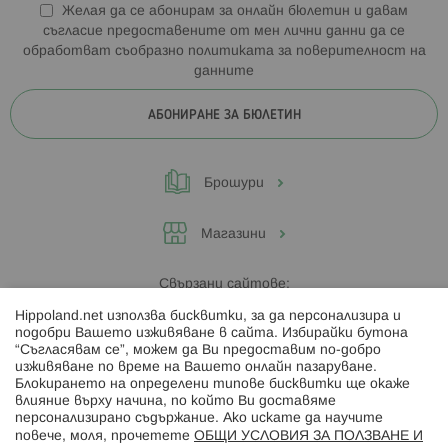
Желая да се абонирам за онлайн бюлетин и давам
съгласие предоставените от мен лични данни да се
обработват съобразно
политиката за поверителност на
данните
АБОНИРАНЕ ЗА БЮЛЕТИН
Брошури
Магазини
Свързани сайтове:
Hippoland.net използва бисквитки, за да персонализира и
Hippoland.ro
подобри Вашето изживяване в сайта. Избирайки бутона
“Съгласявам се”, можем да Ви предоставим по-добро
изживяване по време на Вашето онлайн пазаруване.
Последвайте ни:
Блокирането на определени типове бисквитки ще окаже
влияние върху начина, по който Ви доставяме
персонализирано съдържание. Ако искате да научите
повече, моля, прочетете
ОБЩИ УСЛОВИЯ ЗА ПОЛЗВАНЕ И