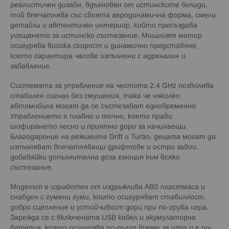
реалистичен дизайн, вдъхновен от истинските болиди,
той впечатлява със своята аеродинамична форма, смели
детайли и автентичен интериор, който пресъздава
усещането за истинско състезание. Мощният мотор
осигурява висока скорост и динамично представяне,
което гарантира часове изпълнени с адреналин и
забавление.
Системата за управление на честота 2.4 GHz позволява
стабилен сигнал без смущения, така че няколко
автомобила могат да се състезават едновременно.
Управлението е плавно и точно, което прави
шофирането лесно и приятно дори за начинаещи.
Благодарение на режимите Drift и Turbo, децата могат да
изпълняват впечатляващи дрифтове и остри завои,
добавяйки допълнителна доза емоция към всяко
състезание.
Моделът е изработен от издръжлива ABS пластмаса и
снабден с гумени гуми, които осигуряват стабилност,
добро сцепление и устойчивост дори при по-груба игра.
Зарежда се с включената USB кабел и акумулаторна
батерия, която осигурява по-дълго време за игра и е по-