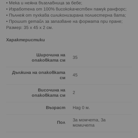
• Мека и нежна възглавница за бебе;
• Изработена от 100% висококачествен памук ранфорс;
• Пълнеж от пухкава силиконизирана полиестерна вата;
• Прошит детайл за запазване на формата при пране;
Размер: 35 x 45 x 2 см.
Характеристики
Широчина на
35
опаковката см
Дължина на опаковката
45
см
Височина на
2
опаковката см
Възраст
Над 0 м.
За момчета, За
Пол
момичета