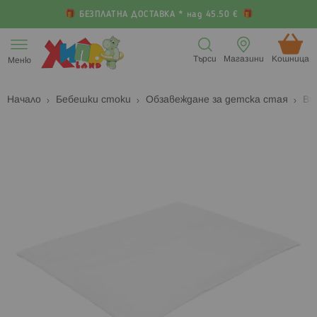
БЕЗПЛАТНА ДОСТАВКА * над 45.50 €
Прескачане
към
Търси
Магазини
Кошница (
Меню
съдържанието
Начало
Бебешки стоки
Обзавеждане за детска стая
Въ
Преминете
П
към
к
края
н
на
н
галерията
г
на
с
изображенията
с