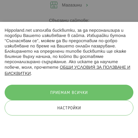
Магазини
Свързани сайтове:
Hippoland.net използва бисквитки, за да персонализира и
Hippoland.ro
подобри Вашето изживяване в сайта. Избирайки бутона
“Съгласявам се”, можем да Ви предоставим по-добро
изживяване по време на Вашето онлайн пазаруване.
Последвайте ни:
Блокирането на определени типове бисквитки ще окаже
влияние върху начина, по който Ви доставяме
персонализирано съдържание. Ако искате да научите
повече, моля, прочетете
ОБЩИ УСЛОВИЯ ЗА ПОЛЗВАНЕ И
БИСКВИТКИ
.
Начини на плащане:
ПРИЕМАМ ВСИЧКИ
НАСТРОЙКИ
© 2026 Hippoland.net. Всички права запазени
Общи условия
Πолитика за поверителност
Карта на сайта
Онлайн магазин от