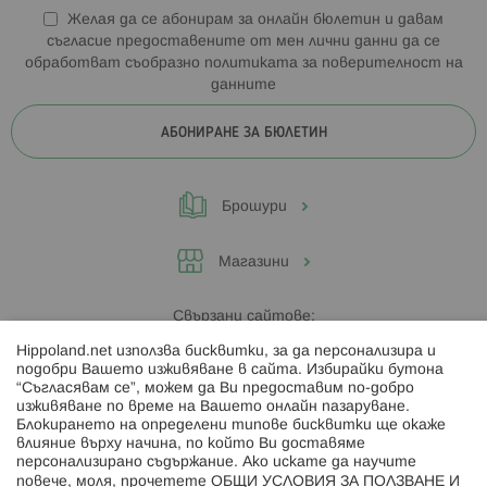
Желая да се абонирам за онлайн бюлетин и давам
съгласие предоставените от мен лични данни да се
обработват съобразно
политиката за поверителност на
данните
АБОНИРАНЕ ЗА БЮЛЕТИН
Брошури
Магазини
Свързани сайтове:
Hippoland.net използва бисквитки, за да персонализира и
Hippoland.ro
подобри Вашето изживяване в сайта. Избирайки бутона
“Съгласявам се”, можем да Ви предоставим по-добро
изживяване по време на Вашето онлайн пазаруване.
Последвайте ни:
Блокирането на определени типове бисквитки ще окаже
влияние върху начина, по който Ви доставяме
персонализирано съдържание. Ако искате да научите
повече, моля, прочетете
ОБЩИ УСЛОВИЯ ЗА ПОЛЗВАНЕ И