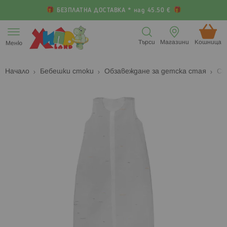
БЕЗПЛАТНА ДОСТАВКА * над 45.50 €
Прескачане
към
Търси
Магазини
Кошница (
Меню
съдържанието
Начало
Бебешки стоки
Обзавеждане за детска стая
Сп
Преминете
П
към
к
края
н
на
н
галерията
г
на
с
изображенията
с