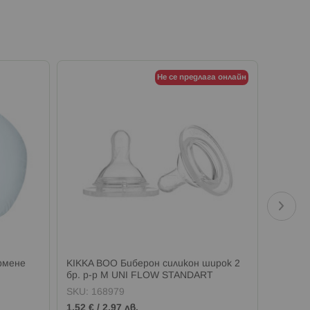
Не се предлага онлайн
рмене
KIKKA BOO Биберон силикон широк 2
KIKKA 
бр. р-р M UNI FLOW STANDART
малка 
SKU:
168979
SKU:
1
1,52 €
/
2,97 лв.
18,40 €