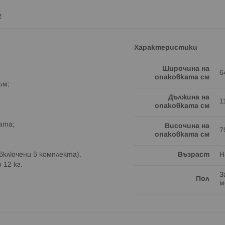
г
Характеристики
Широчина на
6
опаковката см
ъм;
Дължина на
1
опаковката см
ата;
Височина на
7
опаковката см
 включени в комплекта).
Възраст
Н
 12 кг.
З
Пол
м