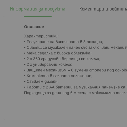
началото
на
Информация за продукта
Коментари и рейтин
галерия
със
снимки
Описание
Характеристики:
• Регулиране на височината в 3 позиции;
• Свалящ се музикален панел със заключващ механиз
• Мека седалка с висока облегалка;
• 2 x 360 градусови въртящи се колела;
• 2 x универсални колела;
• Защитен механизъм – 6 гумени стопери под основ
• Компактна в сгънато положение;
• Сгъваем дизайн;
• Работи с 2 АА батерии за музикалния панел (не са
Подходяща за деца над 6 месеца с максимално тегло