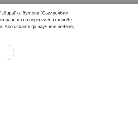
 Избирайки бутона “Съгласявам
 ни:
локирането на определени типове
е. Ако искате да научите повече,
ост
Карта на сайта