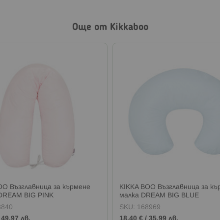
Още от Kikkaboo
OO Възглавница за кърмене
KIKKA BOO Възглавница за къ
 DREAM BIG PINK
малка DREAM BIG BLUE
8840
SKU:
168969
/
49,97 лв.
18,40 €
/
35,99 лв.