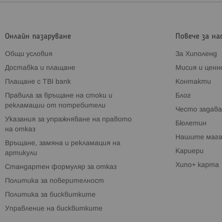
Онлайн пазаруване
Повече за на
Общи условия
За Хиполенд
Доставка и плащане
Мисия и цен
Плащане с TBI bank
Контакти
Правила за връщане на стоки и
Блог
рекламации от потребители
Често задава
Указания за упражняване на правото
Бюлетин
на отказ
Нашите мага
Връщане, замяна и рекламация на
Кариери
артикули
Хипо+ карта
Стандартен формуляр за отказ
Политика за поверителност
Политика за бисквитките
Управление на бисквитките