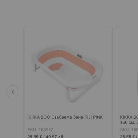
а онлайн
ирок 2
KIKKA BOO Сгъваема вана FIJI PINK
KIKKA B
150 см.
SKU:
168962
SKU:
16
25,55 €
/
49,97 лв.
25,55 €