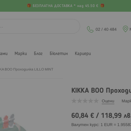
БЕЗПЛАТНА ДОСТАВКА * над 45.50 €
02 / 40 484
лами
Марки
Блог
Бюлетин
Кариери
KA BOO Проходилка LILLO MINT
KIKKA BOO Проходи
Оцени
Мар
60,84 €
/
118,99 лв
Валутен курс: 1 EUR = 1.955