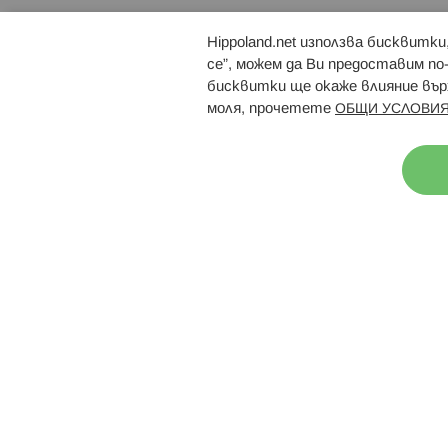
Hippoland.net използва бисквитк
Брошури
Магазини
се”, можем да Ви предоставим по
бисквитки ще окаже влияние върх
моля, прочетете
ОБЩИ УСЛОВИЯ
Н
© 2026 Hippoland.net