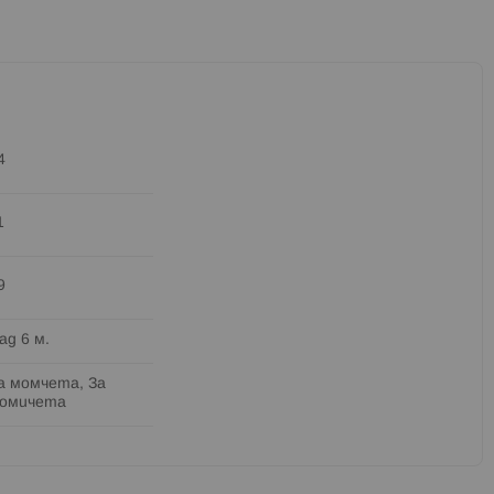
4
1
9
ад 6 м.
а момчета, За
омичета