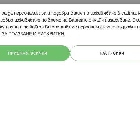
и, за да персонализира и подобри Вашето изживяване в сайта.
Свързани сайтове:
Hippoland.ro
Последвайте
-добро изживяване по време на Вашето онлайн пазаруване. Б
у начина, по който Ви доставяме персонализирано съдържани
.
 ЗА ПОЛЗВАНЕ И БИСКВИТКИ
ачини на плащане:
ПРИЕМАМ ВСИЧКИ
НАСТРОЙКИ
. Всички права запазени
Общи условия
Πолитика за поверителн
Онлайн магазин от