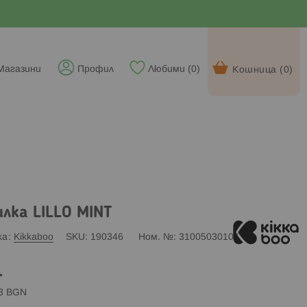
Магазини
Профил
Любими (
0
)
Кошница (
0
)
лка LILLO MINT
ка
Kikkaboo
SKU
190346
Ном. №
31005030106
.
83 BGN