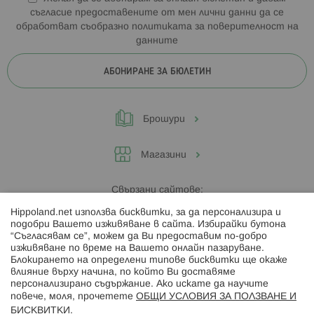
съгласие предоставените от мен лични данни да се
обработват съобразно
политиката за поверителност на
данните
АБОНИРАНЕ ЗА БЮЛЕТИН
Брошури
Магазини
Свързани сайтове:
Hippoland.net използва бисквитки, за да персонализира и
Hippoland.ro
подобри Вашето изживяване в сайта. Избирайки бутона
“Съгласявам се”, можем да Ви предоставим по-добро
изживяване по време на Вашето онлайн пазаруване.
Последвайте ни:
Блокирането на определени типове бисквитки ще окаже
влияние върху начина, по който Ви доставяме
персонализирано съдържание. Ако искате да научите
повече, моля, прочетете
ОБЩИ УСЛОВИЯ ЗА ПОЛЗВАНЕ И
БИСКВИТКИ
.