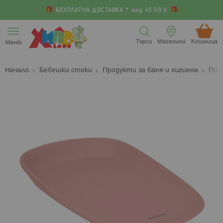
БЕЗПЛАТНА ДОСТАВКА * над 45.50 €
Прескачане
към
Търси
Магазини
Кошница (
Меню
съдържанието
Начало
Бебешки стоки
Продукти за баня и хигиена
Под
Преминете
П
към
к
края
н
на
н
галерията
г
на
с
изображенията
с