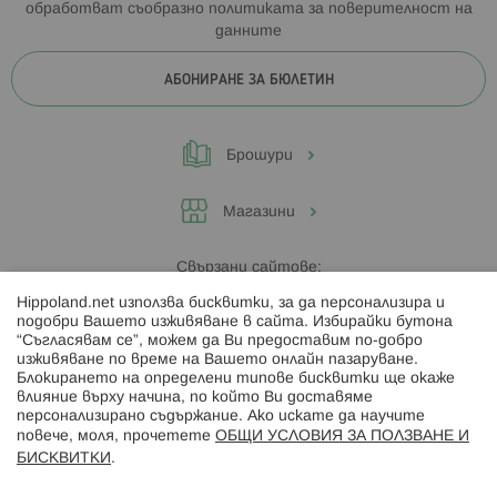
обработват съобразно
политиката за поверителност на
данните
АБОНИРАНЕ ЗА БЮЛЕТИН
Брошури
Магазини
Свързани сайтове:
Hippoland.net използва бисквитки, за да персонализира и
Hippoland.ro
подобри Вашето изживяване в сайта. Избирайки бутона
“Съгласявам се”, можем да Ви предоставим по-добро
изживяване по време на Вашето онлайн пазаруване.
Последвайте ни:
Блокирането на определени типове бисквитки ще окаже
влияние върху начина, по който Ви доставяме
персонализирано съдържание. Ако искате да научите
повече, моля, прочетете
ОБЩИ УСЛОВИЯ ЗА ПОЛЗВАНЕ И
БИСКВИТКИ
.
Начини на плащане: