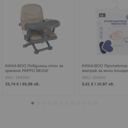
KIKKA BOO Повдигащ стол за
KIKKA BOO Протектор 
хранене PAPPO BEIGE
матрак за мини кошара
80/50/2 см.
SKU:
194260
SKU:
194241
33,74 €
/
65,99 лв.
5,61 €
/
10,97 лв.