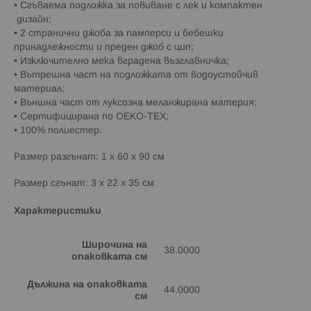
• Сгъваема подложка за повиване с лек и компактен
дизайн;
• 2 странични джоба за памперси и бебешки
принадлежности и преден джоб с цип;
• Изключително мека вградена възглавничка;
• Вътрешна част на подложката от водоустойчив
материал;
• Външна част от луксозна меланжирана материя;
• Сертифицирана по OEKO-TEX;
• 100% полиестер.
Размер разгънат:
1 x 60 x 90 см
Размер сгънат:
3 x 22 x 35 см
Характеристики
Широчина на
38.0000
опаковката см
Дължина на опаковката
44.0000
см