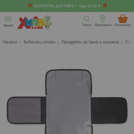
БЕЗПЛАТНА ДОСТАВКА * над 45.50 €
Прескачане
към
Търси
Магазини
Кошница (
Меню
съдържанието
Начало
Бебешки стоки
Продукти за баня и хигиена
Под
Преминете
П
към
к
края
н
на
н
галерията
г
на
с
изображенията
с