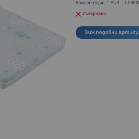
Валутен курс: 1 EUR = 1.955
Изчерпано
Виж подобни артику