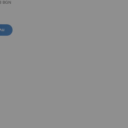
83 BGN
ли