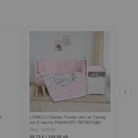
а
LORELLI Classic Голям сет за Тренд
LORELLI
от 5 части РАНФОРС ПЕПЕРУДИ
от 5 
РОЗОВО
SKU:
162230
SKU:
1
55,73 €
/
109,00 лв.
55,73 €