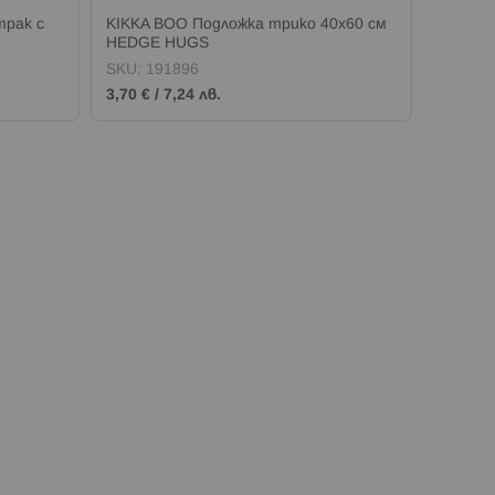
трак с
KIKKA BOO Подложка трико 40х60 см
KIKKA 
HEDGE HUGS
HEDGE
SKU:
191896
SKU:
1
3,70 €
/
7,24 лв.
4,20 €