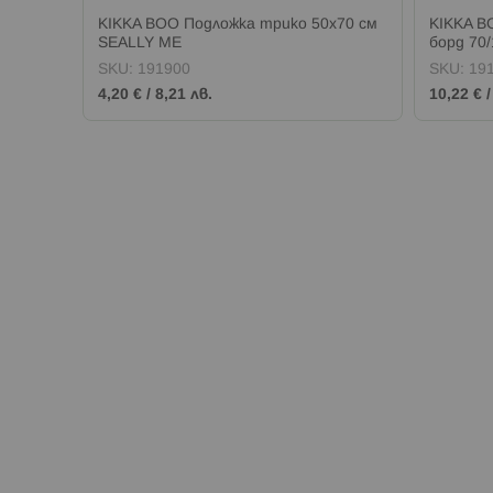
х60 см
KIKKA BOO Подложка трико 50х70 см
KIKKA B
SEALLY ME
борд 70
SKU:
191900
SKU:
19
4,20 €
/
8,21 лв.
10,22 €