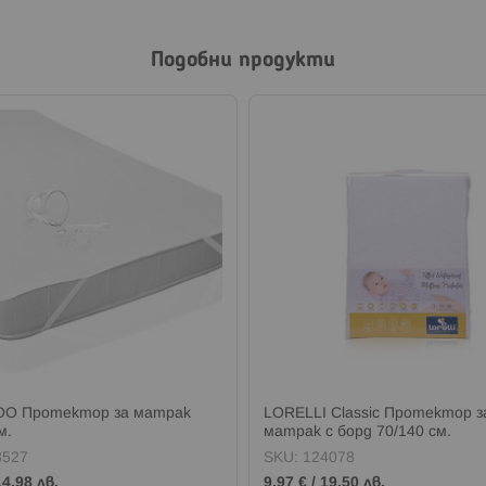
Подобни продукти
OO Протектор за матрак
LORELLI Classic Протектор з
м.
матрак с борд 70/140 см.
3527
SKU:
124078
14,98 лв.
9,97 €
/
19,50 лв.