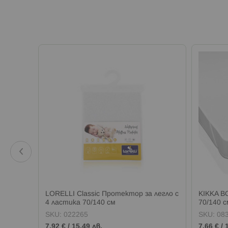
Тренд
LORELLI Classic Протектор за легло с
KIKKA B
СИНЬО
4 ластика 70/140 см
70/140 с
SKU:
022265
SKU:
08
7,92 €
/
15,49 лв.
7,66 €
/