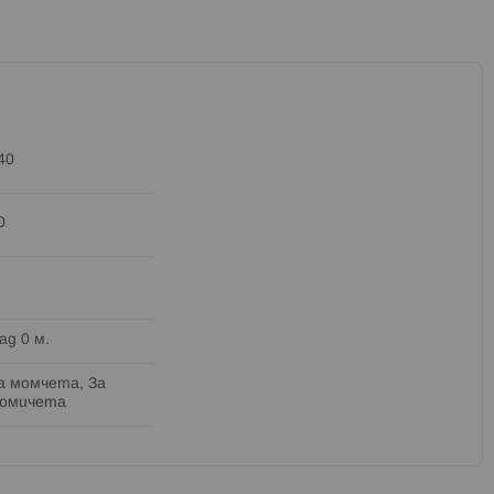
40
0
ад 0 м.
а момчета, За
омичета