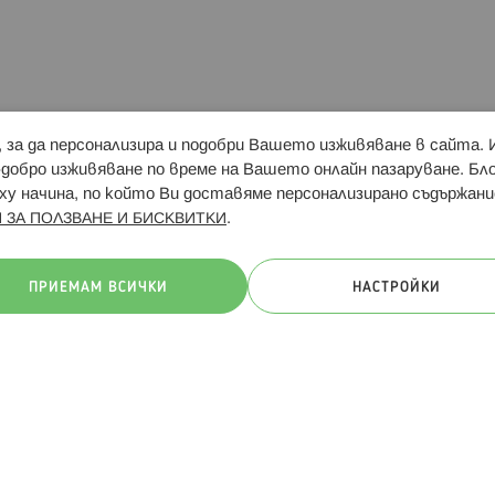
и, за да персонализира и подобри Вашето изживяване в сайта.
Свързани сайтове:
Hippoland.ro
Последвайте
-добро изживяване по време на Вашето онлайн пазаруване. Б
у начина, по който Ви доставяме персонализирано съдържани
.
 ЗА ПОЛЗВАНЕ И БИСКВИТКИ
ачини на плащане:
ПРИЕМАМ ВСИЧКИ
НАСТРОЙКИ
. Всички права запазени
Общи условия
Πолитика за поверителн
Онлайн магазин от