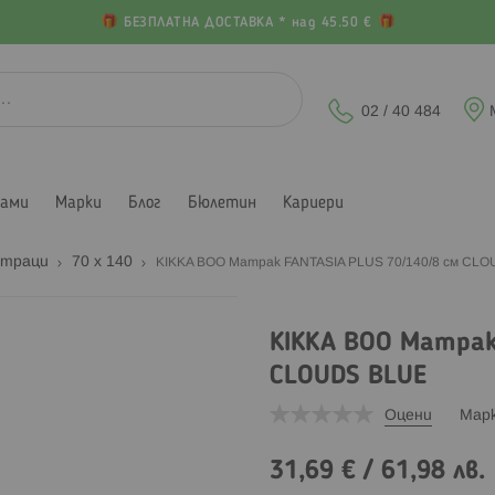
БЕЗПЛАТНА ДОСТАВКА * над 45.50 €
02 / 40 484
лами
Марки
Блог
Бюлетин
Кариери
траци
70 x 140
KIKKA BOO Матрак FANTASIA PLUS 70/140/8 см CL
KIKKA BOO Матрак
CLOUDS BLUE
Оцени
Мар
31,69 €
/
61,98 лв.