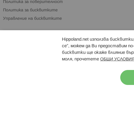
Политика за поверителност
Политика за бисквитките
Управление на бисквитките
Hippoland.net използва бисквитк
Брошури
Магазини
се”, можем да Ви предоставим по
бисквитки ще окаже влияние върх
моля, прочетете
ОБЩИ УСЛОВИЯ
Н
© 2026 Hippoland.net