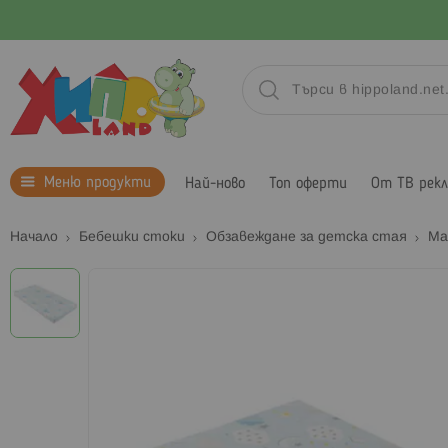
Меню продукти
Най-ново
Топ оферти
От ТВ рек
Начало
Бебешки стоки
Обзавеждане за детска стая
Ма
Преминете
към
края
на
галерията
на
изображенията