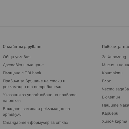
Онлайн пазаруване
Повече за на
Общи условия
За Хиполенд
Доставка и плащане
Мисия и цен
Плащане с TBI bank
Контакти
Правила за връщане на стоки и
Блог
рекламации от потребители
Често задава
Указания за упражняване на правото
Бюлетин
на отказ
Нашите мага
Връщане, замяна и рекламация на
Кариери
артикули
Хипо+ карта
Стандартен формуляр за отказ