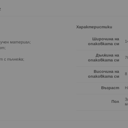
г
Характеристики
Широчина на
1
yчeн мaтepиaл;
опаковката см
pт;
Дължина на
7
 c пълнeжa;
опаковката см
Височина на
8
опаковката см
Възраст
Н
З
Пол
м