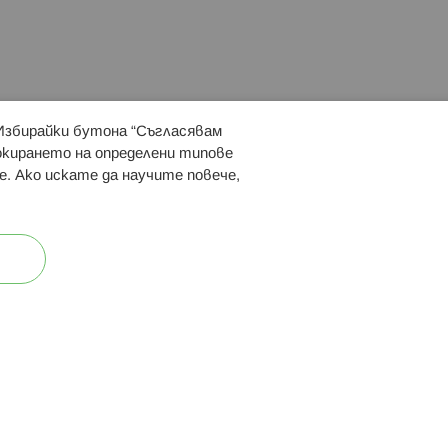
 Избирайки бутона “Съгласявам
 ни:
локирането на определени типове
е. Ако искате да научите повече,
ост
Карта на сайта